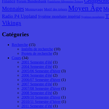
Geldgeschic
Finance
Forum Bundesbank
Frankfurter Allgemeine Zeitung
Moyen Âge
Monnaies
Mo
Monnayage
Motif des trésors
T
Radio P4 Uppland
Système monétaire impérial
Systèmes monétaires
Vikings
Catégories
Recherche
(15)
Intérêts de recherche
(10)
Projets de recherche
(5)
Cours
(34)
2001 Semestre d'été
(1)
2004 Semestre d'été
(1)
2005/06 Semestre d'hiver
(3)
2006 Semestre d'été
(2)
2006/07 Semestre d'hiver
(1)
2007 Semestre d'été
(1)
2007/08 Semestre d'hiver
(1)
2008 Semestre d'été
(2)
2009/10 Semestre d'hiver
(1)
2010/11 Semestre d’hiver
(1)
2011 Semestre d’été
(1)