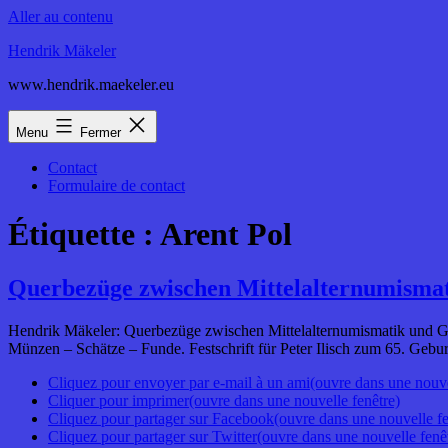
Aller au contenu
Hendrik Mäkeler
www.hendrik.maekeler.eu
Menu
Fermer
Contact
Formulaire de contact
Étiquette :
Arent Pol
Querbezüge zwischen Mittelalternumismat
Hendrik Mäkeler: Querbezüge zwischen Mittelalternumismatik und Ge
Münzen – Schätze – Funde. Festschrift für Peter Ilisch zum 65. Gebu
Cliquez pour envoyer par e-mail à un ami(ouvre dans une nouve
Cliquer pour imprimer(ouvre dans une nouvelle fenêtre)
Cliquez pour partager sur Facebook(ouvre dans une nouvelle fe
Cliquez pour partager sur Twitter(ouvre dans une nouvelle fenê