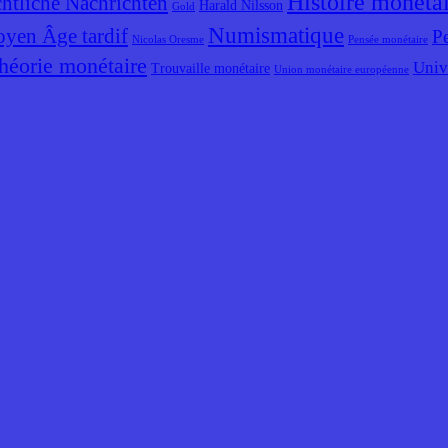
Histoire monéta
htliche Nachrichten
Harald Nilsson
Gold
Numismatique
yen Âge tardif
P
Nicolas Oresme
Pensée monétaire
héorie monétaire
Univ
Trouvaille monétaire
Union monétaire européenne