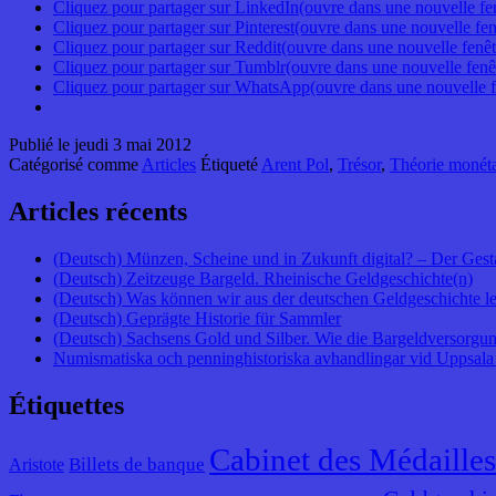
Cliquez pour partager sur LinkedIn(ouvre dans une nouvelle fe
Cliquez pour partager sur Pinterest(ouvre dans une nouvelle fen
Cliquez pour partager sur Reddit(ouvre dans une nouvelle fenêt
Cliquez pour partager sur Tumblr(ouvre dans une nouvelle fenê
Cliquez pour partager sur WhatsApp(ouvre dans une nouvelle f
Publié le
jeudi 3 mai 2012
Catégorisé comme
Articles
Étiqueté
Arent Pol
,
Trésor
,
Théorie monéta
Articles récents
(Deutsch) Münzen, Scheine und in Zukunft digital? – Der Gest
(Deutsch) Zeitzeuge Bargeld. Rheinische Geldgeschichte(n)
(Deutsch) Was können wir aus der deutschen Geldgeschichte l
(Deutsch) Geprägte Historie für Sammler
(Deutsch) Sachsens Gold und Silber. Wie die Bargeldversorgung
Numismatiska och penninghistoriska avhandlingar vid Uppsala 
Étiquettes
Cabinet des Médailles
Billets de banque
Aristote