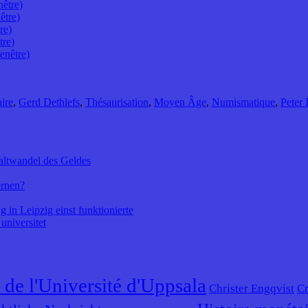
nêtre)
être)
re)
tre)
enêtre)
ire
,
Gerd Dethlefs
,
Thésaurisation
,
Moyen Âge
,
Numismatique
,
Peter 
altwandel des Geldes
ernen?
 in Leipzig einst funktionierte
universitet
 de l'Université d'Uppsala
Christer Engqvist
Cr