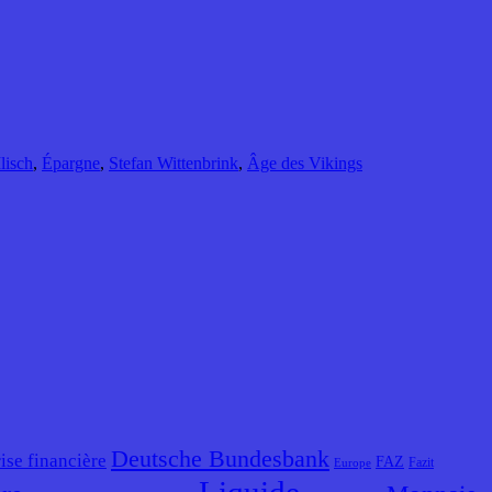
Ilisch
,
Épargne
,
Stefan Wittenbrink
,
Âge des Vikings
Deutsche Bundesbank
ise financière
FAZ
Fazit
Europe