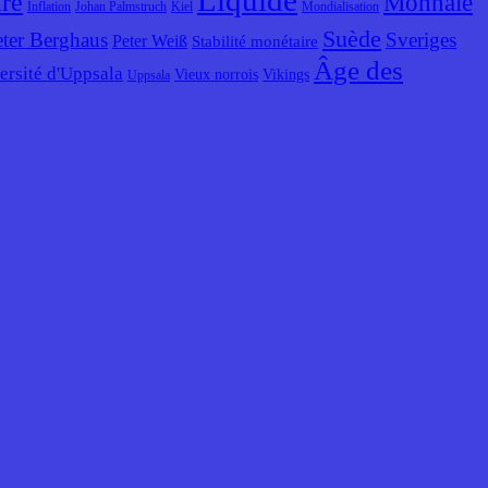
Liquide
ire
Monnaie
Inflation
Johan Palmstruch
Kiel
Mondialisation
Suède
eter Berghaus
Sveriges
Peter Weiß
Stabilité monétaire
Âge des
ersité d'Uppsala
Vieux norrois
Vikings
Uppsala