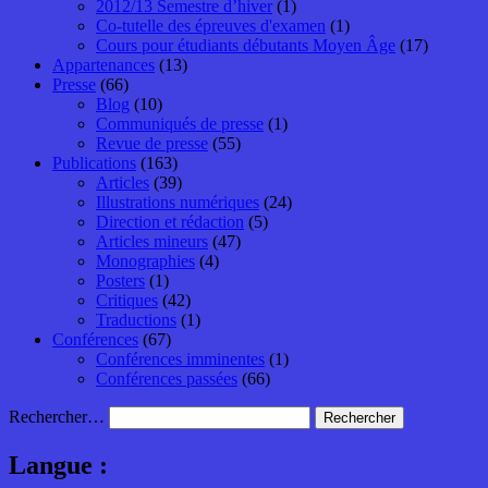
2012/13 Semestre d’hiver
(1)
Co-tutelle des épreuves d'examen
(1)
Cours pour étudiants débutants Moyen Âge
(17)
Appartenances
(13)
Presse
(66)
Blog
(10)
Communiqués de presse
(1)
Revue de presse
(55)
Publications
(163)
Articles
(39)
Illustrations numériques
(24)
Direction et rédaction
(5)
Articles mineurs
(47)
Monographies
(4)
Posters
(1)
Critiques
(42)
Traductions
(1)
Conférences
(67)
Conférences imminentes
(1)
Conférences passées
(66)
Rechercher…
Langue :