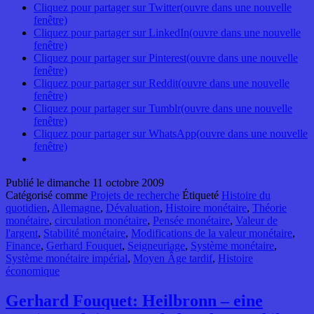
Cliquez pour partager sur Twitter(ouvre dans une nouvelle
fenêtre)
Cliquez pour partager sur LinkedIn(ouvre dans une nouvelle
fenêtre)
Cliquez pour partager sur Pinterest(ouvre dans une nouvelle
fenêtre)
Cliquez pour partager sur Reddit(ouvre dans une nouvelle
fenêtre)
Cliquez pour partager sur Tumblr(ouvre dans une nouvelle
fenêtre)
Cliquez pour partager sur WhatsApp(ouvre dans une nouvelle
fenêtre)
Publié le
dimanche 11 octobre 2009
Catégorisé comme
Projets de recherche
Étiqueté
Histoire du
quotidien
,
Allemagne
,
Dévaluation
,
Histoire monétaire
,
Théorie
monétaire
,
circulation monétaire
,
Pensée monétaire
,
Valeur de
l'argent
,
Stabilité monétaire
,
Modifications de la valeur monétaire
,
Finance
,
Gerhard Fouquet
,
Seigneuriage
,
Système monétaire
,
Système monétaire impérial
,
Moyen Âge tardif
,
Histoire
économique
Gerhard Fouquet: Heilbronn – eine