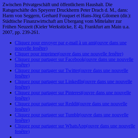
Zwischen Privatgeschäft und öffentlichem Haushalt. Die
Ratsgeschäfte des Speyerer Druckherrn Peter Drach d. M., dans:
Harm von Seggern, Gerhard Fouquet et Hans-Jörg Gilomen (dir.):
Städtische Finanzwirtschaft am Übergang vom Mittelalter zur
Frühen Neuzeit (Kieler Werkstücke, E 4), Frankfurt am Main u.a.
2007, pp. 239-261.
Cliquez pour envoyer par e-mail à un ami(ouvre dans une
nouvelle fenêtre)
Cliquer pour imprimer(ouvre dans une nouvelle fenêtre)
Cliquez pour partager sur Facebook(ouvre dans une nouvelle
fenêtre)
Cliquez pour partager sur Twitter(ouvre dans une nouvelle
fenêtre)
Cliquez pour partager sur LinkedIn(ouvre dans une nouvelle
fenêtre)
Cliquez pour partager sur Pinterest(ouvre dans une nouvelle
fenêtre)
Cliquez pour partager sur Reddit(ouvre dans une nouvelle
fenêtre)
Cliquez pour partager sur Tumblr(ouvre dans une nouvelle
fenêtre)
Cliquez pour partager sur WhatsApp(ouvre dans une nouvelle
fenêtre)