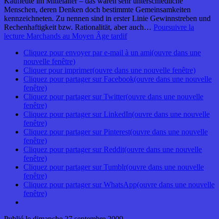
Kaufleute im Mittelalter – das waren sehr unterschiedliche
Menschen, deren Denken doch bestimmte Gemeinsamkeiten
kennzeichneten. Zu nennen sind in erster Linie Gewinnstreben und
Rechenhaftigkeit bzw. Rationalität, aber auch…
Poursuivre la
lecture
Marchands au Moyen Âge tardif
Cliquez pour envoyer par e-mail à un ami(ouvre dans une
nouvelle fenêtre)
Cliquer pour imprimer(ouvre dans une nouvelle fenêtre)
Cliquez pour partager sur Facebook(ouvre dans une nouvelle
fenêtre)
Cliquez pour partager sur Twitter(ouvre dans une nouvelle
fenêtre)
Cliquez pour partager sur LinkedIn(ouvre dans une nouvelle
fenêtre)
Cliquez pour partager sur Pinterest(ouvre dans une nouvelle
fenêtre)
Cliquez pour partager sur Reddit(ouvre dans une nouvelle
fenêtre)
Cliquez pour partager sur Tumblr(ouvre dans une nouvelle
fenêtre)
Cliquez pour partager sur WhatsApp(ouvre dans une nouvelle
fenêtre)
Publié le
dimanche 27 septembre 2009