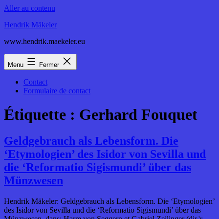
Aller au contenu
Hendrik Mäkeler
www.hendrik.maekeler.eu
Menu
Fermer
Contact
Formulaire de contact
Étiquette :
Gerhard Fouquet
Geldgebrauch als Lebensform. Die
‘Etymologien’ des Isidor von Sevilla und
die ‘Reformatio Sigismundi’ über das
Münzwesen
Hendrik Mäkeler: Geldgebrauch als Lebensform. Die ‘Etymologien’
des Isidor von Sevilla und die ‘Reformatio Sigismundi’ über das
Münzwesen, dans: Harm von Seggern et Gabriel Zeilinger (dir.):