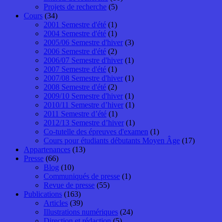
Projets de recherche
(5)
Cours
(34)
2001 Semestre d'été
(1)
2004 Semestre d'été
(1)
2005/06 Semestre d'hiver
(3)
2006 Semestre d'été
(2)
2006/07 Semestre d'hiver
(1)
2007 Semestre d'été
(1)
2007/08 Semestre d'hiver
(1)
2008 Semestre d'été
(2)
2009/10 Semestre d'hiver
(1)
2010/11 Semestre d’hiver
(1)
2011 Semestre d’été
(1)
2012/13 Semestre d’hiver
(1)
Co-tutelle des épreuves d'examen
(1)
Cours pour étudiants débutants Moyen Âge
(17)
Appartenances
(13)
Presse
(66)
Blog
(10)
Communiqués de presse
(1)
Revue de presse
(55)
Publications
(163)
Articles
(39)
Illustrations numériques
(24)
Direction et rédaction
(5)