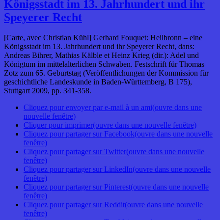
Königsstadt im 13. Jahrhundert und ihr
Speyerer Recht
[Carte, avec Christian Kühl] Gerhard Fouquet: Heilbronn – eine
Königsstadt im 13. Jahrhundert und ihr Speyerer Recht, dans:
Andreas Bihrer, Mathias Kälble et Heinz Krieg (dir.): Adel und
Königtum im mittelalterlichen Schwaben. Festschrift für Thomas
Zotz zum 65. Geburtstag (Veröffentlichungen der Kommission für
geschichtliche Landeskunde in Baden-Württemberg, B 175),
Stuttgart 2009, pp. 341-358.
Cliquez pour envoyer par e-mail à un ami(ouvre dans une
nouvelle fenêtre)
Cliquer pour imprimer(ouvre dans une nouvelle fenêtre)
Cliquez pour partager sur Facebook(ouvre dans une nouvelle
fenêtre)
Cliquez pour partager sur Twitter(ouvre dans une nouvelle
fenêtre)
Cliquez pour partager sur LinkedIn(ouvre dans une nouvelle
fenêtre)
Cliquez pour partager sur Pinterest(ouvre dans une nouvelle
fenêtre)
Cliquez pour partager sur Reddit(ouvre dans une nouvelle
fenêtre)