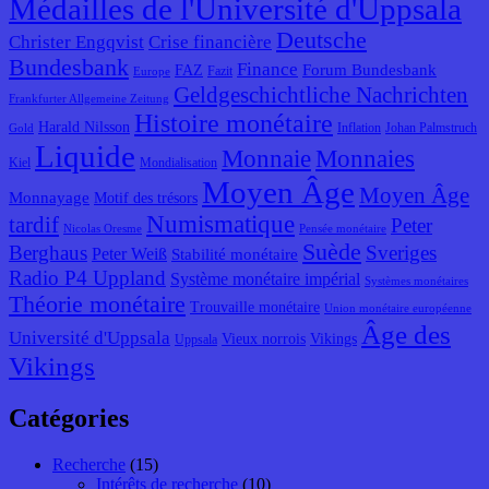
Médailles de l'Université d'Uppsala
Deutsche
Christer Engqvist
Crise financière
Bundesbank
Finance
Forum Bundesbank
FAZ
Fazit
Europe
Geldgeschichtliche Nachrichten
Frankfurter Allgemeine Zeitung
Histoire monétaire
Harald Nilsson
Inflation
Johan Palmstruch
Gold
Liquide
Monnaie
Monnaies
Kiel
Mondialisation
Moyen Âge
Moyen Âge
Monnayage
Motif des trésors
Numismatique
tardif
Peter
Nicolas Oresme
Pensée monétaire
Suède
Berghaus
Sveriges
Peter Weiß
Stabilité monétaire
Radio P4 Uppland
Système monétaire impérial
Systèmes monétaires
Théorie monétaire
Trouvaille monétaire
Union monétaire européenne
Âge des
Université d'Uppsala
Vieux norrois
Vikings
Uppsala
Vikings
Catégories
Recherche
(15)
Intérêts de recherche
(10)