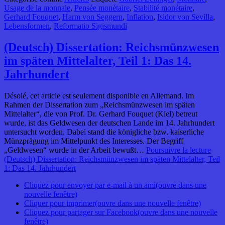
Usage de la monnaie
,
Pensée monétaire
,
Stabilité monétaire
,
Gerhard Fouquet
,
Harm von Seggern
,
Inflation
,
Isidor von Sevilla
,
Lebensformen
,
Reformatio Sigismundi
(Deutsch) Dissertation: Reichsmünzwesen
im späten Mittelalter, Teil 1: Das 14.
Jahrhundert
Désolé, cet article est seulement disponible en Allemand. Im
Rahmen der Dissertation zum „Reichsmünzwesen im späten
Mittelalter“, die von Prof. Dr. Gerhard Fouquet (Kiel) betreut
wurde, ist das Geldwesen der deutschen Lande im 14. Jahrhundert
untersucht worden. Dabei stand die königliche bzw. kaiserliche
Münzprägung im Mittelpunkt des Interesses. Der Begriff
„Geldwesen“ wurde in der Arbeit bewußt…
Poursuivre la lecture
(Deutsch) Dissertation: Reichsmünzwesen im späten Mittelalter, Teil
1: Das 14. Jahrhundert
Cliquez pour envoyer par e-mail à un ami(ouvre dans une
nouvelle fenêtre)
Cliquer pour imprimer(ouvre dans une nouvelle fenêtre)
Cliquez pour partager sur Facebook(ouvre dans une nouvelle
fenêtre)