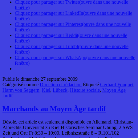
Cliquez pour partager sur Twitter(ouvre dans une nouvelle
fenêtre)
Cliquez pour partager sur LinkedIn(ouvre dans une nouvelle
fenêtre)
Cliquez pour partager sur Pinterest(ouvre dans une nouvelle
fenêtre)
Cliquez pour partager sur Reddit(ouvre dans une nouvelle
fenêtre)
Cliquez pour partager sur Tumblr(ouvre dans une nouvelle
fenêtre)
Cliquez pour partager sur WhatsApp(ouvre dans une nouvelle
fenêtre)
Publié le
dimanche 27 septembre 2009
Catégorisé comme
Direction et rédaction
Étiqueté
Gerhard Fouquet
,
Harm von Seggern
,
Kiel
,
Lübeck
,
Histoire sociale
,
Moyen Âge
tardif
Marchands au Moyen Âge tardif
Désolé, cet article est seulement disponible en Allemand. Christian-
Albrechts-Universität zu Kiel Historisches Seminar Übung, 2 SWS
Zeit und Ort: Fr 8:30 – 10:00, Leibniszstraße 8 – R.101/102