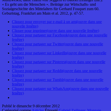
« Es geht um die Menschen ». Beiträge zur Wirtschafts- und
Sozialgeschichte des Mittelalters für Gerhard Fouquet zum 60.
Geburtstag, Frankfurt am Main et al. 2012, p. 47-57.
Cliquez pour envoyer par e-mail à un ami(ouvre dans une
nouvelle fenêtre)
Cliquer pour imprimer(ouvre dans une nouvelle fenêtre)
Cliquez pour partager sur Facebook(ouvre dans une nouvelle
fenêtre)
Cliquez pour partager sur Twitter(ouvre dans une nouvelle
fenêtre)
Cliquez pour partager sur LinkedIn(ouvre dans une nouvelle
fenêtre)
Cliquez pour partager sur Pinterest(ouvre dans une nouvelle
fenêtre)
Cliquez pour partager sur Reddit(ouvre dans une nouvelle
fenêtre)
Cliquez pour partager sur Tumblr(ouvre dans une nouvelle
fenêtre)
Cliquez pour partager sur WhatsApp(ouvre dans une nouvelle
fenêtre)
Publié le
dimanche 9 décembre 2012
Catégorisé comme
Articles
Étiqueté
Gabriel Zeilinger
,
Monnaie
,