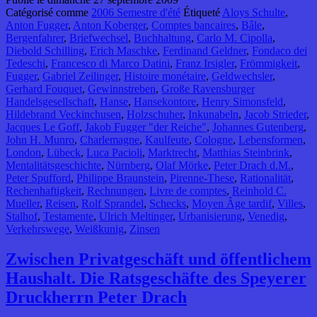
Catégorisé comme
2006 Semestre d'été
Étiqueté
Aloys Schulte
,
Anton Fugger
,
Anton Koberger
,
Comptes bancaires
,
Bâle
,
Bergenfahrer
,
Briefwechsel
,
Buchhaltung
,
Carlo M. Cipolla
,
Diebold Schilling
,
Erich Maschke
,
Ferdinand Geldner
,
Fondaco dei
Tedeschi
,
Francesco di Marco Datini
,
Franz Irsigler
,
Frömmigkeit
,
Fugger
,
Gabriel Zeilinger
,
Histoire monétaire
,
Geldwechsler
,
Gerhard Fouquet
,
Gewinnstreben
,
Große Ravensburger
Handelsgesellschaft
,
Hanse
,
Hansekontore
,
Henry Simonsfeld
,
Hildebrand Veckinchusen
,
Holzschuher
,
Inkunabeln
,
Jacob Strieder
,
Jacques Le Goff
,
Jakob Fugger "der Reiche"
,
Johannes Gutenberg
,
John H. Munro
,
Charlemagne
,
Kaulfeute
,
Cologne
,
Lebensformen
,
London
,
Lübeck
,
Luca Pacioli
,
Marktrecht
,
Matthias Steinbrink
,
Mentalitätsgeschichte
,
Nürnberg
,
Olaf Mörke
,
Peter Drach d.M.
,
Peter Spufford
,
Philippe Braunstein
,
Pirenne-These
,
Rationalität
,
Rechenhaftigkeit
,
Rechnungen
,
Livre de comptes
,
Reinhold C.
Mueller
,
Reisen
,
Rolf Sprandel
,
Schecks
,
Moyen Âge tardif
,
Villes
,
Stalhof
,
Testamente
,
Ulrich Meltinger
,
Urbanisierung
,
Venedig
,
Verkehrswege
,
Weißkunig
,
Zinsen
Zwischen Privatgeschäft und öffentlichem
Haushalt. Die Ratsgeschäfte des Speyerer
Druckherrn Peter Drach