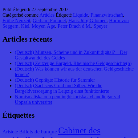
Publié le
jeudi 27 septembre 2007
Catégorisé comme
Articles
Étiqueté
Liquide
,
Finanzwirtschaft
,
Frühe Neuzeit
,
Gerhard Fouquet
,
Hans-Jörg Gilomen
,
Harm von
Seggern
,
Kiel
,
Moyen Âge
,
Peter Drach d.M.
,
Speyer
Articles récents
(Deutsch) Münzen, Scheine und in Zukunft digital? – Der
Gestaltwandel des Geldes
(Deutsch) Zeitzeuge Bargeld. Rheinische Geldgeschichte(n)
(Deutsch) Was können wir aus der deutschen Geldgeschichte
lernen?
(Deutsch) Geprägte Historie für Sammler
(Deutsch) Sachsens Gold und Silber. Wie die
Bargeldversorgung in Leipzig einst funktionierte
Numismatiska och penninghistoriska avhandlingar vid
Uppsala universitet
Étiquettes
Cabinet des
Billets de banque
Aristote