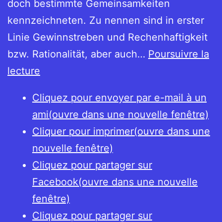
doch bestimmte Gemeinsamkeiten
kennzeichneten. Zu nennen sind in erster
Linie Gewinnstreben und Rechenhaftigkeit
bzw. Rationalität, aber auch…
Poursuivre la
Marchands
lecture
au
Cliquez pour envoyer par e-mail à un
Moyen
ami(ouvre dans une nouvelle fenêtre)
Âge
Cliquer pour imprimer(ouvre dans une
tardif
nouvelle fenêtre)
Cliquez pour partager sur
Facebook(ouvre dans une nouvelle
fenêtre)
Cliquez pour partager sur