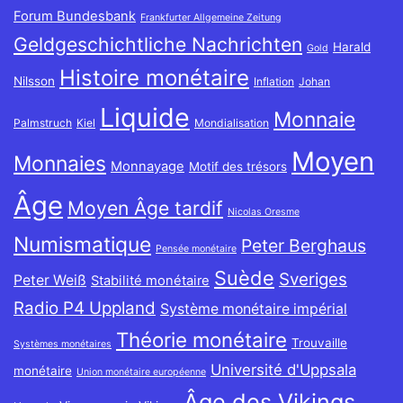
Forum Bundesbank
Frankfurter Allgemeine Zeitung
Geldgeschichtliche Nachrichten
Harald
Gold
Histoire monétaire
Nilsson
Inflation
Johan
Liquide
Monnaie
Palmstruch
Kiel
Mondialisation
Moyen
Monnaies
Monnayage
Motif des trésors
Âge
Moyen Âge tardif
Nicolas Oresme
Numismatique
Peter Berghaus
Pensée monétaire
Suède
Sveriges
Peter Weiß
Stabilité monétaire
Radio P4 Uppland
Système monétaire impérial
Théorie monétaire
Trouvaille
Systèmes monétaires
Université d'Uppsala
monétaire
Union monétaire européenne
Âge des Vikings