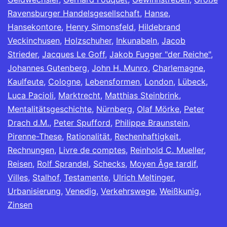
Ravensburger Handelsgesellschaft
,
Hanse
,
Hansekontore
,
Henry Simonsfeld
,
Hildebrand
Veckinchusen
,
Holzschuher
,
Inkunabeln
,
Jacob
Strieder
,
Jacques Le Goff
,
Jakob Fugger "der Reiche"
,
Johannes Gutenberg
,
John H. Munro
,
Charlemagne
,
Kaulfeute
,
Cologne
,
Lebensformen
,
London
,
Lübeck
,
Luca Pacioli
,
Marktrecht
,
Matthias Steinbrink
,
Mentalitätsgeschichte
,
Nürnberg
,
Olaf Mörke
,
Peter
Drach d.M.
,
Peter Spufford
,
Philippe Braunstein
,
Pirenne-These
,
Rationalität
,
Rechenhaftigkeit
,
Rechnungen
,
Livre de comptes
,
Reinhold C. Mueller
,
Reisen
,
Rolf Sprandel
,
Schecks
,
Moyen Âge tardif
,
Villes
,
Stalhof
,
Testamente
,
Ulrich Meltinger
,
Urbanisierung
,
Venedig
,
Verkehrswege
,
Weißkunig
,
Zinsen