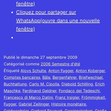
fenêtre)
Cliquez pour partager sur
WhatsApp(ouvre dans une nouvelle
fenêtre)
Publié le
dimanche 27 septembre 2009
Catégorisé comme
2006 Semestre d'été
Étiqueté
Aloys Schulte
,
Anton Fugger
,
Anton Koberger
,
Comptes bancaires
,
Bâle
,
Bergenfahrer
,
Briefwechsel
,
Buchhaltung
,
Carlo M. Cipolla
,
Diebold Schilling
,
Erich
Maschke
,
Ferdinand Geldner
,
Fondaco dei Tedeschi
,
Francesco di Marco Datini
,
Franz Irsigler
,
Frömmigkeit
,
Fugger
,
Gabriel Zeilinger
,
Histoire monétaire
,
Geldwechsler
,
Gerhard Fouquet
,
Gewinnstreben
,
Große