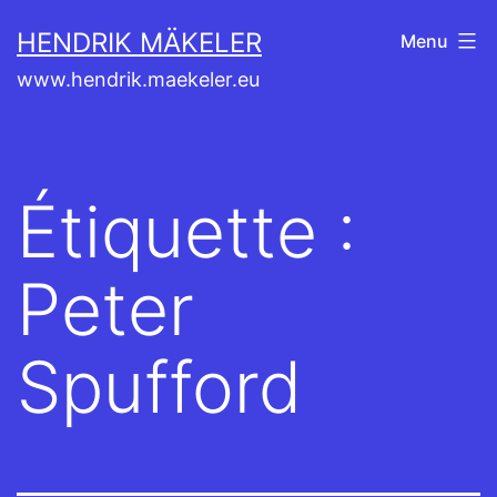
Aller
HENDRIK MÄKELER
Menu
au
www.hendrik.maekeler.eu
contenu
Étiquette :
Peter
Spufford