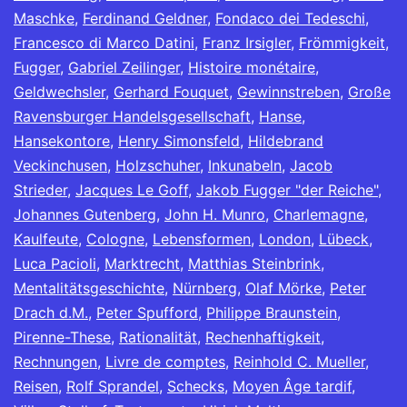
Maschke
,
Ferdinand Geldner
,
Fondaco dei Tedeschi
,
Francesco di Marco Datini
,
Franz Irsigler
,
Frömmigkeit
,
Fugger
,
Gabriel Zeilinger
,
Histoire monétaire
,
Geldwechsler
,
Gerhard Fouquet
,
Gewinnstreben
,
Große
Ravensburger Handelsgesellschaft
,
Hanse
,
Hansekontore
,
Henry Simonsfeld
,
Hildebrand
Veckinchusen
,
Holzschuher
,
Inkunabeln
,
Jacob
Strieder
,
Jacques Le Goff
,
Jakob Fugger "der Reiche"
,
Johannes Gutenberg
,
John H. Munro
,
Charlemagne
,
Kaulfeute
,
Cologne
,
Lebensformen
,
London
,
Lübeck
,
Luca Pacioli
,
Marktrecht
,
Matthias Steinbrink
,
Mentalitätsgeschichte
,
Nürnberg
,
Olaf Mörke
,
Peter
Drach d.M.
,
Peter Spufford
,
Philippe Braunstein
,
Pirenne-These
,
Rationalität
,
Rechenhaftigkeit
,
Rechnungen
,
Livre de comptes
,
Reinhold C. Mueller
,
Reisen
,
Rolf Sprandel
,
Schecks
,
Moyen Âge tardif
,