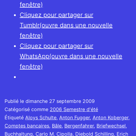
fenêtre)
Cliquez pour partager sur
Tumblr(ouvre dans une nouvelle
fenêtre)
Cliquez pour partager sur
WhatsApp(ouvre dans une nouvelle
fenêtre)
Publié le
dimanche 27 septembre 2009
Catégorisé comme
2006 Semestre d'été
Étiqueté
Aloys Schulte
,
Anton Fugger
,
Anton Koberger
,
Comptes bancaires
,
Bâle
,
Bergenfahrer
,
Briefwechsel
,
Buchhaltung
,
Carlo M. Cipolla
,
Diebold Schilling
,
Erich