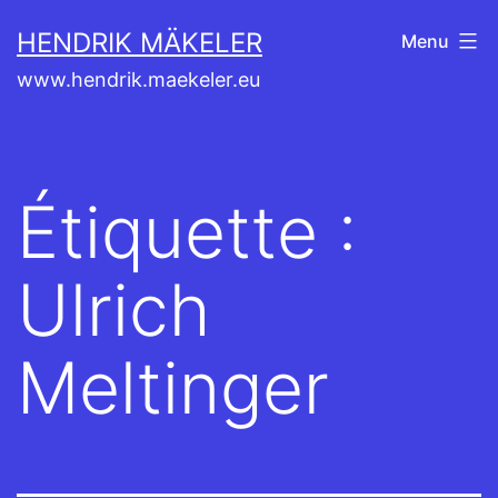
Aller
HENDRIK MÄKELER
Menu
au
www.hendrik.maekeler.eu
contenu
Étiquette :
Ulrich
Meltinger