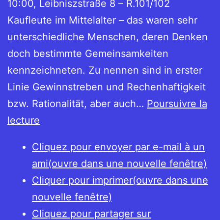
10:00, Leibniszstraße 8 – R.101/102
Kaufleute im Mittelalter – das waren sehr
unterschiedliche Menschen, deren Denken
doch bestimmte Gemeinsamkeiten
kennzeichneten. Zu nennen sind in erster
Linie Gewinnstreben und Rechenhaftigkeit
bzw. Rationalität, aber auch…
Poursuivre la
Marchands
lecture
au
Cliquez pour envoyer par e-mail à un
Moyen
ami(ouvre dans une nouvelle fenêtre)
Âge
Cliquer pour imprimer(ouvre dans une
tardif
nouvelle fenêtre)
Cliquez pour partager sur