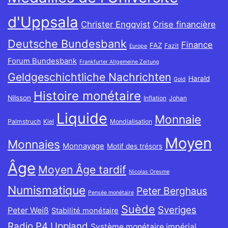
d'Uppsala
Christer Engqvist
Crise financière
Deutsche Bundesbank
Finance
FAZ
Fazit
Europe
Forum Bundesbank
Frankfurter Allgemeine Zeitung
Geldgeschichtliche Nachrichten
Harald
Gold
Histoire monétaire
Nilsson
Inflation
Johan
Liquide
Monnaie
Palmstruch
Kiel
Mondialisation
Moyen
Monnaies
Monnayage
Motif des trésors
Âge
Moyen Âge tardif
Nicolas Oresme
Numismatique
Peter Berghaus
Pensée monétaire
Suède
Sveriges
Peter Weiß
Stabilité monétaire
Radio P4 Uppland
Système monétaire impérial