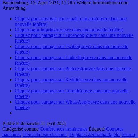
Brandenburg, 15. April 2021, 17 Uhr Weitere Informationen und
Anmeldung
Cliquez pour envoyer par e-mail à un ami(ouvre dans une
nouvelle fenêtre)
Cliquer pour imprimer(ouvre dans une nouvelle fenêtre)
Cliquez pour partager sur Facebook(ouvre dans une nouvelle
fenêtre)
Cliquez pour partager sur Twitter(ouvre dans une nouvelle
fenêtre)
Cliquez pour partager sur LinkedIn(ouvre dans une nouvelle
fenêtre)
Cliquez pour partager sur Pinterest(ouvre dans une nouvelle
fenêtre)
Cliquez pour partager sur Reddit(ouvre dans une nouvelle
fenêtre)
Cliquez pour partager sur Tumblr(ouvre dans une nouvelle
fenêtre)
Cliquez pour partager sur WhatsApp(ouvre dans une nouvelle
fenêtre)
Publié le
dimanche 11 avril 2021
Catégorisé comme
Conférences imminentes
Étiqueté
Comptes
bancaires
,
Deutsche Bundesbank
,
Digitales Zentralbankgeld
,
Forum