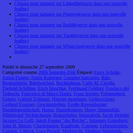
Cliquez pour partager sur LinkedIn(ouvre dans une nouvelle
fenêtre)
Cliquez pour partager sur Pinterest(ouvre dans une nouvelle
fenêtre)
Cliquez pour partager sur Reddit(ouvre dans une nouvelle
fenêtre)
Cliquez pour partager sur Tumblr(ouvre dans une nouvelle
fenêtre)
Cliquez pour partager sur WhatsApp(ouvre dans une nouvelle
fenêtre)
Publié le
dimanche 27 septembre 2009
Catégorisé comme
2006 Semestre d'été
Étiqueté
Aloys Schulte
,
Anton Fugger
,
Anton Koberger
,
Comptes bancaires
,
Bâle
,
Bergenfahrer
,
Briefwechsel
,
Buchhaltung
,
Carlo M. Cipolla
,
Diebold Schilling
,
Erich Maschke
,
Ferdinand Geldner
,
Fondaco dei
Tedeschi
,
Francesco di Marco Datini
,
Franz Irsigler
,
Frömmigkeit
,
Fugger
,
Gabriel Zeilinger
,
Histoire monétaire
,
Geldwechsler
,
Gerhard Fouquet
,
Gewinnstreben
,
Große Ravensburger
Handelsgesellschaft
,
Hanse
,
Hansekontore
,
Henry Simonsfeld
,
Hildebrand Veckinchusen
,
Holzschuher
,
Inkunabeln
,
Jacob Strieder
,
Jacques Le Goff
,
Jakob Fugger "der Reiche"
,
Johannes Gutenberg
,
John H. Munro
,
Charlemagne
,
Kaulfeute
,
Cologne
,
Lebensformen
,
London
,
Lübeck
,
Luca Pacioli
,
Marktrecht
,
Matthias Steinbrink
,