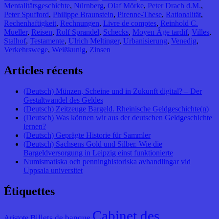
Mentalitätsgeschichte
,
Nürnberg
,
Olaf Mörke
,
Peter Drach d.M.
,
Peter Spufford
,
Philippe Braunstein
,
Pirenne-These
,
Rationalität
,
Rechenhaftigkeit
,
Rechnungen
,
Livre de comptes
,
Reinhold C.
Mueller
,
Reisen
,
Rolf Sprandel
,
Schecks
,
Moyen Âge tardif
,
Villes
,
Stalhof
,
Testamente
,
Ulrich Meltinger
,
Urbanisierung
,
Venedig
,
Verkehrswege
,
Weißkunig
,
Zinsen
Articles récents
(Deutsch) Münzen, Scheine und in Zukunft digital? – Der
Gestaltwandel des Geldes
(Deutsch) Zeitzeuge Bargeld. Rheinische Geldgeschichte(n)
(Deutsch) Was können wir aus der deutschen Geldgeschichte
lernen?
(Deutsch) Geprägte Historie für Sammler
(Deutsch) Sachsens Gold und Silber. Wie die
Bargeldversorgung in Leipzig einst funktionierte
Numismatiska och penninghistoriska avhandlingar vid
Uppsala universitet
Étiquettes
Cabinet des
Billets de banque
Aristote