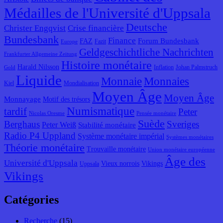
Médailles de l'Université d'Uppsala
Deutsche
Christer Engqvist
Crise financière
Bundesbank
Finance
Forum Bundesbank
FAZ
Fazit
Europe
Geldgeschichtliche Nachrichten
Frankfurter Allgemeine Zeitung
Histoire monétaire
Harald Nilsson
Inflation
Johan Palmstruch
Gold
Liquide
Monnaie
Monnaies
Kiel
Mondialisation
Moyen Âge
Moyen Âge
Monnayage
Motif des trésors
Numismatique
tardif
Peter
Nicolas Oresme
Pensée monétaire
Suède
Berghaus
Sveriges
Peter Weiß
Stabilité monétaire
Radio P4 Uppland
Système monétaire impérial
Systèmes monétaires
Théorie monétaire
Trouvaille monétaire
Union monétaire européenne
Âge des
Université d'Uppsala
Vieux norrois
Vikings
Uppsala
Vikings
Catégories
Recherche
(15)