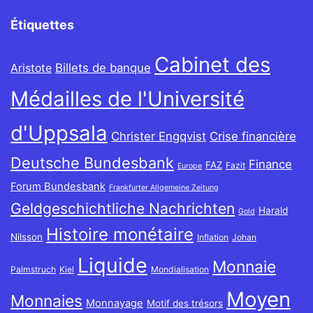
Étiquettes
Cabinet des
Billets de banque
Aristote
Médailles de l'Université
d'Uppsala
Christer Engqvist
Crise financière
Deutsche Bundesbank
Finance
FAZ
Fazit
Europe
Forum Bundesbank
Frankfurter Allgemeine Zeitung
Geldgeschichtliche Nachrichten
Harald
Gold
Histoire monétaire
Nilsson
Inflation
Johan
Liquide
Monnaie
Palmstruch
Kiel
Mondialisation
Moyen
Monnaies
Monnayage
Motif des trésors