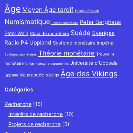
Âge
Moyen Âge tardif
Nicolas Oresme
Numismatique
Peter Berghaus
Pensée monétaire
Suède
Sveriges
Peter Weiß
Stabilité monétaire
Radio P4 Uppland
Système monétaire impérial
Théorie monétaire
Trouvaille
Systèmes monétaires
Université d'Uppsala
monétaire
Union monétaire européenne
Âge des Vikings
Vieux norrois
Vikings
Uppsala
Catégories
Recherche
(15)
Intérêts de recherche
(10)
Projets de recherche
(5)