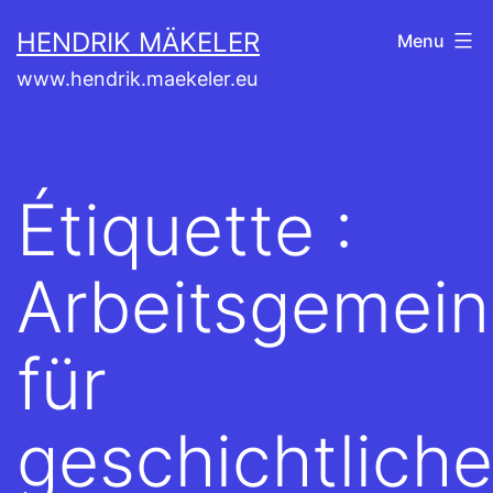
Aller
HENDRIK MÄKELER
Menu
au
www.hendrik.maekeler.eu
contenu
Étiquette :
Arbeitsgemein
für
geschichtliche