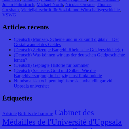
Johan Palmstruch
,
Michael North
,
Nicolas Oresme
,
Thomas
Gresham
,
Vierteljahrschrift für Sozial- und Wirtschaftsgeschichte
,
VSWG
Articles récents
(Deutsch) Münzen, Scheine und in Zukunft digital? – Der
Gestaltwandel des Geldes
(Deutsch) Zeitzeuge Bargeld. Rheinische Geldgeschichte(n)
(Deutsch) Was können wir aus der deutschen Geldgeschichte
lernen?
(Deutsch) Geprägte Historie für Sammler
(Deutsch) Sachsens Gold und Silber. Wie die
Bargeldversorgung in Leipzig einst funktionierte
Numismatiska och penninghistoriska avhandlingar vid
Uppsala universitet
Étiquettes
Cabinet des
Billets de banque
Aristote
Médailles de l'Université d'Uppsala