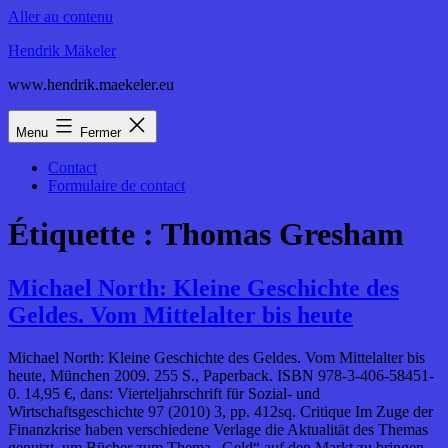
Aller au contenu
Hendrik Mäkeler
www.hendrik.maekeler.eu
Menu
Fermer
Contact
Formulaire de contact
Étiquette :
Thomas Gresham
Michael North: Kleine Geschichte des
Geldes. Vom Mittelalter bis heute
Michael North: Kleine Geschichte des Geldes. Vom Mittelalter bis
heute, München 2009. 255 S., Paperback. ISBN 978-3-406-58451-
0. 14,95 €, dans: Vierteljahrschrift für Sozial- und
Wirtschaftsgeschichte 97 (2010) 3, pp. 412sq. Critique Im Zuge der
Finanzkrise haben verschiedene Verlage die Aktualität des Themas
genutzt, um Bücher zum Thema „Geld“ auf den Markt zu bringen.