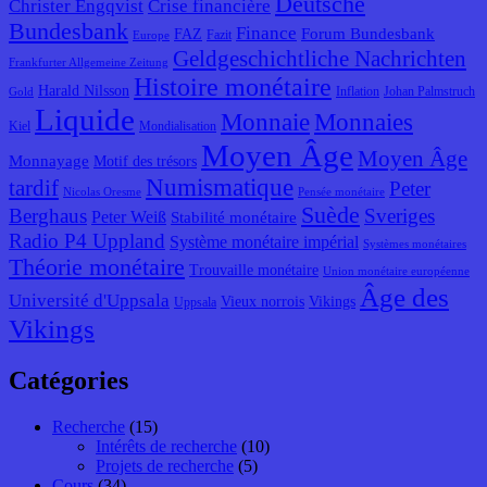
Deutsche
Christer Engqvist
Crise financière
Bundesbank
Finance
Forum Bundesbank
FAZ
Fazit
Europe
Geldgeschichtliche Nachrichten
Frankfurter Allgemeine Zeitung
Histoire monétaire
Harald Nilsson
Inflation
Johan Palmstruch
Gold
Liquide
Monnaie
Monnaies
Kiel
Mondialisation
Moyen Âge
Moyen Âge
Monnayage
Motif des trésors
Numismatique
tardif
Peter
Nicolas Oresme
Pensée monétaire
Suède
Berghaus
Sveriges
Peter Weiß
Stabilité monétaire
Radio P4 Uppland
Système monétaire impérial
Systèmes monétaires
Théorie monétaire
Trouvaille monétaire
Union monétaire européenne
Âge des
Université d'Uppsala
Vieux norrois
Vikings
Uppsala
Vikings
Catégories
Recherche
(15)
Intérêts de recherche
(10)
Projets de recherche
(5)
Cours
(34)