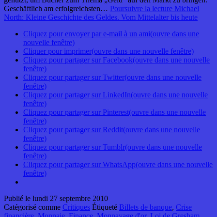
Geschäftlich am erfolgreichsten…
Poursuivre la lecture
Michael
North: Kleine Geschichte des Geldes. Vom Mittelalter bis heute
Cliquez pour envoyer par e-mail à un ami(ouvre dans une
nouvelle fenêtre)
Cliquer pour imprimer(ouvre dans une nouvelle fenêtre)
Cliquez pour partager sur Facebook(ouvre dans une nouvelle
fenêtre)
Cliquez pour partager sur Twitter(ouvre dans une nouvelle
fenêtre)
Cliquez pour partager sur LinkedIn(ouvre dans une nouvelle
fenêtre)
Cliquez pour partager sur Pinterest(ouvre dans une nouvelle
fenêtre)
Cliquez pour partager sur Reddit(ouvre dans une nouvelle
fenêtre)
Cliquez pour partager sur Tumblr(ouvre dans une nouvelle
fenêtre)
Cliquez pour partager sur WhatsApp(ouvre dans une nouvelle
fenêtre)
Publié le
lundi 27 septembre 2010
Catégorisé comme
Critiques
Étiqueté
Billets de banque
,
Crise
financière
,
Monnaie
,
Finance
,
Monnayage d'or
,
Loi de Gresham
,