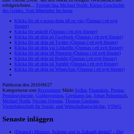
erfolgreichsten…
Fortsätt läsa
Michael North: Kleine Geschichte
des Geldes. Vom Mittelalter bis heute
Klicka för att e-posta detta till en vän (Öppnas i ett nytt
fönster)
Klicka för utskrift (Öppnas i ett nytt fönster)
Klicka för att dela på Facebook (Öppnas i ett nytt fönster)
Klicka för att dela på Twitter (Öppnas i ett nytt fönster)
Klicka för att dela via LinkedIn (Öppnas i ett nytt fönster)
Klicka för att dela till Pinterest (Öppnas i ett nytt fönster)
Klicka för att dela på Reddit (Öppnas i ett nytt fönster)
Klicka för att dela på Tumblr (Öppnas i ett nytt fönster)
Klicka för att dela på WhatsApp (Öppnas i ett nytt fönster)
Publicerat den
2010/09/27
Kategoriserat som
Recensioner
Märkt
Sedlar
,
Finanskris
,
Pengar
,
Penningväsende
,
Guldmyntning
,
Greshams lag
,
Johan Palmstruch
,
Michael North
,
Nicolas Oresme
,
Thomas Gresham
,
Vierteljahrschrift für Sozial- und Wirtschaftsgeschichte
,
VSWG
Senaste inläggen
(Deutsch) Münzen, Scheine und in Zukunft digital? – Der