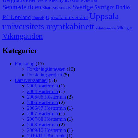
Sedlar
Peter Weiß
Riksmyntväsende
Senmedeltiden
Sverige
Sveriges Radio
Skattfyndsmotiv
Uppsala
P4 Uppland
Uppsala universitet
Uppsala
universitets myntkabinett
Vikingar
Valutaväsende
Vikingatiden
Kategorier
Forskning
(15)
Forskningsintressen
(10)
Forskningsprojekt
(5)
Lärarverksamhet
(34)
2001 Vårtermin
(1)
2004 Vårtermin
(1)
2005/06 Hösttermin
(3)
2006 Vårtermin
(2)
2006/07 Hösttermin
(1)
2007 Vårtermin
(1)
2007/08 Hösttermin
(1)
2008 Vårtermin
(2)
2009/10 Hösttermin
(1)
2010/11 Hösttermin
(1)