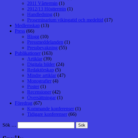
2011 Vårtermin
(1)
2012/13 Hösttermin
(1)
Handledning
(1)
Proseminarium vikingatid och medeltid
(17)
Medlemskap
(13)
Press
(66)
Blogg
(10)
Pressmeddelanden
(1)
Pressbevakning
(55)
Publikationer
(163)
Artiklar
(39)
Digitala bilder
(24)
Redaktörskap
(5)
Mindre artiklar
(47)
Monografier
(4)
Poster
(1)
Recensioner
(42)
Översättningar
(1)
Föredrag
(67)
Kommande konferenser
(1)
Tidigare konferenser
(66)
Sök …