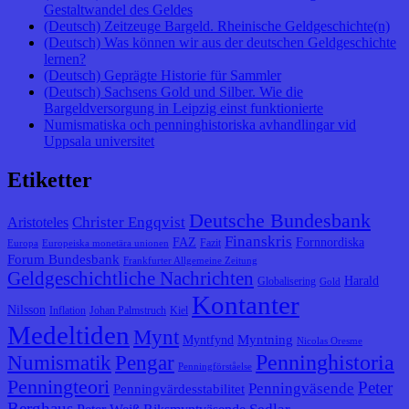
Gestaltwandel des Geldes
(Deutsch) Zeitzeuge Bargeld. Rheinische Geldgeschichte(n)
(Deutsch) Was können wir aus der deutschen Geldgeschichte
lernen?
(Deutsch) Geprägte Historie für Sammler
(Deutsch) Sachsens Gold und Silber. Wie die
Bargeldversorgung in Leipzig einst funktionierte
Numismatiska och penninghistoriska avhandlingar vid
Uppsala universitet
Etiketter
Deutsche Bundesbank
Christer Engqvist
Aristoteles
Finanskris
FAZ
Fornnordiska
Fazit
Europa
Europeiska monetära unionen
Forum Bundesbank
Frankfurter Allgemeine Zeitung
Geldgeschichtliche Nachrichten
Harald
Globalisering
Gold
Kontanter
Nilsson
Inflation
Johan Palmstruch
Kiel
Medeltiden
Mynt
Myntning
Myntfynd
Nicolas Oresme
Penninghistoria
Numismatik
Pengar
Penningförståelse
Penningteori
Peter
Penningväsende
Penningvärdesstabilitet
Berghaus