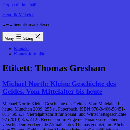
Hoppa till innehåll
Hendrik Mäkeler
www.hendrik.maekeler.eu
Meny
Stäng
Kontakt
Kontaktformulär
Etikett:
Thomas Gresham
Michael North: Kleine Geschichte des
Geldes. Vom Mittelalter bis heute
Michael North: Kleine Geschichte des Geldes. Vom Mittelalter bis
heute, München 2009. 255 s., Paperback. ISBN 978-3-406-58451-
0. 14,95 €, i: Vierteljahrschrift für Sozial- und Wirtschaftsgeschichte
97 (2010) 3, s. 412f. Recension Im Zuge der Finanzkrise haben
verschiedene Verlage die Aktualität des Themas genutzt, um Bücher
zum Thema „Geld“ auf den Markt zu bringen. Geschäftlich am