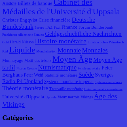
Cabinet des
Billets de banque
Aristote
Médailles de l'Université d'Uppsala
Deutsche
Christer Engqvist
Crise financière
Bundesbank
Finance
Forum Bundesbank
FAZ
Fazit
Europe
Geldgeschichtliche Nachrichten
Frankfurter Allgemeine Zeitung
Histoire monétaire
Harald Nilsson
Inflation
Johan Palmstruch
Gold
Liquide
Monnaie
Monnaies
Kiel
Mondialisation
Moyen Âge
Moyen Âge
Monnayage
Motif des trésors
Numismatique
tardif
Peter
Nicolas Oresme
Pensée monétaire
Suède
Berghaus
Sveriges
Peter Weiß
Stabilité monétaire
Radio P4 Uppland
Système monétaire impérial
Systèmes monétaires
Théorie monétaire
Trouvaille monétaire
Union monétaire européenne
Âge des
Université d'Uppsala
Vieux norrois
Vikings
Uppsala
Vikings
Catégories