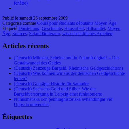
fenêtre)
Publié le
samedi 26 septembre 2009
Catégorisé comme
Cours pour étudiants débutants Moyen Âge
Étiqueté
Darstellung
,
Geschichte
,
Hausarbeit
,
Hilfsmittel
,
Moyen
Âge
,
Sources
,
Sekundärliteratur
,
wissenschaftliches Arbeiten
Articles récents
(Deutsch) Münzen, Scheine und in Zukunft digital? – Der
Gestaltwandel des Geldes
(Deutsch) Zeitzeuge Bargeld. Rheinische Geldgeschichte(n)
(Deutsch) Was können wir aus der deutschen Geldgeschichte
lernen?
(Deutsch) Geprägte Historie für Sammler
(Deutsch) Sachsens Gold und Silber. Wie die
Bargeldversorgung in Leipzig einst funktionierte
Numismatiska och penninghistoriska avhandlingar vid
Uppsala universitet
Étiquettes