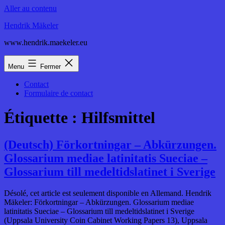
Aller au contenu
Hendrik Mäkeler
www.hendrik.maekeler.eu
Menu
Fermer
Contact
Formulaire de contact
Étiquette :
Hilfsmittel
(Deutsch) Förkortningar – Abkürzungen.
Glossarium mediae latinitatis Sueciae –
Glossarium till medeltidslatinet i Sverige
Désolé, cet article est seulement disponible en Allemand. Hendrik
Mäkeler: Förkortningar – Abkürzungen. Glossarium mediae
latinitatis Sueciae – Glossarium till medeltidslatinet i Sverige
(Uppsala University Coin Cabinet Working Papers 13), Uppsala