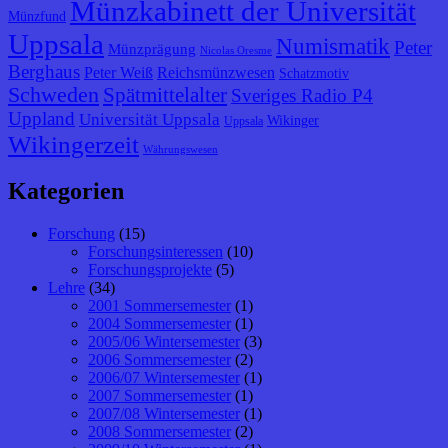
Münzkabinett der Universität
Münzfund
Uppsala
Numismatik
Peter
Münzprägung
Nicolas Oresme
Berghaus
Peter Weiß
Reichsmünzwesen
Schatzmotiv
Schweden
Spätmittelalter
Sveriges Radio P4
Uppland
Universität Uppsala
Wikinger
Uppsala
Wikingerzeit
Währungswesen
Kategorien
Forschung
(15)
Forschungsinteressen
(10)
Forschungsprojekte
(5)
Lehre
(34)
2001 Sommersemester
(1)
2004 Sommersemester
(1)
2005/06 Wintersemester
(3)
2006 Sommersemester
(2)
2006/07 Wintersemester
(1)
2007 Sommersemester
(1)
2007/08 Wintersemester
(1)
2008 Sommersemester
(2)