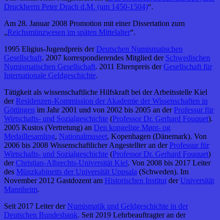
Druckherrn Peter Drach d.M. (um 1450-1504)
“.
Am 28. Januar 2008 Promotion mit einer Dissertation zum
„
Reichsmünzwesen im späten Mittelalter
“.
1995 Eligius-Jugendpreis der
Deutschen Numismatischen
Gesellschaft
. 2007 korrespondierendes Mitglied der
Schwedischen
Numismatischen Gesellschaft
. 2011 Ehrenpreis der
Gesellschaft für
Internationale Geldgeschichte
.
Tätigkeit als wissenschaftliche Hilfskraft bei der Arbeitsstelle Kiel
der
Residenzen-Kommission der Akademie der Wissenschaften in
Göttingen
im Jahr 2001 und von 2002 bis 2005 an der
Professur für
Wirtschafts- und Sozialgeschichte
(
Professor Dr. Gerhard Fouquet
).
2005 Kustos (Vertretung) an
Den kongelige Mønt- og
Medaillesamling
,
Nationalmuseet
, Kopenhagen (Dänemark). Von
2006 bis 2008 Wissenschaftlicher Angestellter an der
Professur für
Wirtschafts- und Sozialgeschichte
(
Professor Dr. Gerhard Fouquet
)
der
Christian-Albrechts-Universität Kiel
. Von 2008 bis 2017 Leiter
des
Münzkabinetts der Universität Uppsala
(Schweden). Im
November 2012 Gastdozent am
Historischen Institut
der
Universität
Mannheim
.
Seit 2017 Leiter der
Numismatik und Geldgeschichte in der
Deutschen Bundesbank
. Seit 2019 Lehrbeauftragter an der