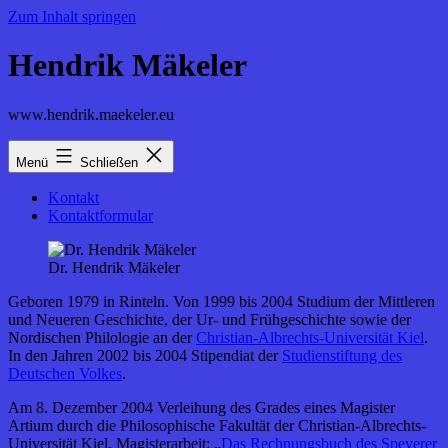
Zum Inhalt springen
Hendrik Mäkeler
www.hendrik.maekeler.eu
Menü
Schließen
Kontakt
Kontaktformular
Dr. Hendrik Mäkeler
Geboren 1979 in Rinteln. Von 1999 bis 2004 Studium der Mittleren
und Neueren Geschichte, der Ur- und Frühgeschichte sowie der
Nordischen Philologie an der
Christian-Albrechts-Universität Kiel
.
In den Jahren 2002 bis 2004 Stipendiat der
Studienstiftung des
Deutschen Volkes
.
Am 8. Dezember 2004 Verleihung des Grades eines Magister
Artium durch die Philosophische Fakultät der Christian-Albrechts-
Universität Kiel. Magisterarbeit: „
Das Rechnungsbuch des Speyerer