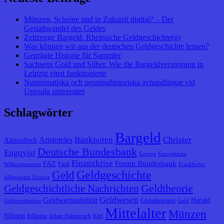
Münzen, Scheine und in Zukunft digital? – Der
Gestaltwandel des Geldes
Zeitzeuge Bargeld. Rheinische Geldgeschichte(n)
Was können wir aus der deutschen Geldgeschichte lernen?
Geprägte Historie für Sammler
Sachsens Gold und Silber. Wie die Bargeldversorgung in
Leipzig einst funktionierte
Numismatiska och penninghistoriska avhandlingar vid
Uppsala universitet
Schlagwörter
Bargeld
Banknoten
Christer
Aristoteles
Altnordisch
Deutsche Bundesbank
Engqvist
Europa
Europäische
Finanzkrise
Forum Bundesbank
FAZ
Fazit
Währungsunion
Frankfurter
Geldgeschichte
Geld
Allgemeine Zeitung
Geldtheorie
Geldgeschichtliche Nachrichten
Geldwesen
Geldwertstabilität
Harald
Globalisierung
Geldverständnis
Gold
Mittelalter
Münzen
Nilsson
Inflation
Johan Palmstruch
Kiel