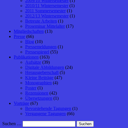
2009/10 Wintersemester
(1)
2010/11 Wintersemester
(1)
2011 Sommersemester
(1)
2012/13 Wintersemester
(1)
Betreute Arbeiten
(1)
Proseminar Mittelalter
(17)
Mitgliedschaften
(13)
Presse
(66)
Blog
(10)
Pressemeldungen
(1)
Pressespiegel
(55)
Publikationen
(163)
Aufsätze
(39)
Digitale Abbildungen
(24)
Herausgeberschaft
(5)
Kleine Beiträge
(47)
Monographien
(4)
Poster
(1)
Rezensionen
(42)
Übersetzungen
(1)
Vorträge
(67)
Bevorstehende Tagungen
(1)
Vergangene Tagungen
(66)
Suchen …