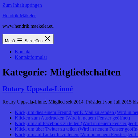
Zum Inhalt springen
Hendrik Mäkeler
www.hendrik.maekeler.eu
Menü
Schließen
Kontakt
Kontaktformular
Kategorie:
Mitgliedschaften
Rotary Uppsala-Linné
Rotary Uppsala-Linné, Mitglied seit 2014. Präsident von Juli 2015 bi
Klick, um dies einem Freund per E-Mail zu senden (Wird in ne
Klicken zum Ausdrucken (Wird in neuem Fenster geöffnet)
Klick, um auf Facebook zu teilen (Wird in neuem Fenster geöff
Klick, um über Twitter zu teilen (Wird in neuem Fenster geöffn
Klick, um auf LinkedIn zu teilen (Wird in neuem Fenster geöffn