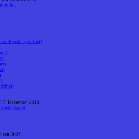
alpolitik
uem Fenster geöffnet)
net)
et)
et)
et)
)
t)
öffnet)
0 7. Dezember 2010
iftsällskapet
 seit 2007.