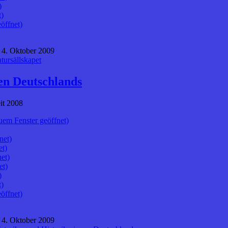
)
t)
öffnet)
 4. Oktober 2009
tursällskapet
en Deutschlands
it 2008
uem Fenster geöffnet)
net)
et)
et)
et)
)
t)
öffnet)
 4. Oktober 2009