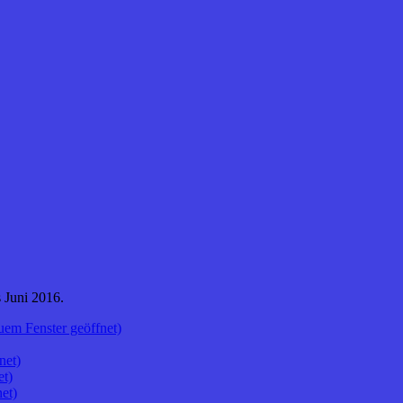
s Juni 2016.
uem Fenster geöffnet)
net)
et)
et)