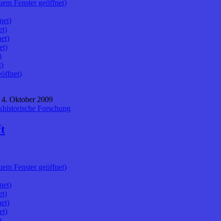
uem Fenster geöffnet)
net)
et)
et)
et)
)
t)
öffnet)
 4. Oktober 2009
nkhistorische Forschung
t
uem Fenster geöffnet)
net)
et)
et)
et)
)