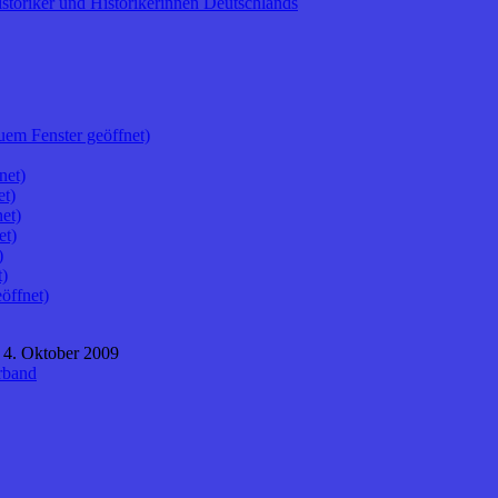
storiker und Historikerinnen Deutschlands
uem Fenster geöffnet)
net)
et)
et)
et)
)
t)
öffnet)
 4. Oktober 2009
rband