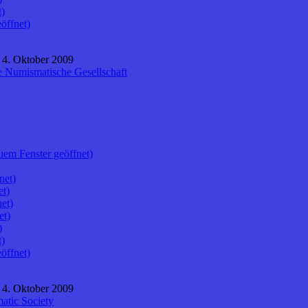
t)
öffnet)
 4. Oktober 2009
e Numismatische Gesellschaft
uem Fenster geöffnet)
net)
et)
et)
et)
)
t)
öffnet)
 4. Oktober 2009
atic Society