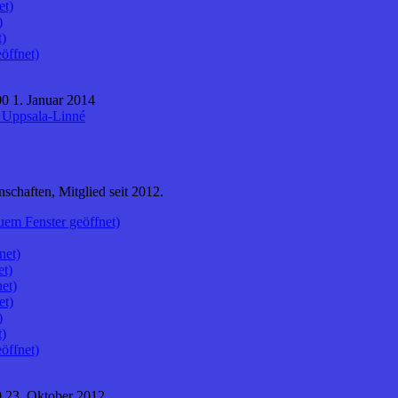
et)
)
t)
öffnet)
0 1. Januar 2014
 Uppsala-Linné
nschaften, Mitglied seit 2012.
uem Fenster geöffnet)
net)
et)
et)
et)
)
t)
öffnet)
 23. Oktober 2012