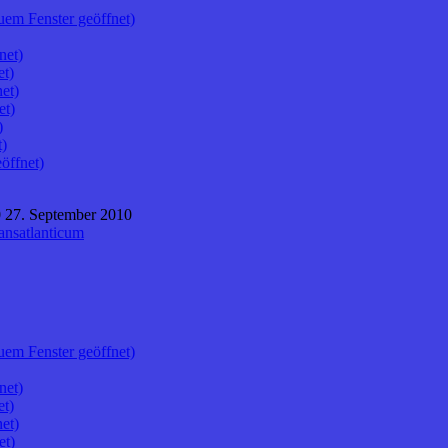
uem Fenster geöffnet)
net)
et)
et)
et)
)
t)
öffnet)
 27. September 2010
ansatlanticum
uem Fenster geöffnet)
net)
et)
et)
et)