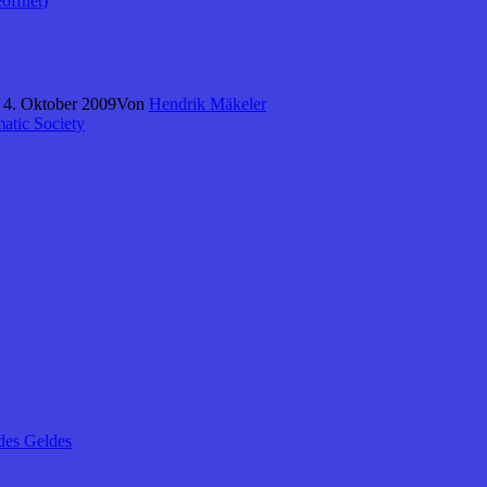
öffnet)
 4. Oktober 2009
Von
Hendrik Mäkeler
atic Society
des Geldes