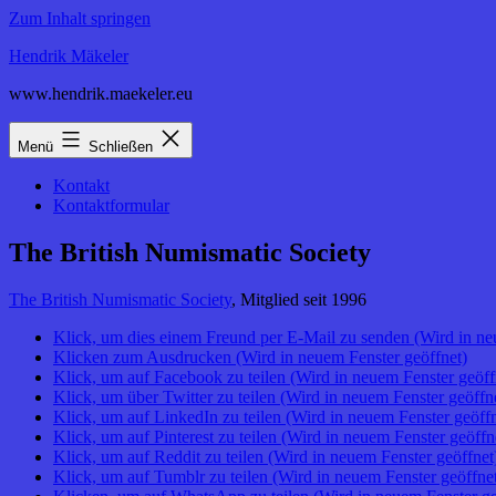
Zum Inhalt springen
Hendrik Mäkeler
www.hendrik.maekeler.eu
Menü
Schließen
Kontakt
Kontaktformular
The British Numismatic Society
The British Numismatic Society
, Mitglied seit 1996
Klick, um dies einem Freund per E-Mail zu senden (Wird in ne
Klicken zum Ausdrucken (Wird in neuem Fenster geöffnet)
Klick, um auf Facebook zu teilen (Wird in neuem Fenster geöff
Klick, um über Twitter zu teilen (Wird in neuem Fenster geöffn
Klick, um auf LinkedIn zu teilen (Wird in neuem Fenster geöffn
Klick, um auf Pinterest zu teilen (Wird in neuem Fenster geöffn
Klick, um auf Reddit zu teilen (Wird in neuem Fenster geöffnet
Klick, um auf Tumblr zu teilen (Wird in neuem Fenster geöffne