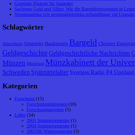
Geprägte Historie für Sammler
Sachsens Gold und Silber. Wie die Bargeldversorgung in Leipzig
Numismatiska och penninghistoriska avhandlingar vid Uppsala 
Schlagwörter
Bargeld
Banknoten
Christer Engqvis
Aristoteles
Altnordisch
Geldgeschichte
G
Geldgeschichtliche Nachrichten
Münzkabinett der Univer
Münzen
Münzfund
Schweden
Spätmittelalter
Sveriges Radio P4 Uppland
Kategorien
Forschung
(15)
Forschungsinteressen
(10)
Forschungsprojekte
(5)
Lehre
(34)
2001 Sommersemester
(1)
2004 Sommersemester
(1)
2005/06 Wintersemester
(3)