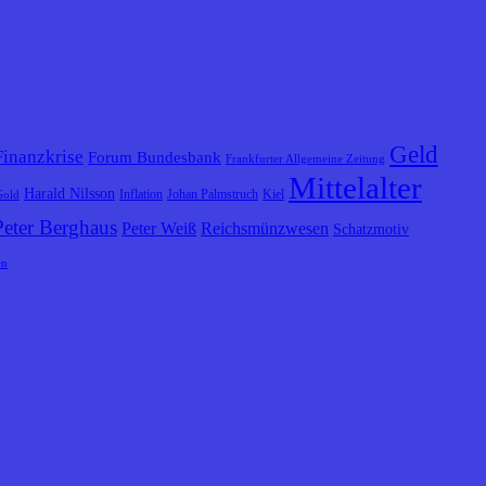
Geld
Finanzkrise
Forum Bundesbank
Frankfurter Allgemeine Zeitung
Mittelalter
Harald Nilsson
Inflation
Johan Palmstruch
Kiel
Gold
Peter Berghaus
Peter Weiß
Reichsmünzwesen
Schatzmotiv
en