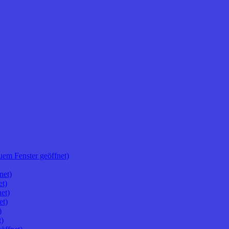
uem Fenster geöffnet)
net)
et)
et)
et)
)
t)