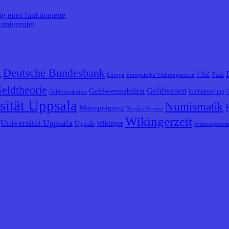
 einst funktionierte
universitet
Deutsche Bundesbank
t
FAZ
Fazit
Europa
Europäische Währungsunion
eldtheorie
Geldwesen
Geldwertstabilität
Globalisierung
Geldverständnis
sität Uppsala
Numismatik
Münzprägung
Nicolas Oresme
Wikingerzeit
Universität Uppsala
Wikinger
Uppsala
Währungswes