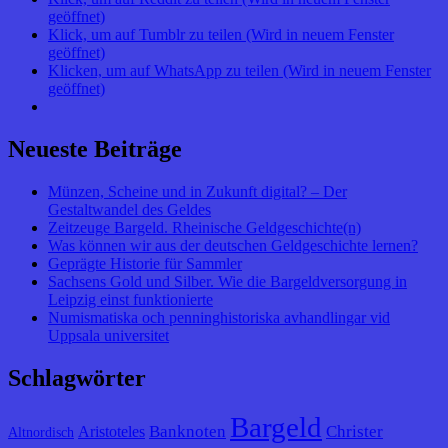
geöffnet)
Klick, um auf Tumblr zu teilen (Wird in neuem Fenster
geöffnet)
Klicken, um auf WhatsApp zu teilen (Wird in neuem Fenster
geöffnet)
Neueste Beiträge
Münzen, Scheine und in Zukunft digital? – Der
Gestaltwandel des Geldes
Zeitzeuge Bargeld. Rheinische Geldgeschichte(n)
Was können wir aus der deutschen Geldgeschichte lernen?
Geprägte Historie für Sammler
Sachsens Gold und Silber. Wie die Bargeldversorgung in
Leipzig einst funktionierte
Numismatiska och penninghistoriska avhandlingar vid
Uppsala universitet
Schlagwörter
Bargeld
Banknoten
Christer
Aristoteles
Altnordisch