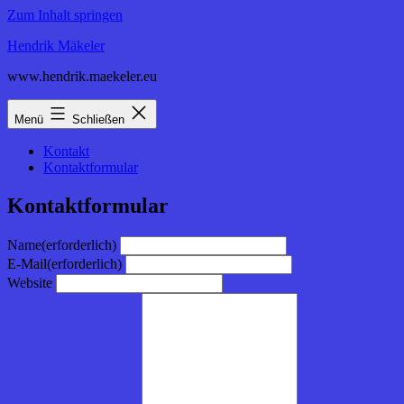
Zum Inhalt springen
Hendrik Mäkeler
www.hendrik.maekeler.eu
Menü
Schließen
Kontakt
Kontaktformular
Kontaktformular
Name
(erforderlich)
E-Mail
(erforderlich)
Website