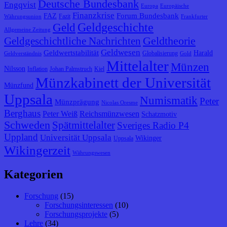
Deutsche Bundesbank
Engqvist
Europa
Europäische
Finanzkrise
Forum Bundesbank
FAZ
Fazit
Währungsunion
Frankfurter
Geldgeschichte
Geld
Allgemeine Zeitung
Geldtheorie
Geldgeschichtliche Nachrichten
Geldwesen
Geldwertstabilität
Harald
Globalisierung
Geldverständnis
Gold
Mittelalter
Münzen
Nilsson
Inflation
Johan Palmstruch
Kiel
Münzkabinett der Universität
Münzfund
Uppsala
Numismatik
Peter
Münzprägung
Nicolas Oresme
Berghaus
Peter Weiß
Reichsmünzwesen
Schatzmotiv
Schweden
Spätmittelalter
Sveriges Radio P4
Uppland
Universität Uppsala
Wikinger
Uppsala
Wikingerzeit
Währungswesen
Kategorien
Forschung
(15)
Forschungsinteressen
(10)
Forschungsprojekte
(5)
Lehre
(34)