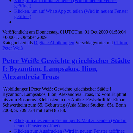
Klick, um auf Tumblr zu teilen (Wird in neuem Fenster
geöffnet)
Klicken, um auf WhatsApp zu teilen (Wird in neuem Fenster
geöffnet)
Veröffentlicht am
Donnerstag, 01UTCThu, 01 Oct 2009 01:53:04
+0000 1. Oktober 2009
Kategorisiert als
Digitale Abbildungen
Verschlagwortet mit
Chiron
,
Peter Weiß
Peter Weiß: Gewichte griechischer Städte
I: Byzantion, Lampsakos, Ilion,
Alexandreia Troas
[Abbildungen] Peter Weiß: Gewichte griechischer Städte I:
Byzantion, Lampsakos, Ilion, Alexandreia Troas, in: Vom Euphrat
bis zum Bosporus. Kleinasien in der Antike. Festschrift für Elmar
Schwertheim zum 65. Geburtstag (Asia Minor Studien, 65), Bonn
2008, S. 709-724 mit Tafel 85-88.
Klick, um dies einem Freund per E-Mail zu senden (Wird in
neuem Fenster geöffnet)
Klicken zum Ausdrucken (Wird in neuem Fenster geöffnet)