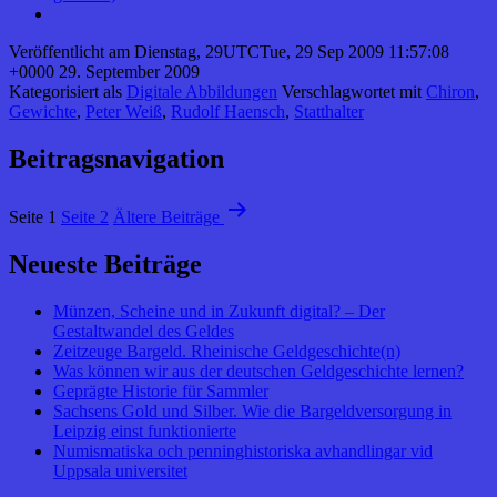
Veröffentlicht am
Dienstag, 29UTCTue, 29 Sep 2009 11:57:08
+0000 29. September 2009
Kategorisiert als
Digitale Abbildungen
Verschlagwortet mit
Chiron
,
Gewichte
,
Peter Weiß
,
Rudolf Haensch
,
Statthalter
Beitragsnavigation
Seite 1
Seite 2
Ältere
Beiträge
Neueste Beiträge
Münzen, Scheine und in Zukunft digital? – Der
Gestaltwandel des Geldes
Zeitzeuge Bargeld. Rheinische Geldgeschichte(n)
Was können wir aus der deutschen Geldgeschichte lernen?
Geprägte Historie für Sammler
Sachsens Gold und Silber. Wie die Bargeldversorgung in
Leipzig einst funktionierte
Numismatiska och penninghistoriska avhandlingar vid
Uppsala universitet