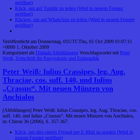
geöffnet)
Klick, um auf Tumblr zu teilen (Wird in neuem Fenster
geöffnet)
Klicken, um auf WhatsApp zu teilen (Wird in neuem Fenster
geöffnet)
Veröffentlicht am
Donnerstag, 01UTCThu, 01 Oct 2009 01:07:11
+0000 1. Oktober 2009
Kategorisiert als
Digitale Abbildungen
Verschlagwortet mit
Peter
Weiß
,
Zeitschrift für Papyrologie und Epigraphik
Peter Weiß: Iulius Crassipes, leg. Aug.
Thraciae, cos. suff. 140, und Iulius
„Crassus“. Mit neuen Münzen von
Anchialos
[Abbildungen] Peter Weiß: Iulius Crassipes, leg. Aug. Thraciae, cos.
suff. 140, und Iulius „Crassus“. Mit neuen Münzen von Anchialos,
in: Chiron 36 (2006), S. 357-367.
Klick, um dies einem Freund per E-Mail zu senden (Wird in
neuem Fenster geöffnet)