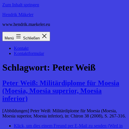
Zum Inhalt springen
Hendrik Mäkeler
www.hendrik.maekeler.eu
Menü
Schließen
Kontakt
Kontaktformular
Schlagwort:
Peter Weiß
Peter Weiß: Militärdiplome für Moesia
(Moesia, Moesia superior, Moesia
inferior)
[Abbildungen] Peter Weiß: Militärdiplome für Moesia (Moesia,
Moesia superior, Moesia inferior), in: Chiron 38 (2008), S. 267-316.
Klick, um dies einem Freund per E-Mail zu senden (Wird in