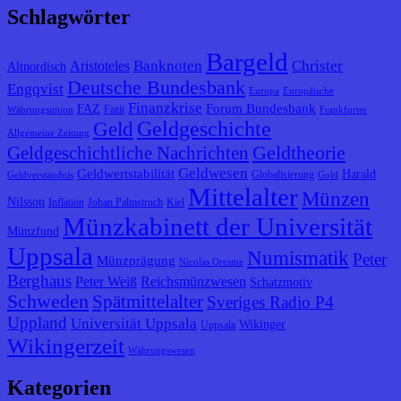
Schlagwörter
Bargeld
Banknoten
Christer
Aristoteles
Altnordisch
Deutsche Bundesbank
Engqvist
Europa
Europäische
Finanzkrise
Forum Bundesbank
FAZ
Fazit
Währungsunion
Frankfurter
Geldgeschichte
Geld
Allgemeine Zeitung
Geldtheorie
Geldgeschichtliche Nachrichten
Geldwesen
Geldwertstabilität
Harald
Globalisierung
Geldverständnis
Gold
Mittelalter
Münzen
Nilsson
Inflation
Johan Palmstruch
Kiel
Münzkabinett der Universität
Münzfund
Uppsala
Numismatik
Peter
Münzprägung
Nicolas Oresme
Berghaus
Peter Weiß
Reichsmünzwesen
Schatzmotiv
Schweden
Spätmittelalter
Sveriges Radio P4
Uppland
Universität Uppsala
Wikinger
Uppsala
Wikingerzeit
Währungswesen
Kategorien