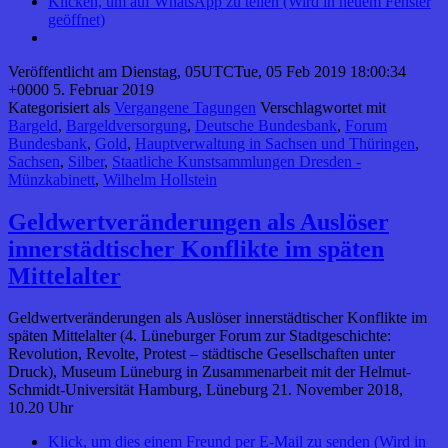
Klicken, um auf WhatsApp zu teilen (Wird in neuem Fenster
geöffnet)
Veröffentlicht am
Dienstag, 05UTCTue, 05 Feb 2019 18:00:34
+0000 5. Februar 2019
Kategorisiert als
Vergangene Tagungen
Verschlagwortet mit
Bargeld
,
Bargeldversorgung
,
Deutsche Bundesbank
,
Forum
Bundesbank
,
Gold
,
Hauptverwaltung in Sachsen und Thüringen
,
Sachsen
,
Silber
,
Staatliche Kunstsammlungen Dresden -
Münzkabinett
,
Wilhelm Hollstein
Geldwertveränderungen als Auslöser
innerstädtischer Konflikte im späten
Mittelalter
Geldwertveränderungen als Auslöser innerstädtischer Konflikte im
späten Mittelalter (4. Lüneburger Forum zur Stadtgeschichte:
Revolution, Revolte, Protest – städtische Gesellschaften unter
Druck), Museum Lüneburg in Zusammenarbeit mit der Helmut-
Schmidt-Universität Hamburg, Lüneburg 21. November 2018,
10.20 Uhr
Klick, um dies einem Freund per E-Mail zu senden (Wird in