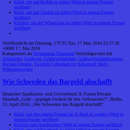
Klick, um auf Reddit zu teilen (Wird in neuem Fenster
geöffnet)
Klick, um auf Tumblr zu teilen (Wird in neuem Fenster
geöffnet)
Klicken, um auf WhatsApp zu teilen (Wird in neuem Fenster
geöffnet)
Veröffentlicht am
Dienstag, 17UTCTue, 17 May 2016 22:37:30
+0000 17. Mai 2016
Kategorisiert als
Vergangene Tagungen
Verschlagwortet mit
Aristoteles
,
Geldwert
,
Geldwertstabilität
,
Geldwertveränderungen
,
Nicolas Oresme
,
Swedish Collegium for Advanced Study
,
Währungswesen
Wie Schweden das Bargeld abschafft
Deutscher Sparkassen- und Giroverband, 8. Forum Privater
Haushalt „Geld – geprägte Freiheit für den Verbraucher?“, Berlin,
13. April 2016: „Wie Schweden das Bargeld abschafft“
Klick, um dies einem Freund per E-Mail zu senden (Wird in
neuem Fenster geöffnet)
Klicken zum Ausdrucken (Wird in neuem Fenster geöffnet)
Klick, um auf Facebook zu teilen (Wird in neuem Fenster