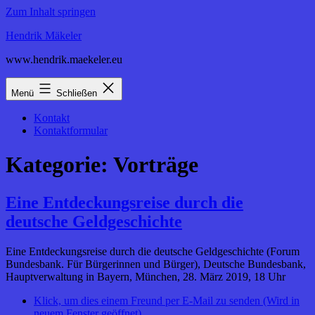
Zum Inhalt springen
Hendrik Mäkeler
www.hendrik.maekeler.eu
Menü
Schließen
Kontakt
Kontaktformular
Kategorie:
Vorträge
Eine Entdeckungsreise durch die
deutsche Geldgeschichte
Eine Entdeckungsreise durch die deutsche Geldgeschichte (Forum
Bundesbank. Für Bürgerinnen und Bürger), Deutsche Bundesbank,
Hauptverwaltung in Bayern, München, 28. März 2019, 18 Uhr
Klick, um dies einem Freund per E-Mail zu senden (Wird in
neuem Fenster geöffnet)