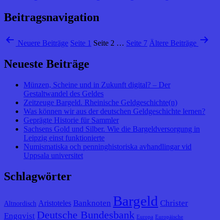
Beitragsnavigation
Neuere
Beiträge
Seite 1
Seite 2
…
Seite 7
Ältere
Beiträge
Neueste Beiträge
Münzen, Scheine und in Zukunft digital? – Der
Gestaltwandel des Geldes
Zeitzeuge Bargeld. Rheinische Geldgeschichte(n)
Was können wir aus der deutschen Geldgeschichte lernen?
Geprägte Historie für Sammler
Sachsens Gold und Silber. Wie die Bargeldversorgung in
Leipzig einst funktionierte
Numismatiska och penninghistoriska avhandlingar vid
Uppsala universitet
Schlagwörter
Bargeld
Banknoten
Christer
Aristoteles
Altnordisch
Deutsche Bundesbank
Engqvist
Europa
Europäische