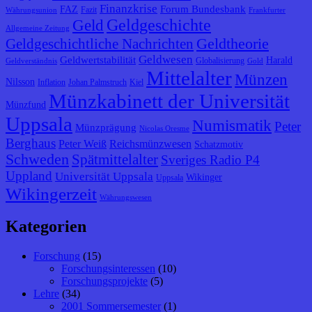
Finanzkrise
Forum Bundesbank
FAZ
Fazit
Währungsunion
Frankfurter
Geldgeschichte
Geld
Allgemeine Zeitung
Geldtheorie
Geldgeschichtliche Nachrichten
Geldwesen
Geldwertstabilität
Harald
Globalisierung
Geldverständnis
Gold
Mittelalter
Münzen
Nilsson
Inflation
Johan Palmstruch
Kiel
Münzkabinett der Universität
Münzfund
Uppsala
Numismatik
Peter
Münzprägung
Nicolas Oresme
Berghaus
Peter Weiß
Reichsmünzwesen
Schatzmotiv
Schweden
Spätmittelalter
Sveriges Radio P4
Uppland
Universität Uppsala
Wikinger
Uppsala
Wikingerzeit
Währungswesen
Kategorien
Forschung
(15)
Forschungsinteressen
(10)
Forschungsprojekte
(5)
Lehre
(34)
2001 Sommersemester
(1)