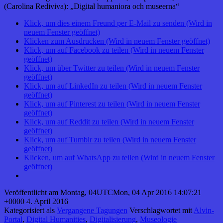
(Carolina Rediviva): „Digital humaniora och museerna“
Klick, um dies einem Freund per E-Mail zu senden (Wird in
neuem Fenster geöffnet)
Klicken zum Ausdrucken (Wird in neuem Fenster geöffnet)
Klick, um auf Facebook zu teilen (Wird in neuem Fenster
geöffnet)
Klick, um über Twitter zu teilen (Wird in neuem Fenster
geöffnet)
Klick, um auf LinkedIn zu teilen (Wird in neuem Fenster
geöffnet)
Klick, um auf Pinterest zu teilen (Wird in neuem Fenster
geöffnet)
Klick, um auf Reddit zu teilen (Wird in neuem Fenster
geöffnet)
Klick, um auf Tumblr zu teilen (Wird in neuem Fenster
geöffnet)
Klicken, um auf WhatsApp zu teilen (Wird in neuem Fenster
geöffnet)
Veröffentlicht am
Montag, 04UTCMon, 04 Apr 2016 14:07:21
+0000 4. April 2016
Kategorisiert als
Vergangene Tagungen
Verschlagwortet mit
Alvin-
Portal
,
Digital Humanities
,
Digitalisierung
,
Museologie