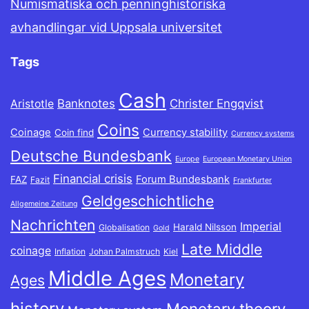
Numismatiska och penninghistoriska
avhandlingar vid Uppsala universitet
Tags
Cash
Banknotes
Christer Engqvist
Aristotle
Coins
Coinage
Currency stability
Coin find
Currency systems
Deutsche Bundesbank
Europe
European Monetary Union
Financial crisis
Forum Bundesbank
FAZ
Fazit
Frankfurter
Geldgeschichtliche
Allgemeine Zeitung
Nachrichten
Imperial
Harald Nilsson
Globalisation
Gold
Late Middle
coinage
Inflation
Johan Palmstruch
Kiel
Middle Ages
Monetary
Ages
history
Monetary theory