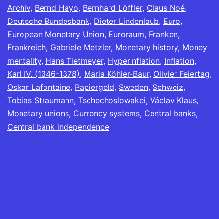
Archiv
,
Bernd Hayo
,
Bernhard Löffler
,
Claus Noé
,
Deutsche Bundesbank
,
Dieter Lindenlaub
,
Euro
,
European Monetary Union
,
Euroraum
,
Franken
,
Frankreich
,
Gabriele Metzler
,
Monetary history
,
Money
mentality
,
Hans Tietmeyer
,
Hyperinflation
,
Inflation
,
Karl IV. (1346-1378)
,
Maria Köhler-Baur
,
Olivier Feiertag
,
Oskar Lafontaine
,
Papiergeld
,
Sweden
,
Schweiz
,
Tobias Straumann
,
Tschechoslowakei
,
Václav Klaus
,
Monetary unions
,
Currency systems
,
Central banks
,
Central bank independence