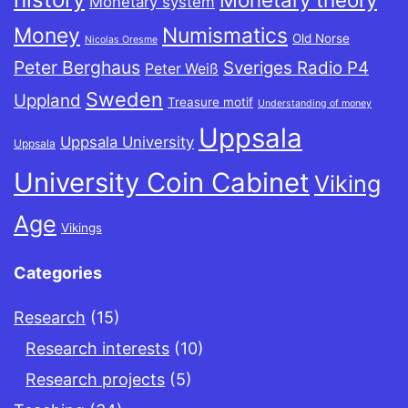
Monetary system
Money
Numismatics
Old Norse
Nicolas Oresme
Peter Berghaus
Sveriges Radio P4
Peter Weiß
Sweden
Uppland
Treasure motif
Understanding of money
Uppsala
Uppsala University
Uppsala
University Coin Cabinet
Viking
Age
Vikings
Categories
Research
(15)
Research interests
(10)
Research projects
(5)