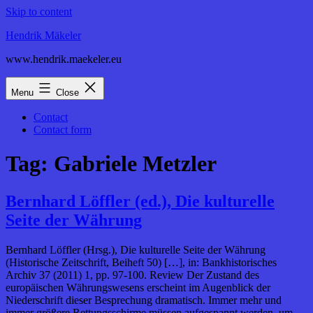
Skip to content
Hendrik Mäkeler
www.hendrik.maekeler.eu
Menu
Close
Contact
Contact form
Tag:
Gabriele Metzler
Bernhard Löffler (ed.), Die kulturelle
Seite der Währung
Bernhard Löffler (Hrsg.), Die kulturelle Seite der Währung
(Historische Zeitschrift, Beiheft 50) […], in: Bankhistorisches
Archiv 37 (2011) 1, pp. 97-100. Review Der Zustand des
europäischen Währungswesens erscheint im Augenblick der
Niederschrift dieser Besprechung dramatisch. Immer mehr und
immer größere Rettungsschirme müssen aufgespannt werden, um