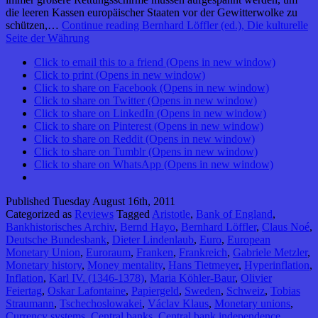
die leeren Kassen europäischer Staaten vor der Gewitterwolke zu
schützen,…
Continue reading
Bernhard Löffler (ed.), Die kulturelle
Seite der Währung
Click to email this to a friend (Opens in new window)
Click to print (Opens in new window)
Click to share on Facebook (Opens in new window)
Click to share on Twitter (Opens in new window)
Click to share on LinkedIn (Opens in new window)
Click to share on Pinterest (Opens in new window)
Click to share on Reddit (Opens in new window)
Click to share on Tumblr (Opens in new window)
Click to share on WhatsApp (Opens in new window)
Published
Tuesday August 16th, 2011
Categorized as
Reviews
Tagged
Aristotle
,
Bank of England
,
Bankhistorisches Archiv
,
Bernd Hayo
,
Bernhard Löffler
,
Claus Noé
,
Deutsche Bundesbank
,
Dieter Lindenlaub
,
Euro
,
European
Monetary Union
,
Euroraum
,
Franken
,
Frankreich
,
Gabriele Metzler
,
Monetary history
,
Money mentality
,
Hans Tietmeyer
,
Hyperinflation
,
Inflation
,
Karl IV. (1346-1378)
,
Maria Köhler-Baur
,
Olivier
Feiertag
,
Oskar Lafontaine
,
Papiergeld
,
Sweden
,
Schweiz
,
Tobias
Straumann
,
Tschechoslowakei
,
Václav Klaus
,
Monetary unions
,
Currency systems
,
Central banks
,
Central bank independence