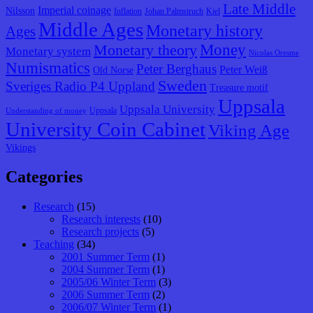
Late Middle
Imperial coinage
Nilsson
Inflation
Johan Palmstruch
Kiel
Middle Ages
Monetary history
Ages
Monetary theory
Money
Monetary system
Nicolas Oresme
Numismatics
Peter Berghaus
Peter Weiß
Old Norse
Sweden
Sveriges Radio P4 Uppland
Treasure motif
Uppsala
Uppsala University
Uppsala
Understanding of money
University Coin Cabinet
Viking Age
Vikings
Categories
Research
(15)
Research interests
(10)
Research projects
(5)
Teaching
(34)
2001 Summer Term
(1)
2004 Summer Term
(1)
2005/06 Winter Term
(3)
2006 Summer Term
(2)
2006/07 Winter Term
(1)