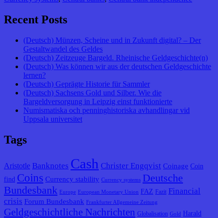
Recent Posts
(Deutsch) Münzen, Scheine und in Zukunft digital? – Der
Gestaltwandel des Geldes
(Deutsch) Zeitzeuge Bargeld. Rheinische Geldgeschichte(n)
(Deutsch) Was können wir aus der deutschen Geldgeschichte
lernen?
(Deutsch) Geprägte Historie für Sammler
(Deutsch) Sachsens Gold und Silber. Wie die
Bargeldversorgung in Leipzig einst funktionierte
Numismatiska och penninghistoriska avhandlingar vid
Uppsala universitet
Tags
Cash
Banknotes
Christer Engqvist
Aristotle
Coinage
Coin
Coins
Deutsche
Currency stability
find
Currency systems
Bundesbank
Financial
FAZ
Fazit
Europe
European Monetary Union
crisis
Forum Bundesbank
Frankfurter Allgemeine Zeitung
Geldgeschichtliche Nachrichten
Harald
Globalisation
Gold