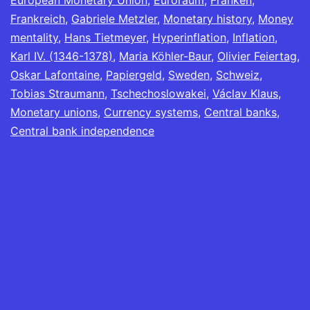
European Monetary Union
,
Euroraum
,
Franken
,
Frankreich
,
Gabriele Metzler
,
Monetary history
,
Money
mentality
,
Hans Tietmeyer
,
Hyperinflation
,
Inflation
,
Karl IV. (1346-1378)
,
Maria Köhler-Baur
,
Olivier Feiertag
,
Oskar Lafontaine
,
Papiergeld
,
Sweden
,
Schweiz
,
Tobias Straumann
,
Tschechoslowakei
,
Václav Klaus
,
Monetary unions
,
Currency systems
,
Central banks
,
Central bank independence