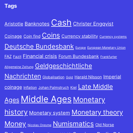
Tags
Cash
Banknotes
Christer Engqvist
Aristotle
Coins
Coinage
Currency stability
Coin find
Currency systems
Deutsche Bundesbank
Europe
European Monetary Union
Financial crisis
Forum Bundesbank
FAZ
Fazit
Frankfurter
Geldgeschichtliche
Allgemeine Zeitung
Nachrichten
Imperial
Harald Nilsson
Globalisation
Gold
Late Middle
coinage
Inflation
Johan Palmstruch
Kiel
Middle Ages
Monetary
Ages
history
Monetary theory
Monetary system
Money
Numismatics
Old Norse
Nicolas Oresme