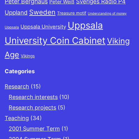
Peter Berghaus
Sveriges Radio P4
Peter Weiß
Sweden
Uppland
Treasure motif
Understanding of money
Uppsala
Uppsala University
Uppsala
University Coin Cabinet
Viking
Age
Vikings
Categories
Research
(15)
Research interests
(10)
Research projects
(5)
Teaching
(34)
2001 Summer Term
(1)