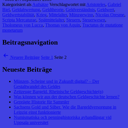
Kategorisiert als
Aufsätze
Verschlagwortet mit
Aristoteles
,
Gabriel
Biel
,
Geldabwertung
,
Geldtheorie
,
Geldverständnis
,
Geldwert
,
Geldwertstabilität
,
Krieg
,
Mittelalter
,
Münzgewinn
,
Nicolas Oresme
,
Scripta Mercaturae
,
Spätmittelalter
,
Steuern
,
Steuerwesen
,
Tholomeus von Lucca
,
Thomas von Aquin
,
Tractatus de mutatione
monetarum
Beitragsnavigation
Neuere
Beiträge
Seite 1
Seite 2
Neueste Beiträge
Münzen, Scheine und in Zukunft digital? – Der
Gestaltwandel des Geldes
Zeitzeuge Bargeld. Rheinische Geldgeschichte(n)
Was können wir aus der deutschen Geldgeschichte lernen?
Geprägte Historie für Sammler
Sachsens Gold und Silber. Wie die Bargeldversorgung in
Leipzig einst funktionierte
Numismatiska och penninghistoriska avhandlingar vid
Uppsala universitet