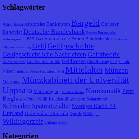
Schlagwörter
Bargeld
Banknoten
Christer
Aristoteles
Altnordisch
Deutsche Bundesbank
Engqvist
Europa
Europäische
Finanzkrise
Forum Bundesbank
FAZ
Fazit
Währungsunion
Frankfurter
Geldgeschichte
Geld
Allgemeine Zeitung
Geldtheorie
Geldgeschichtliche Nachrichten
Geldwesen
Geldwertstabilität
Harald
Globalisierung
Geldverständnis
Gold
Mittelalter
Münzen
Nilsson
Inflation
Johan Palmstruch
Kiel
Münzkabinett der Universität
Münzfund
Uppsala
Numismatik
Peter
Münzprägung
Nicolas Oresme
Berghaus
Peter Weiß
Reichsmünzwesen
Schatzmotiv
Schweden
Spätmittelalter
Sveriges Radio P4
Uppland
Universität Uppsala
Wikinger
Uppsala
Wikingerzeit
Währungswesen
Kategorien