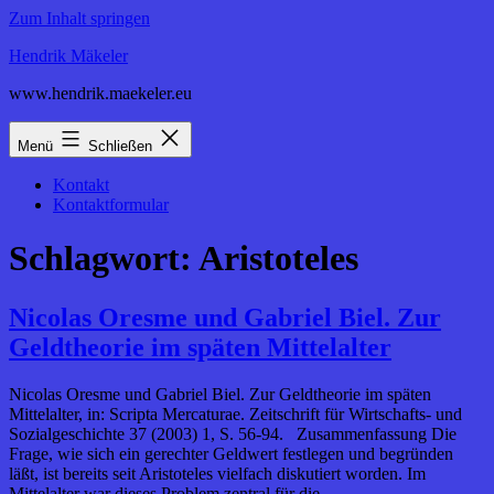
Zum Inhalt springen
Hendrik Mäkeler
www.hendrik.maekeler.eu
Menü
Schließen
Kontakt
Kontaktformular
Schlagwort:
Aristoteles
Nicolas Oresme und Gabriel Biel. Zur
Geldtheorie im späten Mittelalter
Nicolas Oresme und Gabriel Biel. Zur Geldtheorie im späten
Mittelalter, in: Scripta Mercaturae. Zeitschrift für Wirtschafts- und
Sozialgeschichte 37 (2003) 1, S. 56-94. Zusammenfassung Die
Frage, wie sich ein gerechter Geldwert festlegen und begründen
läßt, ist bereits seit Aristoteles vielfach diskutiert worden. Im
Mittelalter war dieses Problem zentral für die