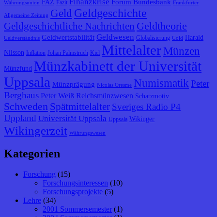
Finanzkrise
Forum Bundesbank
FAZ
Fazit
Währungsunion
Frankfurter
Geldgeschichte
Geld
Allgemeine Zeitung
Geldtheorie
Geldgeschichtliche Nachrichten
Geldwesen
Geldwertstabilität
Harald
Globalisierung
Geldverständnis
Gold
Mittelalter
Münzen
Nilsson
Inflation
Johan Palmstruch
Kiel
Münzkabinett der Universität
Münzfund
Uppsala
Numismatik
Peter
Münzprägung
Nicolas Oresme
Berghaus
Peter Weiß
Reichsmünzwesen
Schatzmotiv
Schweden
Spätmittelalter
Sveriges Radio P4
Uppland
Universität Uppsala
Wikinger
Uppsala
Wikingerzeit
Währungswesen
Kategorien
Forschung
(15)
Forschungsinteressen
(10)
Forschungsprojekte
(5)
Lehre
(34)
2001 Sommersemester
(1)