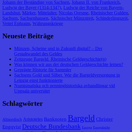
Johann der Beständige von Sachsen
,
Johann II. von Frankreich
,
Ludwig der Bayer (1314-1347)
,
Ludwig der Reiche von Bayern-
Landshut
,
Märker
,
Mittelalter
,
Nicolas Oresme
,
Rheinischer Gulden
,
Sachsen
,
Sachsenhausen
,
Sächsischer Münzstreit
,
Schinderlingszeit
,
Veitel Ephraim
,
Währungskriege
Neueste Beiträge
Münzen, Scheine und in Zukunft digital? – Der
Gestaltwandel des Geldes
Zeitzeuge Bargeld. Rheinische Geldgeschichte(n)
Was können wir aus der deutschen Geldgeschichte lernen?
Geprägte Historie für Sammler
Sachsens Gold und Silber. Wie die Bargeldversorgung in
Leipzig einst funktionierte
Numismatiska och penninghistoriska avhandlingar vid
Uppsala universitet
Schlagwörter
Bargeld
Banknoten
Christer
Aristoteles
Altnordisch
Deutsche Bundesbank
Engqvist
Europa
Europäische