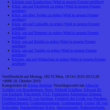
Klicken zum Ausdrucken (Wird in neuem Fenster geöffnet)
Klick, um auf Facebook zu teilen (Wird in neuem Fenster
geöffnet)
Klick, um über Twitter zu teilen (Wird in neuem Fenster
geöffnet)
Klick, um auf LinkedIn zu teilen (Wird in neuem Fenster
geöffnet)
Klick, um auf Pinterest zu teilen (Wird in neuem Fenster
geöffnet)
Klick, um auf Reddit zu teilen (Wird in neuem Fenster
geöffnet)
Klick, um auf Tumblr zu teilen (Wird in neuem Fenster
geöffnet)
Klicken, um auf WhatsApp zu teilen (Wird in neuem Fenster
geöffnet)
Veröffentlicht am
Montag, 18UTCMon, 18 Oct 2010 20:53:28
+0000 18. Oktober 2010
Kategorisiert als
Kleine Beiträge
Verschlagwortet mit
Albrecht
Achilles von Brandenburg
,
Bern
,
Diebold Schilling
,
Edward III.
von England
,
Falschgeld
,
FAZ
,
Frankfurter Allgemeine Zeitung
,
Friedrich August II. von Sachsen
,
Friedrich der Große von Preußen
,
Geldfälschungen
,
Goldmünzprägung
,
Goldstandard
,
Gustav III. von
Schweden
,
Hundertjähriger Krieg
,
Internationaler Währungsfonds
,