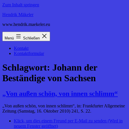
Zum Inhalt springen
Hendrik Mäkeler
www.hendrik.maekeler.eu
Menü
Schließen
Kontakt
Kontaktformular
Schlagwort:
Johann der
Beständige von Sachsen
„Von außen schön, von innen schlimm“
„Von außen schön, von innen schlimm“, in: Frankfurter Allgemeine
Zeitung (Samstag, 16. Oktober 2010) 241, S. 22.
Klick, um dies einem Freund per E-Mail zu senden (Wird in
neuem Fenster geöffnet)