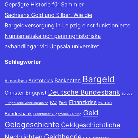
Geprägte Historie für Sammler
Sachsens Gold und Silber. Wie die
Bargeldversorgung in Leipzig einst funktionierte
Numismatiska och penninghistoriska
avhandlingar vid Uppsala universitet
Schlagwörter
Bargeld
Banknoten
Aristoteles
Altnordisch
Deutsche Bundesbank
Christer Engqvist
Europa
Finanzkrise
Forum
FAZ
Fazit
Europäische Währungsunion
Geld
Bundesbank
Frankfurter Allgemeine Zeitung
Geldgeschichte
Geldgeschichtliche
Geldtheorie
Nachrichten