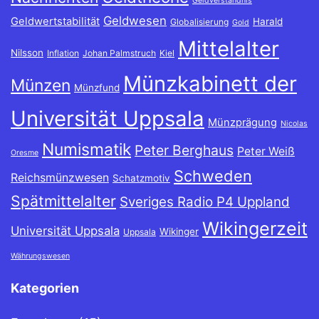
Geldverständnis
Geldwesen
Geldwertstabilität
Harald
Globalisierung
Gold
Mittelalter
Nilsson
Inflation
Johan Palmstruch
Kiel
Münzkabinett der
Münzen
Münzfund
Universität Uppsala
Münzprägung
Nicolas
Numismatik
Peter Berghaus
Peter Weiß
Oresme
Schweden
Reichsmünzwesen
Schatzmotiv
Spätmittelalter
Sveriges Radio P4 Uppland
Wikingerzeit
Universität Uppsala
Wikinger
Uppsala
Währungswesen
Kategorien