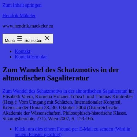
Zum Inhalt springen
Hendrik Mäkeler
www.hendrik.maekeler.eu
Menü
Schließen
Kontakt
Kontaktformular
Zum Wandel des Schatzmotivs in der
altnordischen Sagaliteratur
Zum Wandel des Schatzmotivs in der altnordischen Sagaliteratur
, in:
Elisabeth Vavra, Kornelia Holzner-Tobisch und Thomas Kühtreiber
(Hrsg.): Vom Umgang mit Schätzen. Internationaler Kongreß,
Krems an der Donau 28.-30. Oktober 2004 (Österreichische
Akademie der Wissenschaften. Philosophisch-historische Klasse.
Sitzungsberichte, 771), Wien 2007, S. 153-166.
Klick, um dies einem Freund per E-Mail zu senden (Wird in
neuem Fenster geöffnet)