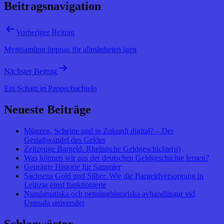
Beitragsnavigation
Vorheriger Beitrag
Myntsamling öppnas för allmänheten igen
Nächster Beitrag
Ein Schatz in Pappschachteln
Neueste Beiträge
Münzen, Scheine und in Zukunft digital? – Der
Gestaltwandel des Geldes
Zeitzeuge Bargeld. Rheinische Geldgeschichte(n)
Was können wir aus der deutschen Geldgeschichte lernen?
Geprägte Historie für Sammler
Sachsens Gold und Silber. Wie die Bargeldversorgung in
Leipzig einst funktionierte
Numismatiska och penninghistoriska avhandlingar vid
Uppsala universitet
Schlagwörter