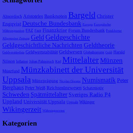
Bargeld
Banknoten
Christer
Aristoteles
Altnordisch
Deutsche Bundesbank
Engqvist
Europa
Europäische
Finanzkrise
Forum Bundesbank
FAZ
Fazit
Währungsunion
Frankfurter
Geldgeschichte
Geld
Allgemeine Zeitung
Geldtheorie
Geldgeschichtliche Nachrichten
Geldwesen
Geldwertstabilität
Harald
Globalisierung
Geldverständnis
Gold
Mittelalter
Münzen
Nilsson
Inflation
Johan Palmstruch
Kiel
Münzkabinett der Universität
Münzfund
Uppsala
Numismatik
Peter
Münzprägung
Nicolas Oresme
Berghaus
Peter Weiß
Reichsmünzwesen
Schatzmotiv
Schweden
Spätmittelalter
Sveriges Radio P4
Uppland
Universität Uppsala
Wikinger
Uppsala
Wikingerzeit
Währungswesen
Kategorien