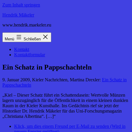
Zum Inhalt springen
Hendrik Mäkeler
www.hendrik.maekeler.eu
Menü
Schließen
Kontakt
Kontaktformular
Ein Schatz in Pappschachteln
9. Januar 2009, Kieler Nachrichten, Martina Drexler:
Ein Schatz in
Pappschachteln
„
Kiel – Dieser Schatz führt ein Schattendasein: Wertvolle Münzen
lagern unzugänglich für die Öffentlichkeit in einem kleinen dunklen
Raum in der Kieler Kunsthalle. Ins Gedächtnis rief sie jetzt der
Historiker Dr. Hendrik Mäkeler für das Uni-Forschungsmagazin
„Christiana Albertina“. […]“
Klick, um dies einem Freund per E-Mail zu senden (Wird in
neuem Fenster geöffnet)