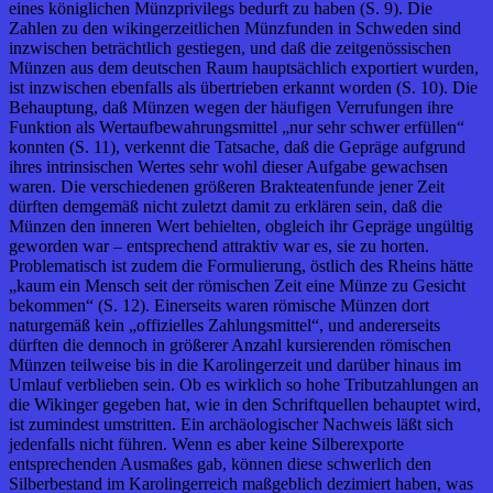
eines königlichen Münzprivilegs bedurft zu haben (S. 9). Die
Zahlen zu den wikingerzeitlichen Münzfunden in Schweden sind
inzwischen beträchtlich gestiegen, und daß die zeitgenössischen
Münzen aus dem deutschen Raum hauptsächlich exportiert wurden,
ist inzwischen ebenfalls als übertrieben erkannt worden (S. 10). Die
Behauptung, daß Münzen wegen der häufigen Verrufungen ihre
Funktion als Wertaufbewahrungsmittel „nur sehr schwer erfüllen“
konnten (S. 11), verkennt die Tatsache, daß die Gepräge aufgrund
ihres intrinsischen Wertes sehr wohl dieser Aufgabe gewachsen
waren. Die verschiedenen größeren Brakteatenfunde jener Zeit
dürften demgemäß nicht zuletzt damit zu erklären sein, daß die
Münzen den inneren Wert behielten, obgleich ihr Gepräge ungültig
geworden war – entsprechend attraktiv war es, sie zu horten.
Problematisch ist zudem die Formulierung, östlich des Rheins hätte
„kaum ein Mensch seit der römischen Zeit eine Münze zu Gesicht
bekommen“ (S. 12). Einerseits waren römische Münzen dort
naturgemäß kein „offizielles Zahlungsmittel“, und andererseits
dürften die dennoch in größerer Anzahl kursierenden römischen
Münzen teilweise bis in die Karolingerzeit und darüber hinaus im
Umlauf verblieben sein. Ob es wirklich so hohe Tributzahlungen an
die Wikinger gegeben hat, wie in den Schriftquellen behauptet wird,
ist zumindest umstritten. Ein archäologischer Nachweis läßt sich
jedenfalls nicht führen. Wenn es aber keine Silberexporte
entsprechenden Ausmaßes gab, können diese schwerlich den
Silberbestand im Karolingerreich maßgeblich dezimiert haben, was