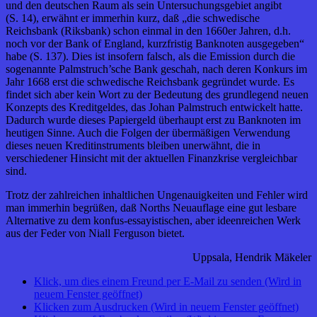
und den deutschen Raum als sein Untersuchungsgebiet angibt
(S. 14), erwähnt er immerhin kurz, daß „die schwedische
Reichsbank (Riksbank) schon einmal in den 1660er Jahren, d.h.
noch vor der Bank of England, kurzfristig Banknoten ausgegeben“
habe (S. 137). Dies ist insofern falsch, als die Emission durch die
sogenannte Palmstruch’sche Bank geschah, nach deren Konkurs im
Jahr 1668 erst die schwedische Reichsbank gegründet wurde. Es
findet sich aber kein Wort zu der Bedeutung des grundlegend neuen
Konzepts des Kreditgeldes, das Johan Palmstruch entwickelt hatte.
Dadurch wurde dieses Papiergeld überhaupt erst zu Banknoten im
heutigen Sinne. Auch die Folgen der übermäßigen Verwendung
dieses neuen Kreditinstruments bleiben unerwähnt, die in
verschiedener Hinsicht mit der aktuellen Finanzkrise vergleichbar
sind.
Trotz der zahlreichen inhaltlichen Ungenauigkeiten und Fehler wird
man immerhin begrüßen, daß Norths Neuauflage eine gut lesbare
Alternative zu dem konfus-essayistischen, aber ideenreichen Werk
aus der Feder von Niall Ferguson bietet.
Uppsala, Hendrik Mäkeler
Klick, um dies einem Freund per E-Mail zu senden (Wird in
neuem Fenster geöffnet)
Klicken zum Ausdrucken (Wird in neuem Fenster geöffnet)