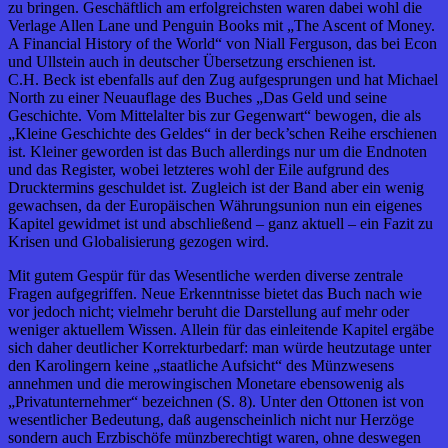
zu bringen. Geschäftlich am erfolgreichsten waren dabei wohl die
Verlage Allen Lane und Penguin Books mit „The Ascent of Money.
A Financial History of the World“ von Niall Ferguson, das bei Econ
und Ullstein auch in deutscher Übersetzung erschienen ist.
C.H. Beck ist ebenfalls auf den Zug aufgesprungen und hat Michael
North zu einer Neuauflage des Buches „Das Geld und seine
Geschichte. Vom Mittelalter bis zur Gegenwart“ bewogen, die als
„Kleine Geschichte des Geldes“ in der beck’schen Reihe erschienen
ist. Kleiner geworden ist das Buch allerdings nur um die Endnoten
und das Register, wobei letzteres wohl der Eile aufgrund des
Drucktermins geschuldet ist. Zugleich ist der Band aber ein wenig
gewachsen, da der Europäischen Währungsunion nun ein eigenes
Kapitel gewidmet ist und abschließend – ganz aktuell – ein Fazit zu
Krisen und Globalisierung gezogen wird.
Mit gutem Gespür für das Wesentliche werden diverse zentrale
Fragen aufgegriffen. Neue Erkenntnisse bietet das Buch nach wie
vor jedoch nicht; vielmehr beruht die Darstellung auf mehr oder
weniger aktuellem Wissen. Allein für das einleitende Kapitel ergäbe
sich daher deutlicher Korrekturbedarf: man würde heutzutage unter
den Karolingern keine „staatliche Aufsicht“ des Münzwesens
annehmen und die merowingischen Monetare ebensowenig als
„Privatunternehmer“ bezeichnen (S. 8). Unter den Ottonen ist von
wesentlicher Bedeutung, daß augenscheinlich nicht nur Herzöge
sondern auch Erzbischöfe münzberechtigt waren, ohne deswegen