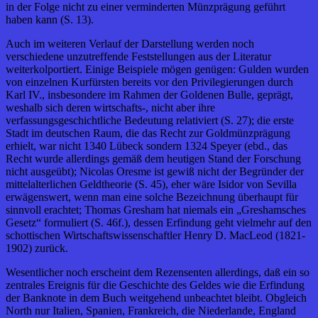
in der Folge nicht zu einer verminderten Münzprägung geführt
haben kann (S. 13).
Auch im weiteren Verlauf der Darstellung werden noch
verschiedene unzutreffende Feststellungen aus der Literatur
weiterkolportiert. Einige Beispiele mögen genügen: Gulden wurden
von einzelnen Kurfürsten bereits vor den Privilegierungen durch
Karl IV., insbesondere im Rahmen der Goldenen Bulle, geprägt,
weshalb sich deren wirtschafts-, nicht aber ihre
verfassungsgeschichtliche Bedeutung relativiert (S. 27); die erste
Stadt im deutschen Raum, die das Recht zur Goldmünzprägung
erhielt, war nicht 1340 Lübeck sondern 1324 Speyer (ebd., das
Recht wurde allerdings gemäß dem heutigen Stand der Forschung
nicht ausgeübt); Nicolas Oresme ist gewiß nicht der Begründer der
mittelalterlichen Geldtheorie (S. 45), eher wäre Isidor von Sevilla
erwägenswert, wenn man eine solche Bezeichnung überhaupt für
sinnvoll erachtet; Thomas Gresham hat niemals ein „Greshamsches
Gesetz“ formuliert (S. 46f.), dessen Erfindung geht vielmehr auf den
schottischen Wirtschaftswissenschaftler Henry D. MacLeod (1821-
1902) zurück.
Wesentlicher noch erscheint dem Rezensenten allerdings, daß ein so
zentrales Ereignis für die Geschichte des Geldes wie die Erfindung
der Banknote in dem Buch weitgehend unbeachtet bleibt. Obgleich
North nur Italien, Spanien, Frankreich, die Niederlande, England