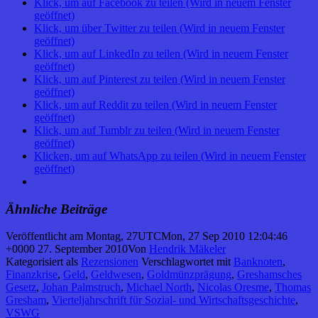
Klick, um auf Facebook zu teilen (Wird in neuem Fenster
geöffnet)
Klick, um über Twitter zu teilen (Wird in neuem Fenster
geöffnet)
Klick, um auf LinkedIn zu teilen (Wird in neuem Fenster
geöffnet)
Klick, um auf Pinterest zu teilen (Wird in neuem Fenster
geöffnet)
Klick, um auf Reddit zu teilen (Wird in neuem Fenster
geöffnet)
Klick, um auf Tumblr zu teilen (Wird in neuem Fenster
geöffnet)
Klicken, um auf WhatsApp zu teilen (Wird in neuem Fenster
geöffnet)
Ähnliche Beiträge
Veröffentlicht am
Montag, 27UTCMon, 27 Sep 2010 12:04:46
+0000 27. September 2010
Von
Hendrik Mäkeler
Kategorisiert als
Rezensionen
Verschlagwortet mit
Banknoten
,
Finanzkrise
,
Geld
,
Geldwesen
,
Goldmünzprägung
,
Greshamsches
Gesetz
,
Johan Palmstruch
,
Michael North
,
Nicolas Oresme
,
Thomas
Gresham
,
Vierteljahrschrift für Sozial- und Wirtschaftsgeschichte
,
VSWG