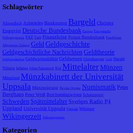
Schlagwörter
Bargeld
Banknoten
Christer
Aristoteles
Altnordisch
Deutsche Bundesbank
Engqvist
Europa
Europäische
Finanzkrise
Forum Bundesbank
FAZ
Fazit
Währungsunion
Frankfurter
Geldgeschichte
Geld
Allgemeine Zeitung
Geldtheorie
Geldgeschichtliche Nachrichten
Geldwesen
Geldwertstabilität
Harald
Globalisierung
Geldverständnis
Gold
Mittelalter
Münzen
Nilsson
Inflation
Johan Palmstruch
Kiel
Münzkabinett der Universität
Münzfund
Uppsala
Numismatik
Peter
Münzprägung
Nicolas Oresme
Berghaus
Peter Weiß
Reichsmünzwesen
Schatzmotiv
Schweden
Spätmittelalter
Sveriges Radio P4
Uppland
Universität Uppsala
Wikinger
Uppsala
Wikingerzeit
Währungswesen
Kategorien