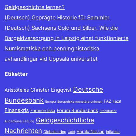
Geldgeschichte lernen?
(Deutsch) Geprägte Historie für Sammler
(Deutsch) Sachsens Gold und Silber. Wie die
Bargeldversorgung in Leipzig einst funktionierte
Numismatiska och penninghistoriska
avhandlingar vid Uppsala universitet
Etiketter
Deutsche
Christer Engqvist
Aristoteles
Bundesbank
FAZ
Fazit
Europa
Europeiska monetära unionen
Finanskris
Forum Bundesbank
Fornnordiska
Frankfurter
Geldgeschichtliche
Allgemeine Zeitung
Nachrichten
Harald Nilsson
Globalisering
Inflation
Gold