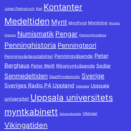
Kontanter
Johan Palmstruch
Kiel
Medeltiden
Mynt
Myntning
Myntfynd
Nicolas
Numismatik
Pengar
Oresme
Penningförståelse
Penninghistoria
Penningteori
Peter
Penningväsende
Penningvärdesstabilitet
Berghaus
Sedlar
Peter Weiß
Riksmyntväsende
Sverige
Senmedeltiden
Skattfyndsmotiv
Sveriges Radio P4 Uppland
Uppsala
Uppsala
Uppsala universitets
universitet
myntkabinett
Vikingar
Valutaväsende
Vikingatiden