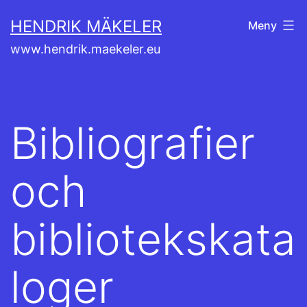
Hoppa
HENDRIK MÄKELER
Meny
till
www.hendrik.maekeler.eu
innehåll
Bibliografier
och
bibliotekskata
loger