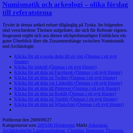
Numismatik och arkeologi – olika förslag
till referatstema
Tyvärr är denna artikel enbart tillgänglig på Tyska. Im folgenden
sind verschiedene Themen aufgelistet, die sich für Referate eignen.
Insgesamt ergibt sich aus diesen stichprobenartigen Einblicken ein
guter Überblick über die Zusammenhänge zwischen Numismatik
und Archäologie.
Klicka för att e-posta detta till en vän (Öppnas i ett nytt
fönster)
Klicka för utskrift (Öppnas i ett nytt fönster)
Klicka för att dela på Facebook (Öppnas i ett nytt fönster)
Klicka för att dela på Twitter (Öppnas i ett nytt fönster)
Klicka för att dela via LinkedIn (Öppnas i ett nytt fönster)
Klicka för att dela till Pinterest (Öppnas i ett nytt fönster)
Klicka för att dela på Reddit (Öppnas i ett nytt fönster)
Klicka för att dela på Tumblr (Öppnas i ett nytt fönster)
Klicka för att dela på WhatsApp (Öppnas i ett nytt fönster)
Publicerat den
2009/09/27
Kategoriserat som
2005/06 Hösttermin
Märkt
Arkeologi
,
Archäologische Landesaufnahme
,
Christian Jürgensen Thomsen
,