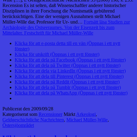
Recension Es ist selten, daß Wissenschaftler anderer historischer
Disziplinen in ihrer Forschung die Numismatik gebührend
berücksichtigen. Eine der wenigen Ausnahmen stellt Michael
Müller-Wille dar, Professor für Ur- und…
Fortsätt läsa
Studien zur
Archäologie des Ostseeraumes. Von der Eisenzeit bis zum
Mittelalter. Festschrift für Michael Müller-Wille
Klicka för att e-posta detta till en vän (Öppnas i ett nytt
fönster)
Klicka för utskrift (Öppnas i ett nytt fönster)
Klicka för att dela på Facebook (Öppnas i ett nytt fönster)
Klicka för att dela på Twitter (Öppnas i ett nytt fönster)
Klicka för att dela via LinkedIn (Öppnas i ett nytt fönster)
Klicka för att dela till Pinterest (Öppnas i ett nytt fönster)
Klicka för att dela på Reddit (Öppnas i ett nytt fönster)
Klicka för att dela på Tumblr (Öppnas i ett nytt fönster)
Klicka för att dela på WhatsApp (Öppnas i ett nytt fönster)
Publicerat den
2009/09/28
Kategoriserat som
Recensioner
Märkt
Arkeologi
,
Geldgeschichtliche Nachrichten
,
Michael Müller-Wille
,
Östersjöområdet