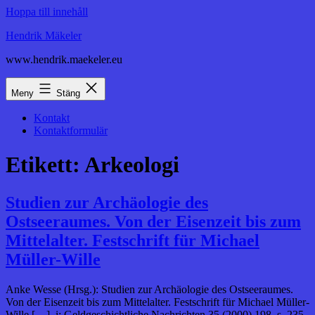
Hoppa till innehåll
Hendrik Mäkeler
www.hendrik.maekeler.eu
Meny
Stäng
Kontakt
Kontaktformulär
Etikett:
Arkeologi
Studien zur Archäologie des
Ostseeraumes. Von der Eisenzeit bis zum
Mittelalter. Festschrift für Michael
Müller-Wille
Anke Wesse (Hrsg.): Studien zur Archäologie des Ostseeraumes.
Von der Eisenzeit bis zum Mittelalter. Festschrift für Michael Müller-
Wille […], i: Geldgeschichtliche Nachrichten 35 (2000) 198, s. 235.