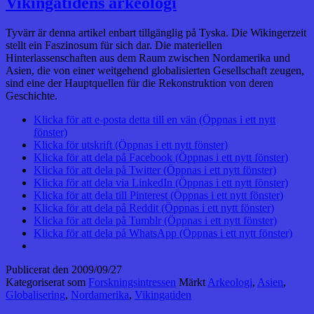
Vikingatidens arkeologi
Tyvärr är denna artikel enbart tillgänglig på Tyska. Die Wikingerzeit
stellt ein Faszinosum für sich dar. Die materiellen
Hinterlassenschaften aus dem Raum zwischen Nordamerika und
Asien, die von einer weitgehend globalisierten Gesellschaft zeugen,
sind eine der Hauptquellen für die Rekonstruktion von deren
Geschichte.
Klicka för att e-posta detta till en vän (Öppnas i ett nytt
fönster)
Klicka för utskrift (Öppnas i ett nytt fönster)
Klicka för att dela på Facebook (Öppnas i ett nytt fönster)
Klicka för att dela på Twitter (Öppnas i ett nytt fönster)
Klicka för att dela via LinkedIn (Öppnas i ett nytt fönster)
Klicka för att dela till Pinterest (Öppnas i ett nytt fönster)
Klicka för att dela på Reddit (Öppnas i ett nytt fönster)
Klicka för att dela på Tumblr (Öppnas i ett nytt fönster)
Klicka för att dela på WhatsApp (Öppnas i ett nytt fönster)
Publicerat den
2009/09/27
Kategoriserat som
Forskningsintressen
Märkt
Arkeologi
,
Asien
,
Globalisering
,
Nordamerika
,
Vikingatiden