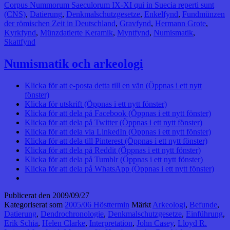
Corpus Nummorum Saeculorum IX-XI qui in Suecia reperti sunt
(CNS)
,
Datierung
,
Denkmalschutzgesetze
,
Enkelfynd
,
Fundmünzen
der römischen Zeit in Deutschland
,
Gravfynd
,
Hermann Grote
,
Kyrkfynd
,
Münzdatierte Keramik
,
Myntfynd
,
Numismatik
,
Skattfynd
Numismatik och arkeologi
Klicka för att e-posta detta till en vän (Öppnas i ett nytt
fönster)
Klicka för utskrift (Öppnas i ett nytt fönster)
Klicka för att dela på Facebook (Öppnas i ett nytt fönster)
Klicka för att dela på Twitter (Öppnas i ett nytt fönster)
Klicka för att dela via LinkedIn (Öppnas i ett nytt fönster)
Klicka för att dela till Pinterest (Öppnas i ett nytt fönster)
Klicka för att dela på Reddit (Öppnas i ett nytt fönster)
Klicka för att dela på Tumblr (Öppnas i ett nytt fönster)
Klicka för att dela på WhatsApp (Öppnas i ett nytt fönster)
Publicerat den
2009/09/27
Kategoriserat som
2005/06 Hösttermin
Märkt
Arkeologi
,
Befunde
,
Datierung
,
Dendrochronologie
,
Denkmalschutzgesetze
,
Einführung
,
Erik Schia
,
Helen Clarke
,
Interpretation
,
John Casey
,
Lloyd R.