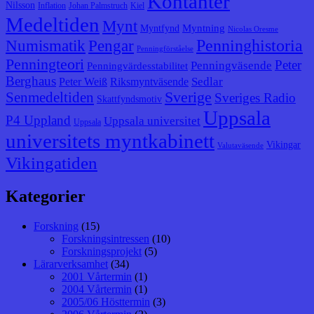
Kontanter
Nilsson
Inflation
Johan Palmstruch
Kiel
Medeltiden
Mynt
Myntning
Myntfynd
Nicolas Oresme
Penninghistoria
Numismatik
Pengar
Penningförståelse
Penningteori
Peter
Penningväsende
Penningvärdesstabilitet
Berghaus
Sedlar
Peter Weiß
Riksmyntväsende
Senmedeltiden
Sverige
Sveriges Radio
Skattfyndsmotiv
Uppsala
P4 Uppland
Uppsala universitet
Uppsala
universitets myntkabinett
Vikingar
Valutaväsende
Vikingatiden
Kategorier
Forskning
(15)
Forskningsintressen
(10)
Forskningsprojekt
(5)
Lärarverksamhet
(34)
2001 Vårtermin
(1)
2004 Vårtermin
(1)
2005/06 Hösttermin
(3)