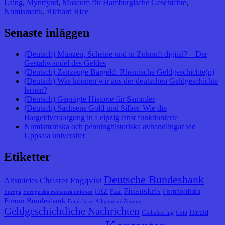
Laing
,
Myntfynd
,
Museum für Hamburgische Geschichte
,
Numismatik
,
Richard Rice
Senaste inläggen
(Deutsch) Münzen, Scheine und in Zukunft digital? – Der
Gestaltwandel des Geldes
(Deutsch) Zeitzeuge Bargeld. Rheinische Geldgeschichte(n)
(Deutsch) Was können wir aus der deutschen Geldgeschichte
lernen?
(Deutsch) Geprägte Historie für Sammler
(Deutsch) Sachsens Gold und Silber. Wie die
Bargeldversorgung in Leipzig einst funktionierte
Numismatiska och penninghistoriska avhandlingar vid
Uppsala universitet
Etiketter
Deutsche Bundesbank
Christer Engqvist
Aristoteles
Finanskris
FAZ
Fornnordiska
Fazit
Europa
Europeiska monetära unionen
Forum Bundesbank
Frankfurter Allgemeine Zeitung
Geldgeschichtliche Nachrichten
Harald
Globalisering
Gold