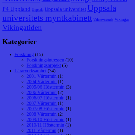
Uppsala
P4 Uppland
Uppsala universitet
Uppsala
universitets myntkabinett
Vikingar
Valutaväsende
Vikingatiden
Kategorier
Forskning
(15)
Forskningsintressen
(10)
Forskningsprojekt
(5)
Lärarverksamhet
(34)
2001 Vårtermin
(1)
2004 Vårtermin
(1)
2005/06 Hösttermin
(3)
2006 Vårtermin
(2)
2006/07 Hösttermin
(1)
2007 Vårtermin
(1)
2007/08 Hösttermin
(1)
2008 Vårtermin
(2)
2009/10 Hösttermin
(1)
2010/11 Hösttermin
(1)
2011 Vårtermin
(1)