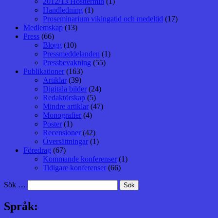
2012/13 Hösttermin
(1)
Handledning
(1)
Proseminarium vikingatid och medeltid
(17)
Medlemskap
(13)
Press
(66)
Blogg
(10)
Pressmeddelanden
(1)
Pressbevakning
(55)
Publikationer
(163)
Artiklar
(39)
Digitala bilder
(24)
Redaktörskap
(5)
Mindre artiklar
(47)
Monografier
(4)
Poster
(1)
Recensioner
(42)
Översättningar
(1)
Föredrag
(67)
Kommande konferenser
(1)
Tidigare konferenser
(66)
Sök …
Språk: