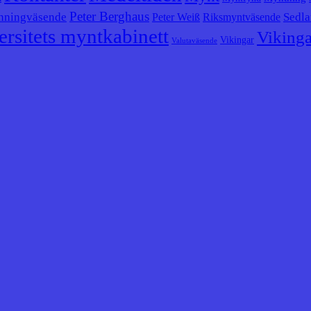
Peter Berghaus
nningväsende
Sedla
Peter Weiß
Riksmyntväsende
rsitets myntkabinett
Vikinga
Vikingar
Valutaväsende