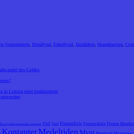
urg-Vorpommern
,
Depåfynd
,
Enkelfynd
,
Järnåldern
,
Skandinavien
,
Cent
altwandel des Geldes
ernen?
 in Leipzig einst funktionierte
universitet
Finanskris
Forum Bunde
FAZ
Fornnordiska
Fazit
Europeiska monetära unionen
Kontanter
Medeltiden
Mynt
Myntning
Myntfynd
l