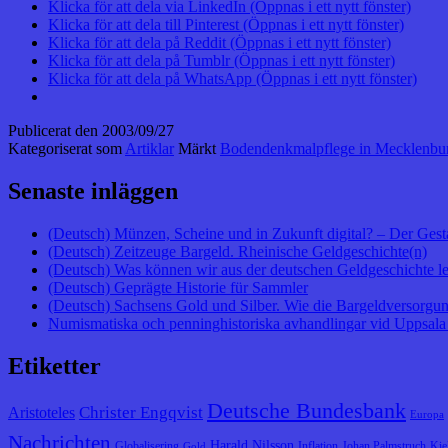
Klicka för att dela via LinkedIn (Öppnas i ett nytt fönster)
Klicka för att dela till Pinterest (Öppnas i ett nytt fönster)
Klicka för att dela på Reddit (Öppnas i ett nytt fönster)
Klicka för att dela på Tumblr (Öppnas i ett nytt fönster)
Klicka för att dela på WhatsApp (Öppnas i ett nytt fönster)
Publicerat den
2003/09/27
Kategoriserat som
Artiklar
Märkt
Bodendenkmalpflege in Mecklenb
Senaste inläggen
(Deutsch) Münzen, Scheine und in Zukunft digital? – Der Gest
(Deutsch) Zeitzeuge Bargeld. Rheinische Geldgeschichte(n)
(Deutsch) Was können wir aus der deutschen Geldgeschichte l
(Deutsch) Geprägte Historie für Sammler
(Deutsch) Sachsens Gold und Silber. Wie die Bargeldversorgung
Numismatiska och penninghistoriska avhandlingar vid Uppsala 
Etiketter
Deutsche Bundesbank
Christer Engqvist
Aristoteles
Europa
Nachrichten
Harald Nilsson
Globalisering
Inflation
Johan Palmstruch
Kie
Gold