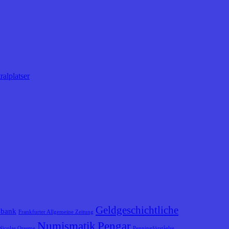
ralplatser
Geldgeschichtliche
sbank
Frankfurter Allgemeine Zeitung
Numismatik
Pengar
Nicolas Oresme
Penningförståelse