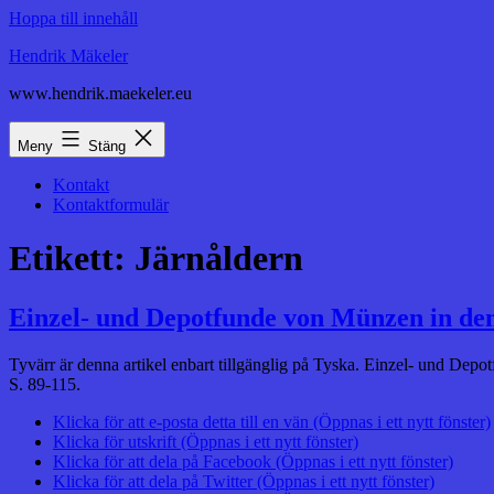
Hoppa till innehåll
Hendrik Mäkeler
www.hendrik.maekeler.eu
Meny
Stäng
Kontakt
Kontaktformulär
Etikett:
Järnåldern
Einzel- und Depotfunde von Münzen in den
Tyvärr är denna artikel enbart tillgänglig på Tyska. Einzel- und D
S. 89-115.
Klicka för att e-posta detta till en vän (Öppnas i ett nytt fönster)
Klicka för utskrift (Öppnas i ett nytt fönster)
Klicka för att dela på Facebook (Öppnas i ett nytt fönster)
Klicka för att dela på Twitter (Öppnas i ett nytt fönster)