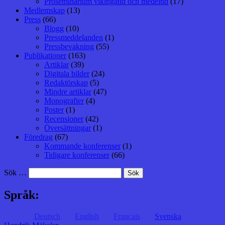
Proseminarium vikingatid och medeltid
(17)
Medlemskap
(13)
Press
(66)
Blogg
(10)
Pressmeddelanden
(1)
Pressbevakning
(55)
Publikationer
(163)
Artiklar
(39)
Digitala bilder
(24)
Redaktörskap
(5)
Mindre artiklar
(47)
Monografier
(4)
Poster
(1)
Recensioner
(42)
Översättningar
(1)
Föredrag
(67)
Kommande konferenser
(1)
Tidigare konferenser
(66)
Sök …
Språk:
Deutsch
English
Français
Svenska