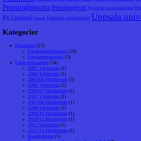
Penninghistoria
Penningteori
Pe
Penningvärdesstabilitet
Uppsala unive
P4 Uppland
Uppsala universitet
Uppsala
Kategorier
Forskning
(15)
Forskningsintressen
(10)
Forskningsprojekt
(5)
Lärarverksamhet
(34)
2001 Vårtermin
(1)
2004 Vårtermin
(1)
2005/06 Hösttermin
(3)
2006 Vårtermin
(2)
2006/07 Hösttermin
(1)
2007 Vårtermin
(1)
2007/08 Hösttermin
(1)
2008 Vårtermin
(2)
2009/10 Hösttermin
(1)
2010/11 Hösttermin
(1)
2011 Vårtermin
(1)
2012/13 Hösttermin
(1)
Handledning
(1)