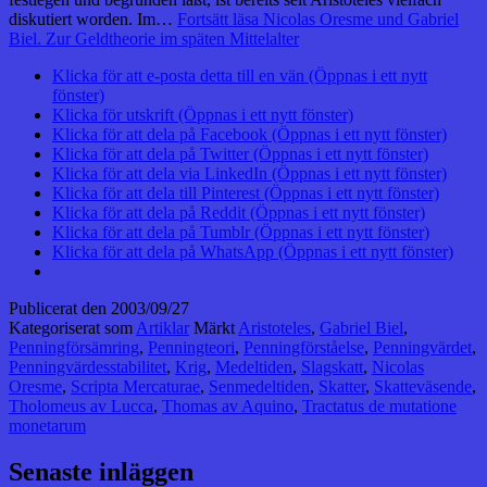
diskutiert worden. Im…
Fortsätt läsa
Nicolas Oresme und Gabriel
Biel. Zur Geldtheorie im späten Mittelalter
Klicka för att e-posta detta till en vän (Öppnas i ett nytt
fönster)
Klicka för utskrift (Öppnas i ett nytt fönster)
Klicka för att dela på Facebook (Öppnas i ett nytt fönster)
Klicka för att dela på Twitter (Öppnas i ett nytt fönster)
Klicka för att dela via LinkedIn (Öppnas i ett nytt fönster)
Klicka för att dela till Pinterest (Öppnas i ett nytt fönster)
Klicka för att dela på Reddit (Öppnas i ett nytt fönster)
Klicka för att dela på Tumblr (Öppnas i ett nytt fönster)
Klicka för att dela på WhatsApp (Öppnas i ett nytt fönster)
Publicerat den
2003/09/27
Kategoriserat som
Artiklar
Märkt
Aristoteles
,
Gabriel Biel
,
Penningförsämring
,
Penningteori
,
Penningförståelse
,
Penningvärdet
,
Penningvärdesstabilitet
,
Krig
,
Medeltiden
,
Slagskatt
,
Nicolas
Oresme
,
Scripta Mercaturae
,
Senmedeltiden
,
Skatter
,
Skatteväsende
,
Tholomeus av Lucca
,
Thomas av Aquino
,
Tractatus de mutatione
monetarum
Senaste inläggen