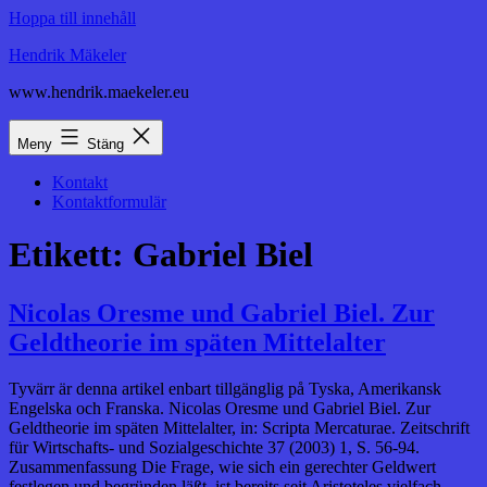
Hoppa till innehåll
Hendrik Mäkeler
www.hendrik.maekeler.eu
Meny
Stäng
Kontakt
Kontaktformulär
Etikett:
Gabriel Biel
Nicolas Oresme und Gabriel Biel. Zur
Geldtheorie im späten Mittelalter
Tyvärr är denna artikel enbart tillgänglig på Tyska, Amerikansk
Engelska och Franska. Nicolas Oresme und Gabriel Biel. Zur
Geldtheorie im späten Mittelalter, in: Scripta Mercaturae. Zeitschrift
für Wirtschafts- und Sozialgeschichte 37 (2003) 1, S. 56-94.
Zusammenfassung Die Frage, wie sich ein gerechter Geldwert
festlegen und begründen läßt, ist bereits seit Aristoteles vielfach