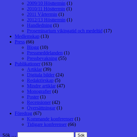
2009/10 Hösttermin
(1)
2010/11 Hösttermin
(1)
2011 Vårtermin
(1)
2012/13 Hösttermin
(1)
Handledning
(1)
Proseminarium vikingatid och medeltid
(17)
Medlemskap
(13)
Press
(66)
Blogg
(10)
Pressmeddelanden
(1)
Pressbevakning
(55)
Publikationer
(163)
Artiklar
(39)
Digitala bilder
(24)
Redaktörskap
(5)
Mindre artiklar
(47)
Monografier
(4)
Poster
(1)
Recensioner
(42)
Översättningar
(1)
Föredrag
(67)
Kommande konferenser
(1)
Tidigare konferenser
(66)
Sök …