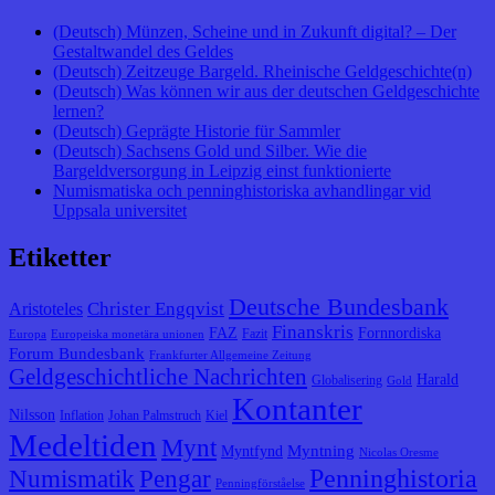
(Deutsch) Münzen, Scheine und in Zukunft digital? – Der
Gestaltwandel des Geldes
(Deutsch) Zeitzeuge Bargeld. Rheinische Geldgeschichte(n)
(Deutsch) Was können wir aus der deutschen Geldgeschichte
lernen?
(Deutsch) Geprägte Historie für Sammler
(Deutsch) Sachsens Gold und Silber. Wie die
Bargeldversorgung in Leipzig einst funktionierte
Numismatiska och penninghistoriska avhandlingar vid
Uppsala universitet
Etiketter
Deutsche Bundesbank
Christer Engqvist
Aristoteles
Finanskris
FAZ
Fornnordiska
Fazit
Europa
Europeiska monetära unionen
Forum Bundesbank
Frankfurter Allgemeine Zeitung
Geldgeschichtliche Nachrichten
Harald
Globalisering
Gold
Kontanter
Nilsson
Inflation
Johan Palmstruch
Kiel
Medeltiden
Mynt
Myntning
Myntfynd
Nicolas Oresme
Penninghistoria
Numismatik
Pengar
Penningförståelse