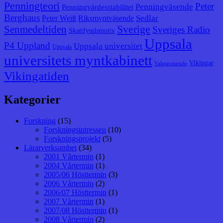
Penningteori
Peter
Penningväsende
Penningvärdesstabilitet
Berghaus
Sedlar
Peter Weiß
Riksmyntväsende
Senmedeltiden
Sverige
Sveriges Radio
Skattfyndsmotiv
Uppsala
P4 Uppland
Uppsala universitet
Uppsala
universitets myntkabinett
Vikingar
Valutaväsende
Vikingatiden
Kategorier
Forskning
(15)
Forskningsintressen
(10)
Forskningsprojekt
(5)
Lärarverksamhet
(34)
2001 Vårtermin
(1)
2004 Vårtermin
(1)
2005/06 Hösttermin
(3)
2006 Vårtermin
(2)
2006/07 Hösttermin
(1)
2007 Vårtermin
(1)
2007/08 Hösttermin
(1)
2008 Vårtermin
(2)