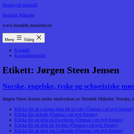
Hoppa till innehåll
Hendrik Mäkeler
www.hendrik.maekeler.eu
Meny
Stäng
Kontakt
Kontaktformulär
Etikett:
Jørgen Steen Jensen
Norske, engelske, tyske og schweiziske mø
Jørgen Steen Jensen under medverkan av Hendrik Mäkeler: Norske, eng
Klicka för att e-posta detta till en vän (Öppnas i ett nytt fönster)
Klicka för utskrift (Öppnas i ett nytt fönster)
Klicka för att dela på Facebook (Öppnas i ett nytt fönster)
Klicka för att dela på Twitter (Öppnas i ett nytt fönster)
Klicka för att dela via LinkedIn (Öppnas i ett nytt fönster)