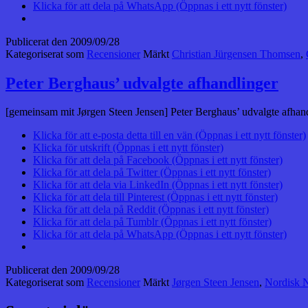
Klicka för att dela på WhatsApp (Öppnas i ett nytt fönster)
Publicerat den
2009/09/28
Kategoriserat som
Recensioner
Märkt
Christian Jürgensen Thomsen
,
Peter Berghaus’ udvalgte afhandlinger
[gemeinsam mit Jørgen Steen Jensen] Peter Berghaus’ udvalgte afhan
Klicka för att e-posta detta till en vän (Öppnas i ett nytt fönster)
Klicka för utskrift (Öppnas i ett nytt fönster)
Klicka för att dela på Facebook (Öppnas i ett nytt fönster)
Klicka för att dela på Twitter (Öppnas i ett nytt fönster)
Klicka för att dela via LinkedIn (Öppnas i ett nytt fönster)
Klicka för att dela till Pinterest (Öppnas i ett nytt fönster)
Klicka för att dela på Reddit (Öppnas i ett nytt fönster)
Klicka för att dela på Tumblr (Öppnas i ett nytt fönster)
Klicka för att dela på WhatsApp (Öppnas i ett nytt fönster)
Publicerat den
2009/09/28
Kategoriserat som
Recensioner
Märkt
Jørgen Steen Jensen
,
Nordisk 