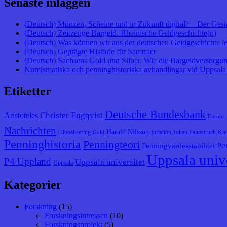
Senaste inläggen
(Deutsch) Münzen, Scheine und in Zukunft digital? – Der Gest
(Deutsch) Zeitzeuge Bargeld. Rheinische Geldgeschichte(n)
(Deutsch) Was können wir aus der deutschen Geldgeschichte l
(Deutsch) Geprägte Historie für Sammler
(Deutsch) Sachsens Gold und Silber. Wie die Bargeldversorgung
Numismatiska och penninghistoriska avhandlingar vid Uppsala 
Etiketter
Deutsche Bundesbank
Christer Engqvist
Aristoteles
Europa
Nachrichten
Harald Nilsson
Globalisering
Inflation
Johan Palmstruch
Kie
Gold
Penninghistoria
Penningteori
Pe
Penningvärdesstabilitet
Uppsala unive
P4 Uppland
Uppsala universitet
Uppsala
Kategorier
Forskning
(15)
Forskningsintressen
(10)
Forskningsprojekt
(5)