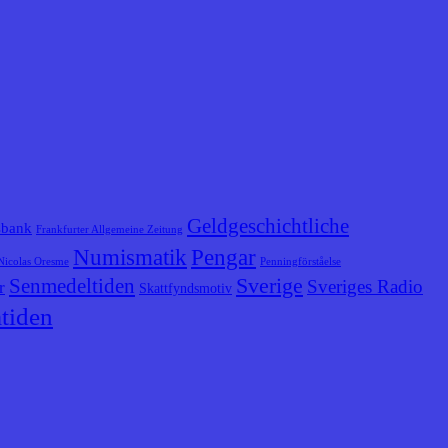
Geldgeschichtliche
sbank
Frankfurter Allgemeine Zeitung
Numismatik
Pengar
Nicolas Oresme
Penningförståelse
Senmedeltiden
Sverige
Sveriges Radio
r
Skattfyndsmotiv
tiden