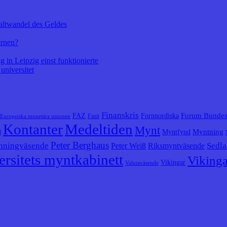
altwandel des Geldes
ernen?
 in Leipzig einst funktionierte
universitet
Finanskris
Forum Bunde
FAZ
Fornnordiska
Fazit
Europeiska monetära unionen
Kontanter
Medeltiden
Mynt
Myntning
Myntfynd
l
Peter Berghaus
nningväsende
Sedla
Peter Weiß
Riksmyntväsende
rsitets myntkabinett
Vikinga
Vikingar
Valutaväsende