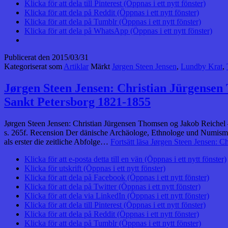
Klicka för att dela till Pinterest (Öppnas i ett nytt fönster)
Klicka för att dela på Reddit (Öppnas i ett nytt fönster)
Klicka för att dela på Tumblr (Öppnas i ett nytt fönster)
Klicka för att dela på WhatsApp (Öppnas i ett nytt fönster)
Publicerat den
2015/03/31
Kategoriserat som
Artiklar
Märkt
Jørgen Steen Jensen
,
Lundby Krat
,
Jørgen Steen Jensen: Christian Jürgense
Sankt Petersborg 1821-1855
Jørgen Steen Jensen: Christian Jürgensen Thomsen og Jakob Reichel
s. 265f. Recension Der dänische Archäologe, Ethnologe und Numisma
als erster die zeitliche Abfolge…
Fortsätt läsa
Jørgen Steen Jensen: C
Klicka för att e-posta detta till en vän (Öppnas i ett nytt fönster)
Klicka för utskrift (Öppnas i ett nytt fönster)
Klicka för att dela på Facebook (Öppnas i ett nytt fönster)
Klicka för att dela på Twitter (Öppnas i ett nytt fönster)
Klicka för att dela via LinkedIn (Öppnas i ett nytt fönster)
Klicka för att dela till Pinterest (Öppnas i ett nytt fönster)
Klicka för att dela på Reddit (Öppnas i ett nytt fönster)
Klicka för att dela på Tumblr (Öppnas i ett nytt fönster)