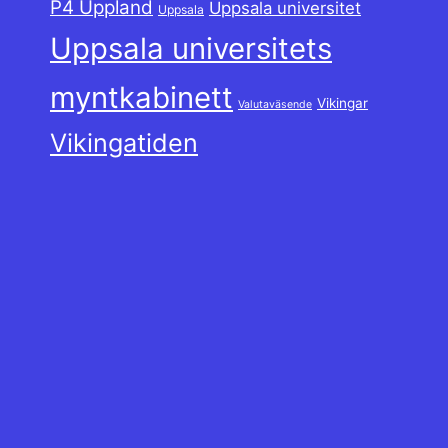
P4 Uppland
Uppsala universitet
Uppsala
Uppsala universitets
myntkabinett
Vikingar
Valutaväsende
Vikingatiden