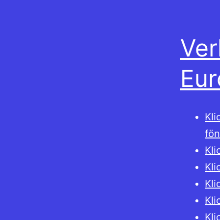
Ver
Eur
Kli
fön
Kli
Kli
Kli
Kli
Kli