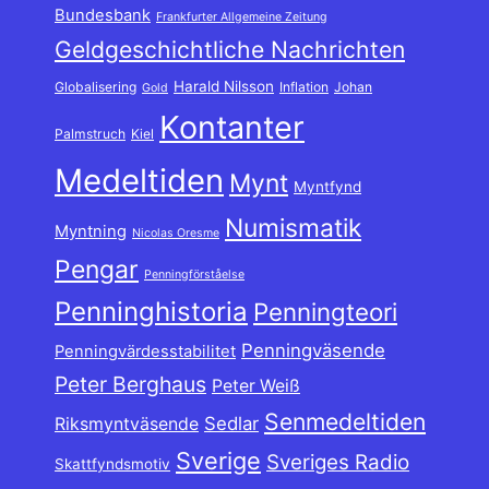
Bundesbank
Frankfurter Allgemeine Zeitung
Geldgeschichtliche Nachrichten
Harald Nilsson
Globalisering
Inflation
Johan
Gold
Kontanter
Palmstruch
Kiel
Medeltiden
Mynt
Myntfynd
Numismatik
Myntning
Nicolas Oresme
Pengar
Penningförståelse
Penninghistoria
Penningteori
Penningväsende
Penningvärdesstabilitet
Peter Berghaus
Peter Weiß
Senmedeltiden
Sedlar
Riksmyntväsende
Sverige
Sveriges Radio
Skattfyndsmotiv