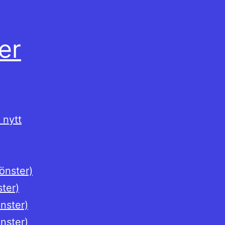
er
 nytt
fönster)
ster)
önster)
önster)