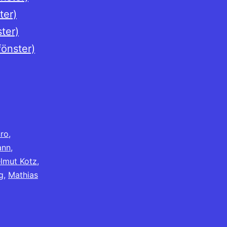
ter)
ster)
fönster)
ro
,
ann
,
lmut Kotz
,
g
,
Mathias