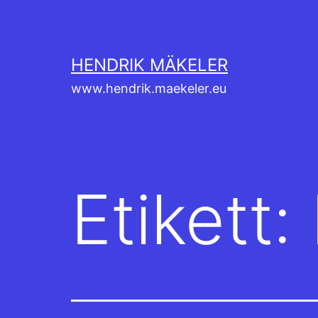
Hoppa
till
innehåll
HENDRIK MÄKELER
www.hendrik.maekeler.eu
Etikett: