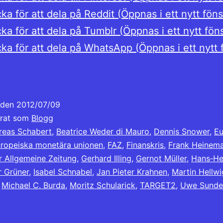
cka för att dela på Reddit (Öppnas i ett nytt föns
cka för att dela på Tumblr (Öppnas i ett nytt fön
cka för att dela på WhatsApp (Öppnas i ett nytt 
t den
2012/07/09
erat som
Blogg
reas Schabert
,
Beatrice Weder di Mauro
,
Dennis Snower
,
Eu
ropeiska monetära unionen
,
FAZ
,
Finanskris
,
Frank Heinem
r Allgemeine Zeitung
,
Gerhard Illing
,
Gernot Müller
,
Hans‐He
r Grüner
,
Isabel Schnabel
,
Jan Pieter Krahnen
,
Martin Hellwi
,
Michael C. Burda
,
Moritz Schularick
,
TARGET2
,
Uwe Sunde