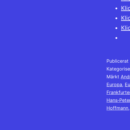
Kli
Kli
Kli
Publicera
Kategoris
Märkt
And
Europa
,
Eu
Frankfurte
Hans‐Pete
Hoffmann