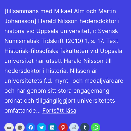
[tillsammans med Mikael Alm och Martin
Johansson] Harald Nilsson hedersdoktor i
historia vid Uppsala universitet, i: Svensk
Numismatisk Tidskrift (2010) 1, s. 17. Text
Historisk-filosofiska fakulteten vid Uppsala
universitet har utsett Harald Nilsson till
hedersdoktor i historia. Nilsson är
universitetets f.d. mynt- och medaljvårdare
och har genom sitt stora engagemang
ordnat och tillgängliggjort universitetets
Harald
omfattande…
Fortsätt läsa
Nilsson
Klicka
Klicka
Klicka
Klicka
Klicka
Klicka
Klicka
Klicka
Klicka
hedersdoktor
för
för
för
för
för
för
för
för
för