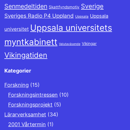
Sverige
Senmedeltiden
Skattfyndsmotiv
Sveriges Radio P4 Uppland
Uppsala
Uppsala
Uppsala universitets
universitet
myntkabinett
Vikingar
Valutaväsende
Vikingatiden
Kategorier
Forskning
(15)
Forskningsintressen
(10)
Forskningsprojekt
(5)
Lärarverksamhet
(34)
2001 Vårtermin
(1)