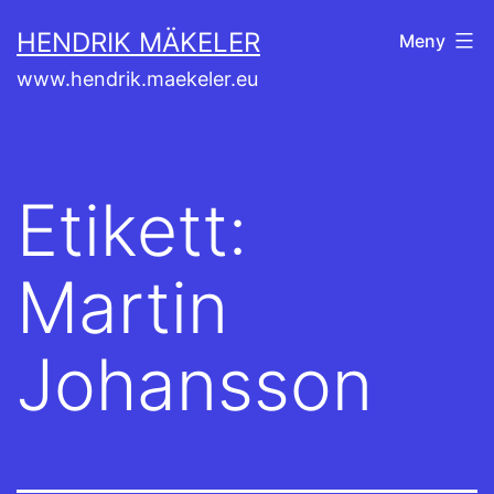
Hoppa
HENDRIK MÄKELER
Meny
till
www.hendrik.maekeler.eu
innehåll
Etikett:
Martin
Johansson