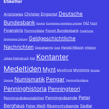
Etiketter
Deutsche
Christer Engqvist
Aristoteles
Bundesbank
FAZ
Fazit
Europa
Europeiska monetära unionen
Finanskris
Forum Bundesbank
Fornnordiska
Frankfurter
Geldgeschichtliche
Allgemeine Zeitung
Nachrichten
Harald Nilsson
Globalisering
Inflation
Gold
Kontanter
Johan Palmstruch
Kiel
Medeltiden
Mynt
Myntning
Myntfynd
Nicolas
Numismatik
Pengar
Oresme
Penningförståelse
Penninghistoria
Penningteori
Peter
Penningväsende
Penningvärdesstabilitet
Berghaus
Sedlar
Peter Weiß
Riksmyntväsende