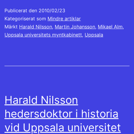
en
fönster)
i
i
i
i
i
i
i
vän
ett
ett
ett
ett
ett
ett
ett
Publicerat den
(Öppnas
nytt
2010/02/23
nytt
nytt
nytt
nytt
nytt
nytt
i
fönster)
fönster)
fönster)
fönster)
fönster)
fönster)
fönster)
ett
Kategoriserat som
Mindre artiklar
nytt
fönster)
Märkt
Harald Nilsson
,
Martin Johansson
,
Mikael Alm
,
Uppsala universitets myntkabinett
,
Uppsala
Harald Nilsson
hedersdoktor i historia
vid Uppsala universitet