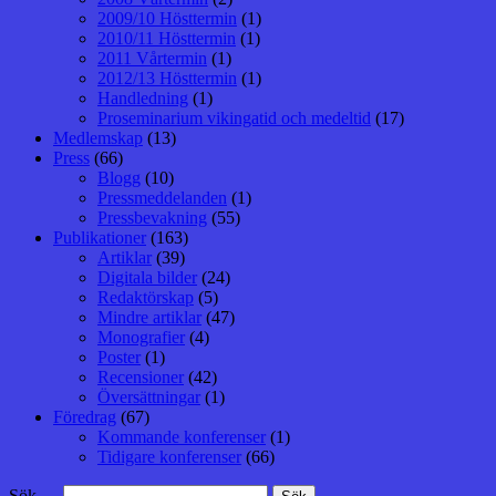
2009/10 Hösttermin
(1)
2010/11 Hösttermin
(1)
2011 Vårtermin
(1)
2012/13 Hösttermin
(1)
Handledning
(1)
Proseminarium vikingatid och medeltid
(17)
Medlemskap
(13)
Press
(66)
Blogg
(10)
Pressmeddelanden
(1)
Pressbevakning
(55)
Publikationer
(163)
Artiklar
(39)
Digitala bilder
(24)
Redaktörskap
(5)
Mindre artiklar
(47)
Monografier
(4)
Poster
(1)
Recensioner
(42)
Översättningar
(1)
Föredrag
(67)
Kommande konferenser
(1)
Tidigare konferenser
(66)
Sök …