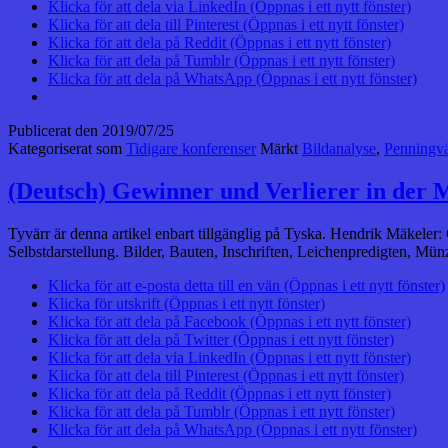
Klicka för att dela via LinkedIn (Öppnas i ett nytt fönster)
Klicka för att dela till Pinterest (Öppnas i ett nytt fönster)
Klicka för att dela på Reddit (Öppnas i ett nytt fönster)
Klicka för att dela på Tumblr (Öppnas i ett nytt fönster)
Klicka för att dela på WhatsApp (Öppnas i ett nytt fönster)
Publicerat den
2019/07/25
Kategoriserat som
Tidigare konferenser
Märkt
Bildanalyse
,
Penningvär
(Deutsch) Gewinner und Verlierer in der 
Tyvärr är denna artikel enbart tillgänglig på Tyska. Hendrik Mäkele
Selbstdarstellung. Bilder, Bauten, Inschriften, Leichenpredigten, M
Klicka för att e-posta detta till en vän (Öppnas i ett nytt fönster)
Klicka för utskrift (Öppnas i ett nytt fönster)
Klicka för att dela på Facebook (Öppnas i ett nytt fönster)
Klicka för att dela på Twitter (Öppnas i ett nytt fönster)
Klicka för att dela via LinkedIn (Öppnas i ett nytt fönster)
Klicka för att dela till Pinterest (Öppnas i ett nytt fönster)
Klicka för att dela på Reddit (Öppnas i ett nytt fönster)
Klicka för att dela på Tumblr (Öppnas i ett nytt fönster)
Klicka för att dela på WhatsApp (Öppnas i ett nytt fönster)