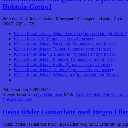
Holstein-Gottorf
[från danskan] Jens Christian Moesgaard: Per aspera ad astra. Zu de
(2007) 232, s. 72f.
Klicka för att e-posta detta till en vän (Öppnas i ett nytt fönster)
Klicka för utskrift (Öppnas i ett nytt fönster)
Klicka för att dela på Facebook (Öppnas i ett nytt fönster)
Klicka för att dela på Twitter (Öppnas i ett nytt fönster)
Klicka för att dela via LinkedIn (Öppnas i ett nytt fönster)
Klicka för att dela till Pinterest (Öppnas i ett nytt fönster)
Klicka för att dela på Reddit (Öppnas i ett nytt fönster)
Klicka för att dela på Tumblr (Öppnas i ett nytt fönster)
Klicka för att dela på WhatsApp (Öppnas i ett nytt fönster)
Publicerat den
2009/09/29
Kategoriserat som
Översättningar
Märkt
Geldgeschichtliche Nachrich
Holstein-Gottorf
Heinz Röder i samarbete med Jürgen Ellen
Heinz Röder i samarbete med Jürgen Ellenberg m.fl.: Erfurt im Spie