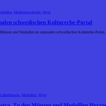
edaillen
,
Mediengeschichte
,
Mynt
nalen schwedischen Kulturerbe-Portal
r: Münzen und Medaillen im nationalen schwedischen Kulturerbe-Portal,
Kulturhistoria
,
Medaillen
,
Mynt
astra. Zu den Münzen und Medaillen Herzog