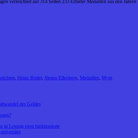
gen verzeichnet auf 314 Seiten 233 Erfurter Medaillen aus den Jahren 
hrichten
,
Heinz Röder
,
Jürgen Ellenberg
,
Medaillen
,
Mynt
altwandel des Geldes
ernen?
 in Leipzig einst funktionierte
universitet