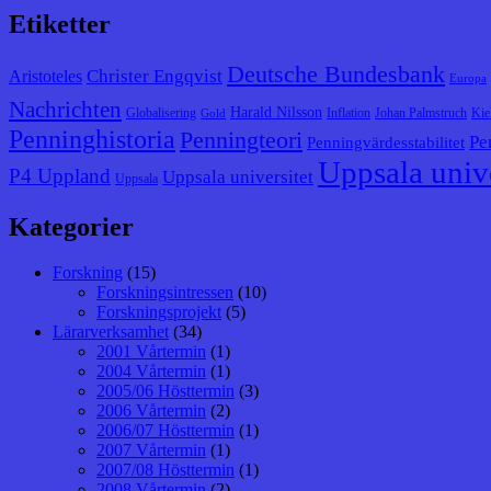
Etiketter
Deutsche Bundesbank
Christer Engqvist
Aristoteles
Europa
Nachrichten
Harald Nilsson
Globalisering
Inflation
Johan Palmstruch
Kie
Gold
Penninghistoria
Penningteori
Pe
Penningvärdesstabilitet
Uppsala unive
P4 Uppland
Uppsala universitet
Uppsala
Kategorier
Forskning
(15)
Forskningsintressen
(10)
Forskningsprojekt
(5)
Lärarverksamhet
(34)
2001 Vårtermin
(1)
2004 Vårtermin
(1)
2005/06 Hösttermin
(3)
2006 Vårtermin
(2)
2006/07 Hösttermin
(1)
2007 Vårtermin
(1)
2007/08 Hösttermin
(1)
2008 Vårtermin
(2)