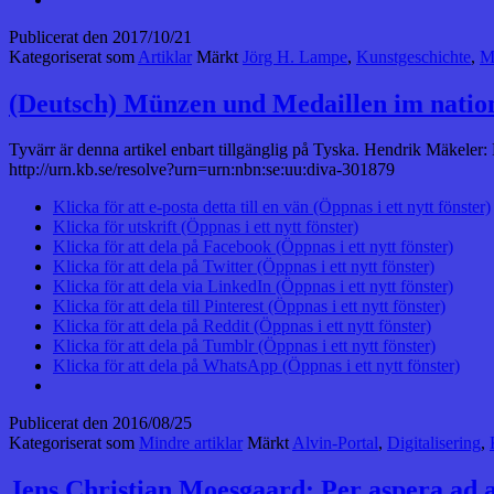
Publicerat den
2017/10/21
Kategoriserat som
Artiklar
Märkt
Jörg H. Lampe
,
Kunstgeschichte
,
M
(Deutsch) Münzen und Medaillen im natio
Tyvärr är denna artikel enbart tillgänglig på Tyska. Hendrik Mäkele
http://urn.kb.se/resolve?urn=urn:nbn:se:uu:diva-301879
Klicka för att e-posta detta till en vän (Öppnas i ett nytt fönster)
Klicka för utskrift (Öppnas i ett nytt fönster)
Klicka för att dela på Facebook (Öppnas i ett nytt fönster)
Klicka för att dela på Twitter (Öppnas i ett nytt fönster)
Klicka för att dela via LinkedIn (Öppnas i ett nytt fönster)
Klicka för att dela till Pinterest (Öppnas i ett nytt fönster)
Klicka för att dela på Reddit (Öppnas i ett nytt fönster)
Klicka för att dela på Tumblr (Öppnas i ett nytt fönster)
Klicka för att dela på WhatsApp (Öppnas i ett nytt fönster)
Publicerat den
2016/08/25
Kategoriserat som
Mindre artiklar
Märkt
Alvin-Portal
,
Digitalisering
,
Jens Christian Moesgaard: Per aspera ad 