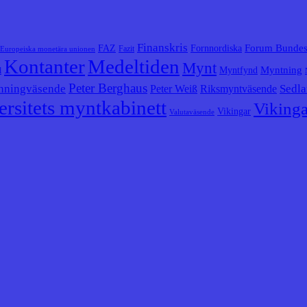
Finanskris
Forum Bunde
FAZ
Fornnordiska
Fazit
Europeiska monetära unionen
Kontanter
Medeltiden
Mynt
Myntning
Myntfynd
l
Peter Berghaus
nningväsende
Sedla
Peter Weiß
Riksmyntväsende
rsitets myntkabinett
Vikinga
Vikingar
Valutaväsende