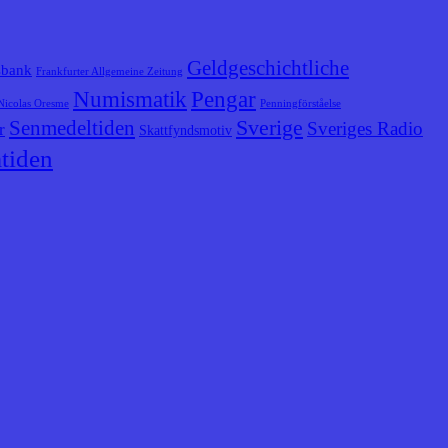
Geldgeschichtliche
sbank
Frankfurter Allgemeine Zeitung
Numismatik
Pengar
Nicolas Oresme
Penningförståelse
Senmedeltiden
Sverige
Sveriges Radio
r
Skattfyndsmotiv
tiden