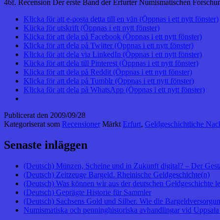
46f. Recension Der erste Band der Erfurter Numismatischen Forschun
Klicka för att e-posta detta till en vän (Öppnas i ett nytt fönster)
Klicka för utskrift (Öppnas i ett nytt fönster)
Klicka för att dela på Facebook (Öppnas i ett nytt fönster)
Klicka för att dela på Twitter (Öppnas i ett nytt fönster)
Klicka för att dela via LinkedIn (Öppnas i ett nytt fönster)
Klicka för att dela till Pinterest (Öppnas i ett nytt fönster)
Klicka för att dela på Reddit (Öppnas i ett nytt fönster)
Klicka för att dela på Tumblr (Öppnas i ett nytt fönster)
Klicka för att dela på WhatsApp (Öppnas i ett nytt fönster)
Publicerat den
2009/09/28
Kategoriserat som
Recensioner
Märkt
Erfurt
,
Geldgeschichtliche Nac
Senaste inläggen
(Deutsch) Münzen, Scheine und in Zukunft digital? – Der Gest
(Deutsch) Zeitzeuge Bargeld. Rheinische Geldgeschichte(n)
(Deutsch) Was können wir aus der deutschen Geldgeschichte l
(Deutsch) Geprägte Historie für Sammler
(Deutsch) Sachsens Gold und Silber. Wie die Bargeldversorgung
Numismatiska och penninghistoriska avhandlingar vid Uppsala 