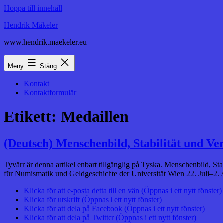
Hoppa till innehåll
Hendrik Mäkeler
www.hendrik.maekeler.eu
Meny
Stäng
Kontakt
Kontaktformulär
Etikett:
Medaillen
(Deutsch) Menschenbild, Stabilität und Ve
Tyvärr är denna artikel enbart tillgänglig på Tyska. Menschenbild, S
für Numismatik und Geldgeschichte der Universität Wien 22. Juli–2. 
Klicka för att e-posta detta till en vän (Öppnas i ett nytt fönster)
Klicka för utskrift (Öppnas i ett nytt fönster)
Klicka för att dela på Facebook (Öppnas i ett nytt fönster)
Klicka för att dela på Twitter (Öppnas i ett nytt fönster)