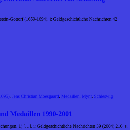
tein-Gottorf (1659-1694), i: Geldgeschichtliche Nachrichten 42
1695)
,
Jens Christian Moesgaard
,
Medaillen
,
Mynt
,
Schleswig-
und Medaillen 1990-2001
hungen, 1) […], i: Geldgeschichtliche Nachrichten 39 (2004) 216, s.