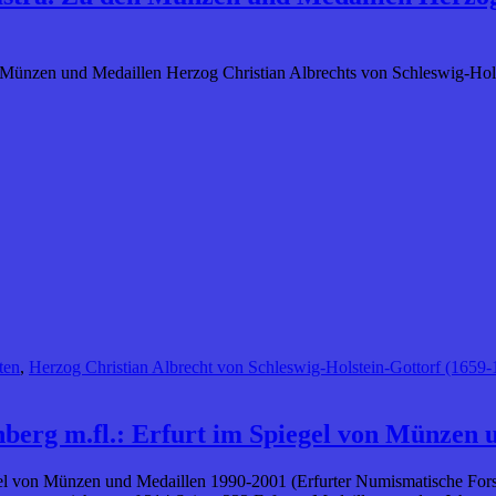
n Münzen und Medaillen Herzog Christian Albrechts von Schleswig-Hols
ten
,
Herzog Christian Albrecht von Schleswig-Holstein-Gottorf (1659-
berg m.fl.: Erfurt im Spiegel von Münzen 
gel von Münzen und Medaillen 1990-2001 (Erfurter Numismatische Forsc