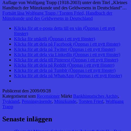
Auflage von Wolfgang Trapp (1918-2003) unter dem Titel „Kleines
Handbuch der Münzkunde und des Geldwesens in Deutschland“…
Fortsätt läsa
Wolfgang Trapp / Torsten Fried, Handbuch der
Münzkunde und des Geldwesens in Deutschland
Klicka för att e-posta detta till en vän (Öppnas i ett nytt
fönster)
Klicka för utskrift (Öppnas i ett nytt fönster)
Klicka för att dela på Facebook (Öppnas i ett nytt fönster)
Klicka för att dela på Twitter (Öppnas i ett nytt fönster)
Klicka för att dela via LinkedIn (Öppnas i ett nytt fönster)
Klicka för att dela till Pinterest (Öppnas i ett nytt fönster)
Klicka för att dela på Reddit (Öppnas i ett nytt fönster)
Klicka för att dela på Tumblr (Öppnas i ett nytt fönster)
Klicka för att dela på WhatsApp (Öppnas i ett nytt fönster)
Publicerat den
2009/09/28
Kategoriserat som
Recensioner
Märkt
Bankhistorisches Archiv
,
Tyskland
,
Penningväsende
,
Münzkunde
,
Torsten Fried
,
Wolfgang
Trapp
Senaste inläggen