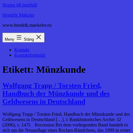
Hoppa till innehåll
Hendrik Mäkeler
www.hendrik.maekeler.eu
Meny
Stäng
Kontakt
Kontaktformulär
Etikett:
Münzkunde
Wolfgang Trapp / Torsten Fried,
Handbuch der Münzkunde und des
Geldwesens in Deutschland
Wolfgang Trapp / Torsten Fried, Handbuch der Münzkunde und des
Geldwesens in Deutschland […], i: Bankhistorisches Archiv 32
(2006), s. 147f. Recension Bei dem vorliegenden Band handelt es
sich um die Neuauflage eines Reclam-Bändchens, das 1999 in erster