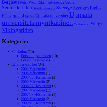
Berghaus
Sedlar
Peter Weiß
Riksmyntväsende
Senmedeltiden
Sverige
Sveriges Radio
Skattfyndsmotiv
Uppsala
P4 Uppland
Uppsala universitet
Uppsala
universitets myntkabinett
Vikingar
Valutaväsende
Vikingatiden
Kategorier
Forskning
(15)
Forskningsintressen
(10)
Forskningsprojekt
(5)
Lärarverksamhet
(34)
2001 Vårtermin
(1)
2004 Vårtermin
(1)
2005/06 Hösttermin
(3)
2006 Vårtermin
(2)
2006/07 Hösttermin
(1)
2007 Vårtermin
(1)
2007/08 Hösttermin
(1)
2008 Vårtermin
(2)
2009/10 Hösttermin
(1)