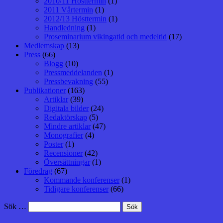
2010/11 Hösttermin
(1)
2011 Vårtermin
(1)
2012/13 Hösttermin
(1)
Handledning
(1)
Proseminarium vikingatid och medeltid
(17)
Medlemskap
(13)
Press
(66)
Blogg
(10)
Pressmeddelanden
(1)
Pressbevakning
(55)
Publikationer
(163)
Artiklar
(39)
Digitala bilder
(24)
Redaktörskap
(5)
Mindre artiklar
(47)
Monografier
(4)
Poster
(1)
Recensioner
(42)
Översättningar
(1)
Föredrag
(67)
Kommande konferenser
(1)
Tidigare konferenser
(66)
Sök …