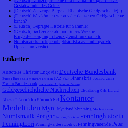
(Deutsch) Münzen, Scheine und in Zukunft digital? – Der
Gestaltwandel des Geldes
(Deutsch) Zeitzeuge Bargeld. Rheinische Geldgeschichte(n)
(Deutsch) Was können wir aus der deutschen Geldgeschichte
lernen?
(Deutsch) Geprägte Historie für Sammler
(Deutsch) Sachsens Gold und Silber. Wie die
Bargeldversorgung in Leipzig einst funktionierte
Numismatiska och penninghistoriska avhandlingar vid
Uppsala universitet
Etiketter
Deutsche Bundesbank
Christer Engqvist
Aristoteles
Finanskris
FAZ
Fornnordiska
Fazit
Europa
Europeiska monetära unionen
Forum Bundesbank
Frankfurter Allgemeine Zeitung
Geldgeschichtliche Nachrichten
Harald
Globalisering
Gold
Kontanter
Nilsson
Inflation
Johan Palmstruch
Kiel
Medeltiden
Mynt
Myntning
Myntfynd
Nicolas Oresme
Penninghistoria
Numismatik
Pengar
Penningförståelse
Penningteori
Peter
Penningväsende
Penningvärdesstabilitet