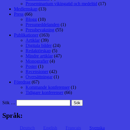
Proseminarium vikingatid och medeltid
(17)
Medlemskap
(13)
Press
(66)
Blogg
(10)
Pressmeddelanden
(1)
Pressbevakning
(55)
Publikationer
(163)
Artiklar
(39)
Digitala bilder
(24)
Redaktörskap
(5)
Mindre artiklar
(47)
Monografier
(4)
Poster
(1)
Recensioner
(42)
Översättningar
(1)
Föredrag
(67)
Kommande konferenser
(1)
Tidigare konferenser
(66)
Sök …
Språk:
Deutsch
English
Français
Svenska