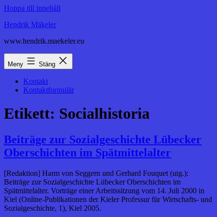
Hoppa till innehåll
Hendrik Mäkeler
www.hendrik.maekeler.eu
Meny
Stäng
Kontakt
Kontaktformulär
Etikett:
Socialhistoria
Beiträge zur Sozialgeschichte Lübecker
Oberschichten im Spätmittelalter
[Redaktion] Harm von Seggern und Gerhard Fouquet (utg.):
Beiträge zur Sozialgeschichte Lübecker Oberschichten im
Spätmittelalter. Vorträge einer Arbeitssitzung vom 14. Juli 2000 in
Kiel (Online-Publikationen der Kieler Professur für Wirtschafts- und
Sozialgeschichte, 1), Kiel 2005.