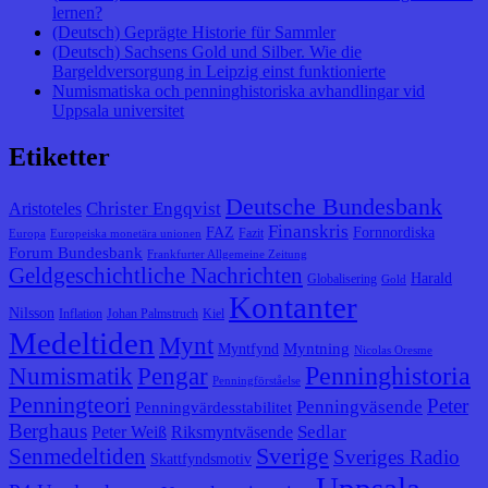
lernen?
(Deutsch) Geprägte Historie für Sammler
(Deutsch) Sachsens Gold und Silber. Wie die
Bargeldversorgung in Leipzig einst funktionierte
Numismatiska och penninghistoriska avhandlingar vid
Uppsala universitet
Etiketter
Deutsche Bundesbank
Christer Engqvist
Aristoteles
Finanskris
FAZ
Fornnordiska
Fazit
Europa
Europeiska monetära unionen
Forum Bundesbank
Frankfurter Allgemeine Zeitung
Geldgeschichtliche Nachrichten
Harald
Globalisering
Gold
Kontanter
Nilsson
Inflation
Johan Palmstruch
Kiel
Medeltiden
Mynt
Myntning
Myntfynd
Nicolas Oresme
Penninghistoria
Numismatik
Pengar
Penningförståelse
Penningteori
Peter
Penningväsende
Penningvärdesstabilitet
Berghaus
Sedlar
Peter Weiß
Riksmyntväsende
Senmedeltiden
Sverige
Sveriges Radio
Skattfyndsmotiv