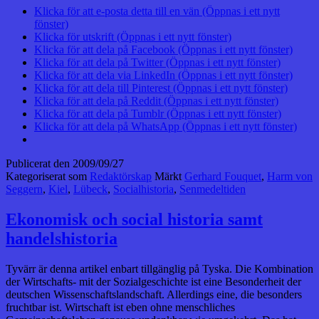
Klicka för att e-posta detta till en vän (Öppnas i ett nytt
fönster)
Klicka för utskrift (Öppnas i ett nytt fönster)
Klicka för att dela på Facebook (Öppnas i ett nytt fönster)
Klicka för att dela på Twitter (Öppnas i ett nytt fönster)
Klicka för att dela via LinkedIn (Öppnas i ett nytt fönster)
Klicka för att dela till Pinterest (Öppnas i ett nytt fönster)
Klicka för att dela på Reddit (Öppnas i ett nytt fönster)
Klicka för att dela på Tumblr (Öppnas i ett nytt fönster)
Klicka för att dela på WhatsApp (Öppnas i ett nytt fönster)
Publicerat den
2009/09/27
Kategoriserat som
Redaktörskap
Märkt
Gerhard Fouquet
,
Harm von
Seggern
,
Kiel
,
Lübeck
,
Socialhistoria
,
Senmedeltiden
Ekonomisk och social historia samt
handelshistoria
Tyvärr är denna artikel enbart tillgänglig på Tyska. Die Kombination
der Wirtschafts- mit der Sozialgeschichte ist eine Besonderheit der
deutschen Wissenschaftslandschaft. Allerdings eine, die besonders
fruchtbar ist. Wirtschaft ist eben ohne menschliches