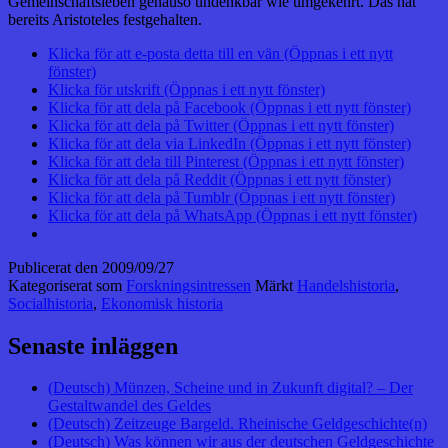
Gemeinschaftsleben genauso undenkbar wie umgekehrt. Das hat
bereits Aristoteles festgehalten.
Klicka för att e-posta detta till en vän (Öppnas i ett nytt
fönster)
Klicka för utskrift (Öppnas i ett nytt fönster)
Klicka för att dela på Facebook (Öppnas i ett nytt fönster)
Klicka för att dela på Twitter (Öppnas i ett nytt fönster)
Klicka för att dela via LinkedIn (Öppnas i ett nytt fönster)
Klicka för att dela till Pinterest (Öppnas i ett nytt fönster)
Klicka för att dela på Reddit (Öppnas i ett nytt fönster)
Klicka för att dela på Tumblr (Öppnas i ett nytt fönster)
Klicka för att dela på WhatsApp (Öppnas i ett nytt fönster)
Publicerat den
2009/09/27
Kategoriserat som
Forskningsintressen
Märkt
Handelshistoria
,
Socialhistoria
,
Ekonomisk historia
Senaste inläggen
(Deutsch) Münzen, Scheine und in Zukunft digital? – Der
Gestaltwandel des Geldes
(Deutsch) Zeitzeuge Bargeld. Rheinische Geldgeschichte(n)
(Deutsch) Was können wir aus der deutschen Geldgeschichte