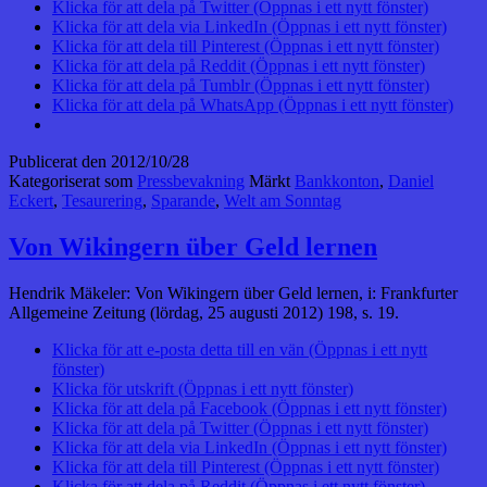
Klicka för att dela på Twitter (Öppnas i ett nytt fönster)
Klicka för att dela via LinkedIn (Öppnas i ett nytt fönster)
Klicka för att dela till Pinterest (Öppnas i ett nytt fönster)
Klicka för att dela på Reddit (Öppnas i ett nytt fönster)
Klicka för att dela på Tumblr (Öppnas i ett nytt fönster)
Klicka för att dela på WhatsApp (Öppnas i ett nytt fönster)
Publicerat den
2012/10/28
Kategoriserat som
Pressbevakning
Märkt
Bankkonton
,
Daniel
Eckert
,
Tesaurering
,
Sparande
,
Welt am Sonntag
Von Wikingern über Geld lernen
Hendrik Mäkeler: Von Wikingern über Geld lernen, i: Frankfurter
Allgemeine Zeitung (lördag, 25 augusti 2012) 198, s. 19.
Klicka för att e-posta detta till en vän (Öppnas i ett nytt
fönster)
Klicka för utskrift (Öppnas i ett nytt fönster)
Klicka för att dela på Facebook (Öppnas i ett nytt fönster)
Klicka för att dela på Twitter (Öppnas i ett nytt fönster)
Klicka för att dela via LinkedIn (Öppnas i ett nytt fönster)
Klicka för att dela till Pinterest (Öppnas i ett nytt fönster)
Klicka för att dela på Reddit (Öppnas i ett nytt fönster)