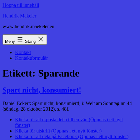
Hoppa till innehåll
Hendrik Mäkeler
www.hendrik.maekeler.eu
Meny
Stäng
Kontakt
Kontaktformulär
Etikett:
Sparande
Spart nicht, konsumiert!
Daniel Eckert: Spart nicht, konsumiert!, i: Welt am Sonntag nr. 44
(söndag, 28 oktober 2012), s. 48f.
Klicka för att e-posta detta till en vän (Öppnas i ett nytt
fönster)
Klicka för utskrift (Öppnas i ett nytt fönster)
Klicka för att dela på Facebook (Öppnas i ett nytt fönster)