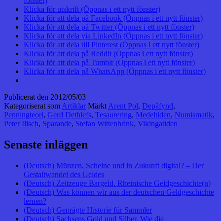
fönster)
Klicka för utskrift (Öppnas i ett nytt fönster)
Klicka för att dela på Facebook (Öppnas i ett nytt fönster)
Klicka för att dela på Twitter (Öppnas i ett nytt fönster)
Klicka för att dela via LinkedIn (Öppnas i ett nytt fönster)
Klicka för att dela till Pinterest (Öppnas i ett nytt fönster)
Klicka för att dela på Reddit (Öppnas i ett nytt fönster)
Klicka för att dela på Tumblr (Öppnas i ett nytt fönster)
Klicka för att dela på WhatsApp (Öppnas i ett nytt fönster)
Publicerat den
2012/05/03
Kategoriserat som
Artiklar
Märkt
Arent Pol
,
Depåfynd
,
Penningteori
,
Gerd Dethlefs
,
Tesaurering
,
Medeltiden
,
Numismatik
,
Peter Ilisch
,
Sparande
,
Stefan Wittenbrink
,
Vikingatiden
Senaste inläggen
(Deutsch) Münzen, Scheine und in Zukunft digital? – Der
Gestaltwandel des Geldes
(Deutsch) Zeitzeuge Bargeld. Rheinische Geldgeschichte(n)
(Deutsch) Was können wir aus der deutschen Geldgeschichte
lernen?
(Deutsch) Geprägte Historie für Sammler
(Deutsch) Sachsens Gold und Silber. Wie die