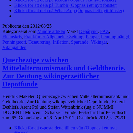
Klicka för att dela på Tumblr (Öppnas i ett nytt fönster)
Klicka för att dela på WhatsApp (Öppnas i ett nytt fönster)
Publicerat den
2012/08/25
Kategoriserat som
Mindre artiklar
Märkt
Depåfynd
,
FAZ
,
Finanskris
,
Frankfurter Allgemeine Zeitung
,
Pengar
,
Penningmängd
,
Penningteori
,
Tesaurering
,
Inflation
,
Sparande
,
Vikingar
,
Vikingatiden
Querbezüge zwischen
Mittelalternumismatik und Geldtheorie.
Zur Deutung wikingerzeitlicher
Depotfunde
Hendrik Mäkeler: Querbezüge zwischen Mittelalternumismatik und
Geldtheorie. Zur Deutung wikingerzeitlicher Depotfunde, i: Gerd
Dethlefs, Arent Pol und Stefan Wittenbrink (utg.): NUMMI
DOCENT! Münzen – Schätze – Funde. Festschrift für Peter Ilisch
zum 65. Geburtstag am 28. April 2012, Osnabrück 2012, s. 79-91.
Klicka för att e-posta detta till en vän (Öppnas i ett nytt