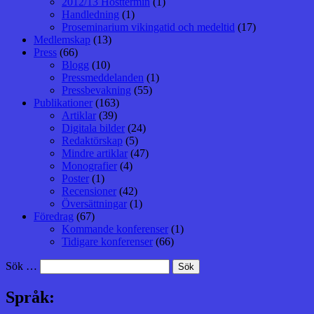
2012/13 Hösttermin
(1)
Handledning
(1)
Proseminarium vikingatid och medeltid
(17)
Medlemskap
(13)
Press
(66)
Blogg
(10)
Pressmeddelanden
(1)
Pressbevakning
(55)
Publikationer
(163)
Artiklar
(39)
Digitala bilder
(24)
Redaktörskap
(5)
Mindre artiklar
(47)
Monografier
(4)
Poster
(1)
Recensioner
(42)
Översättningar
(1)
Föredrag
(67)
Kommande konferenser
(1)
Tidigare konferenser
(66)
Sök …
Språk: