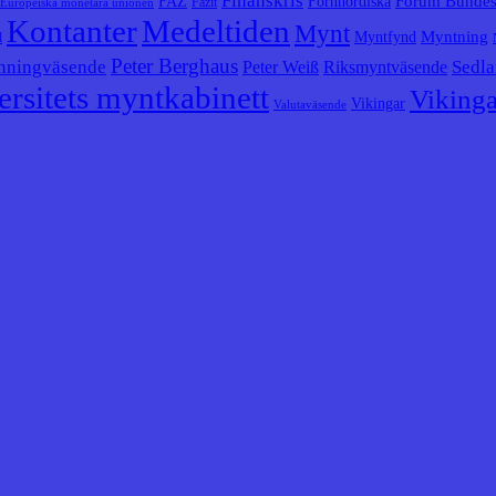
Finanskris
Forum Bunde
FAZ
Fornnordiska
Fazit
Europeiska monetära unionen
Kontanter
Medeltiden
Mynt
Myntning
Myntfynd
l
Peter Berghaus
nningväsende
Sedla
Peter Weiß
Riksmyntväsende
rsitets myntkabinett
Vikinga
Vikingar
Valutaväsende