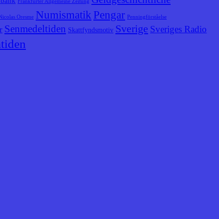
sbank
Frankfurter Allgemeine Zeitung
Numismatik
Pengar
Nicolas Oresme
Penningförståelse
Senmedeltiden
Sverige
Sveriges Radio
r
Skattfyndsmotiv
tiden