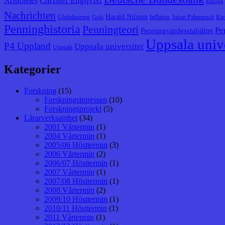
Christer Engqvist
Aristoteles
Europa
Nachrichten
Harald Nilsson
Globalisering
Inflation
Johan Palmstruch
Kie
Gold
Penninghistoria
Penningteori
Pe
Penningvärdesstabilitet
Uppsala unive
P4 Uppland
Uppsala universitet
Uppsala
Kategorier
Forskning
(15)
Forskningsintressen
(10)
Forskningsprojekt
(5)
Lärarverksamhet
(34)
2001 Vårtermin
(1)
2004 Vårtermin
(1)
2005/06 Hösttermin
(3)
2006 Vårtermin
(2)
2006/07 Hösttermin
(1)
2007 Vårtermin
(1)
2007/08 Hösttermin
(1)
2008 Vårtermin
(2)
2009/10 Hösttermin
(1)
2010/11 Hösttermin
(1)
2011 Vårtermin
(1)