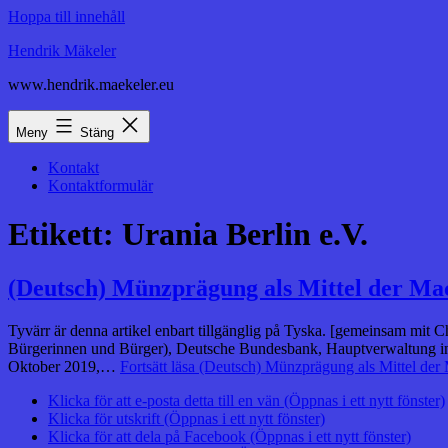
Hoppa till innehåll
Hendrik Mäkeler
www.hendrik.maekeler.eu
Meny
Stäng
Kontakt
Kontaktformulär
Etikett:
Urania Berlin e.V.
(Deutsch) Münzprägung als Mittel der Mac
Tyvärr är denna artikel enbart tillgänglig på Tyska. [gemeinsam mit
Bürgerinnen und Bürger), Deutsche Bundesbank, Hauptverwaltung in 
Oktober 2019,…
Fortsätt läsa
(Deutsch) Münzprägung als Mittel der 
Klicka för att e-posta detta till en vän (Öppnas i ett nytt fönster)
Klicka för utskrift (Öppnas i ett nytt fönster)
Klicka för att dela på Facebook (Öppnas i ett nytt fönster)