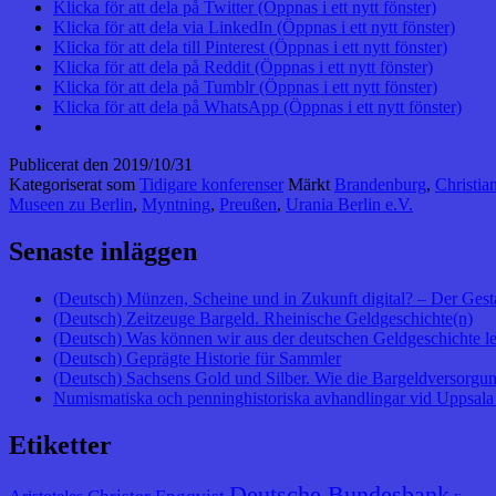
Klicka för att dela på Twitter (Öppnas i ett nytt fönster)
Klicka för att dela via LinkedIn (Öppnas i ett nytt fönster)
Klicka för att dela till Pinterest (Öppnas i ett nytt fönster)
Klicka för att dela på Reddit (Öppnas i ett nytt fönster)
Klicka för att dela på Tumblr (Öppnas i ett nytt fönster)
Klicka för att dela på WhatsApp (Öppnas i ett nytt fönster)
Publicerat den
2019/10/31
Kategoriserat som
Tidigare konferenser
Märkt
Brandenburg
,
Christia
Museen zu Berlin
,
Myntning
,
Preußen
,
Urania Berlin e.V.
Senaste inläggen
(Deutsch) Münzen, Scheine und in Zukunft digital? – Der Gest
(Deutsch) Zeitzeuge Bargeld. Rheinische Geldgeschichte(n)
(Deutsch) Was können wir aus der deutschen Geldgeschichte l
(Deutsch) Geprägte Historie für Sammler
(Deutsch) Sachsens Gold und Silber. Wie die Bargeldversorgung
Numismatiska och penninghistoriska avhandlingar vid Uppsala 
Etiketter
Deutsche Bundesbank