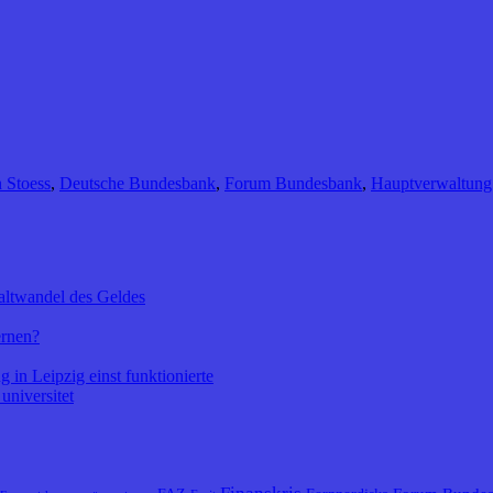
n Stoess
,
Deutsche Bundesbank
,
Forum Bundesbank
,
Hauptverwaltung 
altwandel des Geldes
ernen?
 in Leipzig einst funktionierte
universitet