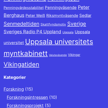
Peter
Penningväsende
Penningvärdesstabilitet
Berghaus
Sedlar
Peter Weiß
Riksmyntväsende
Sverige
Senmedeltiden
Skattfyndsmotiv
Sveriges Radio P4 Uppland
Uppsala
Uppsala
Uppsala universitets
universitet
myntkabinett
Vikingar
Valutaväsende
Vikingatiden
Kategorier
Forskning
(15)
Forskningsintressen
(10)
Forskningsprojekt
(5)