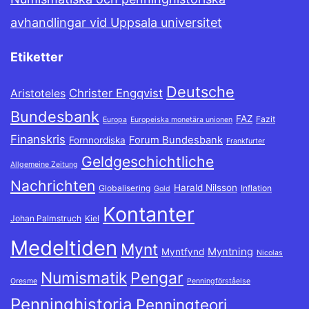
avhandlingar vid Uppsala universitet
Etiketter
Deutsche
Christer Engqvist
Aristoteles
Bundesbank
FAZ
Fazit
Europa
Europeiska monetära unionen
Finanskris
Forum Bundesbank
Fornnordiska
Frankfurter
Geldgeschichtliche
Allgemeine Zeitung
Nachrichten
Harald Nilsson
Globalisering
Inflation
Gold
Kontanter
Johan Palmstruch
Kiel
Medeltiden
Mynt
Myntning
Myntfynd
Nicolas
Numismatik
Pengar
Oresme
Penningförståelse
Penninghistoria
Penningteori