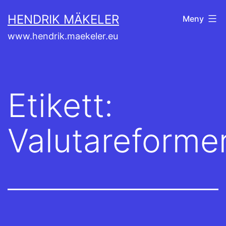
Hoppa
HENDRIK MÄKELER
Meny
till
www.hendrik.maekeler.eu
innehåll
Etikett:
Valutareforme