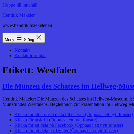
Hoppa till innehåll
Hendrik Mäkeler
www.hendrik.maekeler.eu
Meny
Stäng
Kontakt
Kontaktformulär
Etikett:
Westfalen
Die Münzen des Schatzes im Hellweg-Mu
Hendrik Mäkeler: Die Münzen des Schatzes im Hellweg-Museum, i: B
Münzfundes Westfalens. Begleitbuch zur Präsentation im Hellweg-M
Klicka för att e-posta detta till en vän (Öppnas i ett nytt fönster)
Klicka för utskrift (Öppnas i ett nytt fönster)
Klicka för att dela på Facebook (Öppnas i ett nytt fönster)
Klicka för att dela på Twitter (Öppnas i ett nytt fönster)