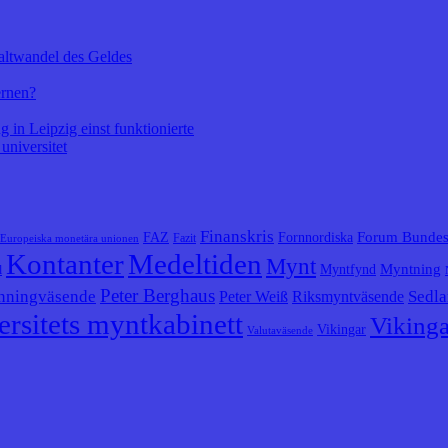
altwandel des Geldes
ernen?
 in Leipzig einst funktionierte
universitet
Finanskris
Forum Bunde
FAZ
Fornnordiska
Fazit
Europeiska monetära unionen
Kontanter
Medeltiden
Mynt
Myntning
Myntfynd
l
Peter Berghaus
nningväsende
Sedla
Peter Weiß
Riksmyntväsende
rsitets myntkabinett
Vikinga
Vikingar
Valutaväsende