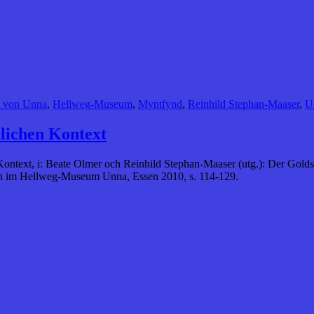
z von Unna
,
Hellweg-Museum
,
Myntfynd
,
Reinhild Stephan-Maaser
,
U
lichen Kontext
Kontext, i: Beate Olmer och Reinhild Stephan-Maaser (utg.): Der Go
ion im Hellweg-Museum Unna, Essen 2010, s. 114-129.