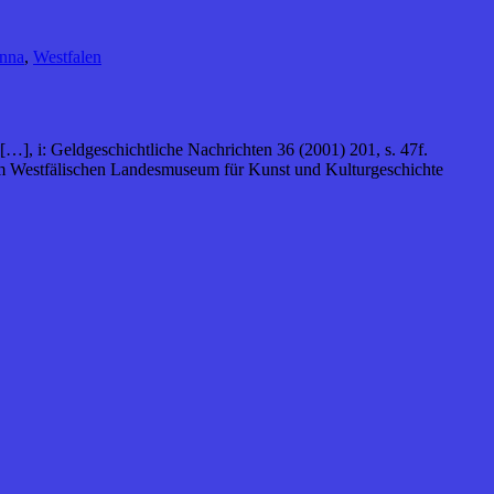
nna
,
Westfalen
…], i: Geldgeschichtliche Nachrichten 36 (2001) 201, s. 47f.
am Westfälischen Landesmuseum für Kunst und Kulturgeschichte