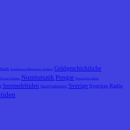
Geldgeschichtliche
sbank
Frankfurter Allgemeine Zeitung
Numismatik
Pengar
Nicolas Oresme
Penningförståelse
Senmedeltiden
Sverige
Sveriges Radio
r
Skattfyndsmotiv
tiden