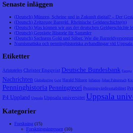
Senaste inläggen
(Deutsch) Münzen, Scheine und in Zukunft digital? – Der Gest
(Deutsch) Zeitzeuge Bargeld. Rheinische Geldgeschichte(n)
(Deutsch) Was können wir aus der deutschen Geldgeschichte l
(Deutsch) Geprägte Historie für Sammler
(Deutsch) Sachsens Gold und Silber. Wie die Bargeldversorgung
Numismatiska och penninghistoriska avhandlingar vid Uppsala 
Etiketter
Deutsche Bundesbank
Christer Engqvist
Aristoteles
Europa
Nachrichten
Harald Nilsson
Globalisering
Inflation
Johan Palmstruch
Kie
Gold
Penninghistoria
Penningteori
Pe
Penningvärdesstabilitet
Uppsala unive
P4 Uppland
Uppsala universitet
Uppsala
Kategorier
Forskning
(15)
Forskningsintressen
(10)