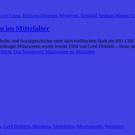
z von Unna
,
Hellweg-Museum
,
Myntfynd
,
Reinhild Stephan-Maaser
,
U
 im Mittelalter
afts- und Sozialgeschichte einer südwestfälischen Stadt um 900-1300 [
Marsberger Münzwesen wurde bereits 1984 von Gerd Dethlefs – heute 
thlefs: Das Marsberger Münzwesen im Mittelalter
n
,
Gerd Dethlefs
,
Marsberg
,
Medeltiden
,
Myntväsende
,
Westfalen