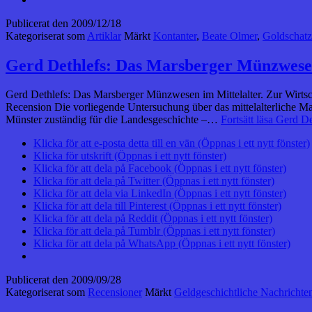
Publicerat den
2009/12/18
Kategoriserat som
Artiklar
Märkt
Kontanter
,
Beate Olmer
,
Goldschat
Gerd Dethlefs: Das Marsberger Münzwesen
Gerd Dethlefs: Das Marsberger Münzwesen im Mittelalter. Zur Wirtsch
Recension Die vorliegende Untersuchung über das mittelalterliche 
Münster zuständig für die Landesgeschichte –…
Fortsätt läsa
Gerd De
Klicka för att e-posta detta till en vän (Öppnas i ett nytt fönster)
Klicka för utskrift (Öppnas i ett nytt fönster)
Klicka för att dela på Facebook (Öppnas i ett nytt fönster)
Klicka för att dela på Twitter (Öppnas i ett nytt fönster)
Klicka för att dela via LinkedIn (Öppnas i ett nytt fönster)
Klicka för att dela till Pinterest (Öppnas i ett nytt fönster)
Klicka för att dela på Reddit (Öppnas i ett nytt fönster)
Klicka för att dela på Tumblr (Öppnas i ett nytt fönster)
Klicka för att dela på WhatsApp (Öppnas i ett nytt fönster)
Publicerat den
2009/09/28
Kategoriserat som
Recensioner
Märkt
Geldgeschichtliche Nachrichte