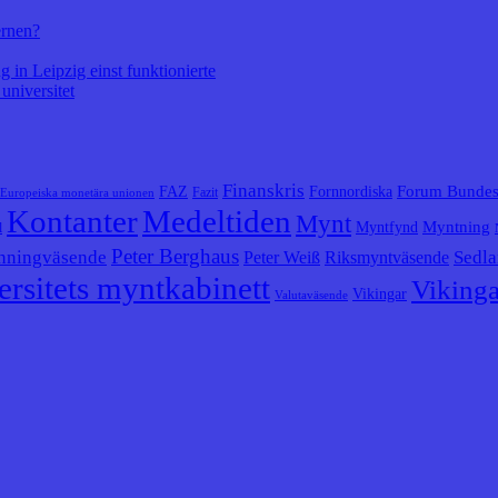
ernen?
 in Leipzig einst funktionierte
universitet
Finanskris
Forum Bunde
FAZ
Fornnordiska
Fazit
Europeiska monetära unionen
Kontanter
Medeltiden
Mynt
Myntning
Myntfynd
l
Peter Berghaus
nningväsende
Sedla
Peter Weiß
Riksmyntväsende
rsitets myntkabinett
Vikinga
Vikingar
Valutaväsende