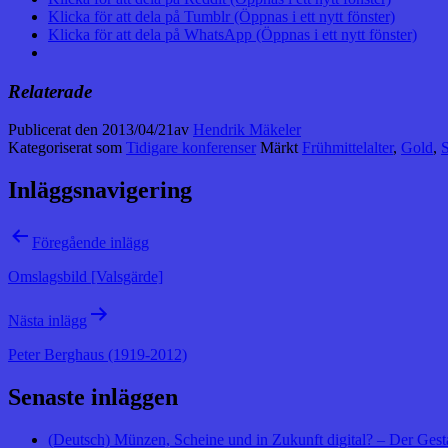
Klicka för att dela på Tumblr (Öppnas i ett nytt fönster)
Klicka för att dela på WhatsApp (Öppnas i ett nytt fönster)
Relaterade
Publicerat den
2013/04/21
av
Hendrik Mäkeler
Kategoriserat som
Tidigare konferenser
Märkt
Frühmittelalter
,
Gold
,
S
Inläggsnavigering
Föregående inlägg
Omslagsbild [Valsgärde]
Nästa inlägg
Peter Berghaus (1919-2012)
Senaste inläggen
(Deutsch) Münzen, Scheine und in Zukunft digital? – Der Gest