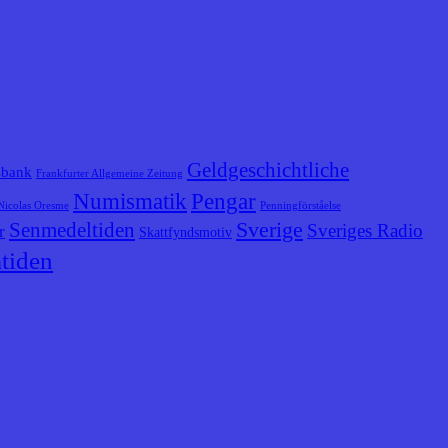
Geldgeschichtliche
sbank
Frankfurter Allgemeine Zeitung
Numismatik
Pengar
Nicolas Oresme
Penningförståelse
Senmedeltiden
Sverige
Sveriges Radio
r
Skattfyndsmotiv
tiden