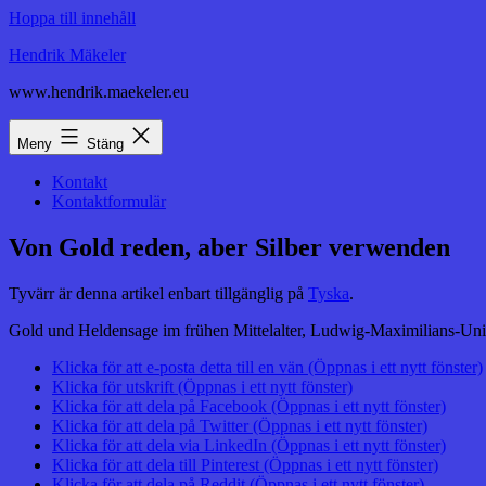
Hoppa till innehåll
Hendrik Mäkeler
www.hendrik.maekeler.eu
Meny
Stäng
Kontakt
Kontaktformulär
Von Gold reden, aber Silber verwenden
Tyvärr är denna artikel enbart tillgänglig på
Tyska
.
Gold und Heldensage im frühen Mittelalter, Ludwig-Maximilians-Uni
Klicka för att e-posta detta till en vän (Öppnas i ett nytt fönster)
Klicka för utskrift (Öppnas i ett nytt fönster)
Klicka för att dela på Facebook (Öppnas i ett nytt fönster)
Klicka för att dela på Twitter (Öppnas i ett nytt fönster)
Klicka för att dela via LinkedIn (Öppnas i ett nytt fönster)
Klicka för att dela till Pinterest (Öppnas i ett nytt fönster)
Klicka för att dela på Reddit (Öppnas i ett nytt fönster)