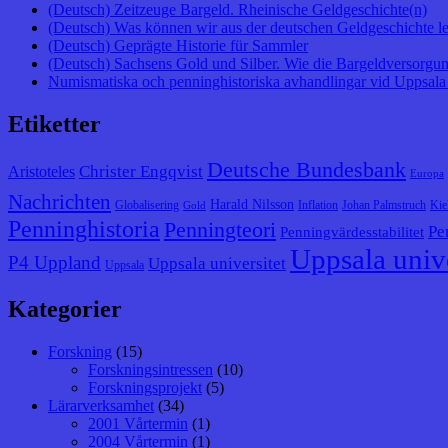
(Deutsch) Zeitzeuge Bargeld. Rheinische Geldgeschichte(n)
(Deutsch) Was können wir aus der deutschen Geldgeschichte l
(Deutsch) Geprägte Historie für Sammler
(Deutsch) Sachsens Gold und Silber. Wie die Bargeldversorgung
Numismatiska och penninghistoriska avhandlingar vid Uppsala 
Etiketter
Deutsche Bundesbank
Christer Engqvist
Aristoteles
Europa
Nachrichten
Harald Nilsson
Globalisering
Inflation
Johan Palmstruch
Kie
Gold
Penninghistoria
Penningteori
Pe
Penningvärdesstabilitet
Uppsala unive
P4 Uppland
Uppsala universitet
Uppsala
Kategorier
Forskning
(15)
Forskningsintressen
(10)
Forskningsprojekt
(5)
Lärarverksamhet
(34)
2001 Vårtermin
(1)
2004 Vårtermin
(1)