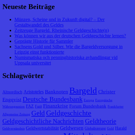
Neueste Beiträge
Münzen, Scheine und in Zukunft digital? – Der
Gestaltwandel des Geldes
Zeitzeuge Bargeld. Rheinische Geldgeschichte(n)
Was können wir aus der deutschen Geldgeschichte lernen?
Geprägte Historie für Sammler
Sachsens Gold und Silber. Wie die Bargeldversorgung in
Leipzig einst funktionierte
Numismatiska och penninghistoriska avhandlingar vid
Uppsala universitet
Schlagwörter
Bargeld
Banknoten
Christer
Aristoteles
Altnordisch
Deutsche Bundesbank
Engqvist
Europa
Europäische
Finanzkrise
Forum Bundesbank
FAZ
Fazit
Währungsunion
Frankfurter
Geldgeschichte
Geld
Allgemeine Zeitung
Geldtheorie
Geldgeschichtliche Nachrichten
Geldwesen
Geldwertstabilität
Harald
Globalisierung
Geldverständnis
Gold