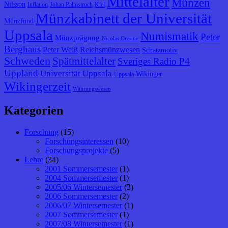
Mittelalter
Münzen
Nilsson
Inflation
Johan Palmstruch
Kiel
Münzkabinett der Universität
Münzfund
Uppsala
Numismatik
Peter
Münzprägung
Nicolas Oresme
Berghaus
Peter Weiß
Reichsmünzwesen
Schatzmotiv
Schweden
Spätmittelalter
Sveriges Radio P4
Uppland
Universität Uppsala
Wikinger
Uppsala
Wikingerzeit
Währungswesen
Kategorien
Forschung
(15)
Forschungsinteressen
(10)
Forschungsprojekte
(5)
Lehre
(34)
2001 Sommersemester
(1)
2004 Sommersemester
(1)
2005/06 Wintersemester
(3)
2006 Sommersemester
(2)
2006/07 Wintersemester
(1)
2007 Sommersemester
(1)
2007/08 Wintersemester
(1)