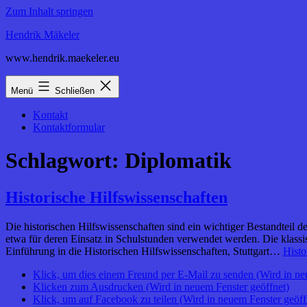
Zum Inhalt springen
Hendrik Mäkeler
www.hendrik.maekeler.eu
Menü
Schließen
Kontakt
Kontaktformular
Schlagwort:
Diplomatik
Historische Hilfswissenschaften
Die historischen Hilfswissenschaften sind ein wichtiger Bestandteil
etwa für deren Einsatz in Schulstunden verwendet werden. Die klassis
Einführung in die Historischen Hilfswissenschaften, Stuttgart…
Histo
Klick, um dies einem Freund per E-Mail zu senden (Wird in ne
Klicken zum Ausdrucken (Wird in neuem Fenster geöffnet)
Klick, um auf Facebook zu teilen (Wird in neuem Fenster geöff