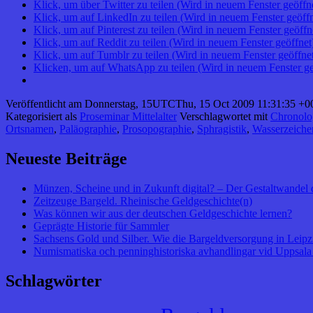
Klick, um über Twitter zu teilen (Wird in neuem Fenster geöffn
Klick, um auf LinkedIn zu teilen (Wird in neuem Fenster geöffn
Klick, um auf Pinterest zu teilen (Wird in neuem Fenster geöffn
Klick, um auf Reddit zu teilen (Wird in neuem Fenster geöffnet
Klick, um auf Tumblr zu teilen (Wird in neuem Fenster geöffne
Klicken, um auf WhatsApp zu teilen (Wird in neuem Fenster ge
Veröffentlicht am
Donnerstag, 15UTCThu, 15 Oct 2009 11:31:35 +0
Kategorisiert als
Proseminar Mittelalter
Verschlagwortet mit
Chronolo
Ortsnamen
,
Paläographie
,
Prosopographie
,
Sphragistik
,
Wasserzeiche
Neueste Beiträge
Münzen, Scheine und in Zukunft digital? – Der Gestaltwandel 
Zeitzeuge Bargeld. Rheinische Geldgeschichte(n)
Was können wir aus der deutschen Geldgeschichte lernen?
Geprägte Historie für Sammler
Sachsens Gold und Silber. Wie die Bargeldversorgung in Leipzig
Numismatiska och penninghistoriska avhandlingar vid Uppsala 
Schlagwörter