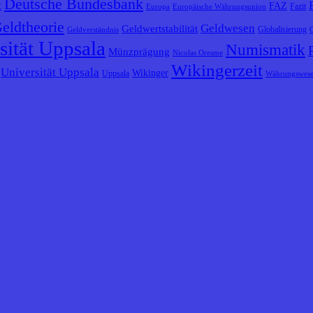
Deutsche Bundesbank
t
FAZ
Fazit
Europa
Europäische Währungsunion
eldtheorie
Geldwesen
Geldwertstabilität
Globalisierung
Geldverständnis
sität Uppsala
Numismatik
Münzprägung
Nicolas Oresme
Wikingerzeit
Universität Uppsala
Wikinger
Uppsala
Währungswes