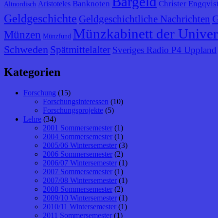
Bargeld
Banknoten
Christer Engqvis
Aristoteles
Altnordisch
Geldgeschichte
G
Geldgeschichtliche Nachrichten
Münzkabinett der Univer
Münzen
Münzfund
Schweden
Spätmittelalter
Sveriges Radio P4 Uppland
Kategorien
Forschung
(15)
Forschungsinteressen
(10)
Forschungsprojekte
(5)
Lehre
(34)
2001 Sommersemester
(1)
2004 Sommersemester
(1)
2005/06 Wintersemester
(3)
2006 Sommersemester
(2)
2006/07 Wintersemester
(1)
2007 Sommersemester
(1)
2007/08 Wintersemester
(1)
2008 Sommersemester
(2)
2009/10 Wintersemester
(1)
2010/11 Wintersemester
(1)
2011 Sommersemester
(1)