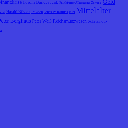
Geld
Finanzkrise
Forum Bundesbank
Frankfurter Allgemeine Zeitung
Mittelalter
Harald Nilsson
Inflation
Johan Palmstruch
Kiel
Gold
Peter Berghaus
Peter Weiß
Reichsmünzwesen
Schatzmotiv
en