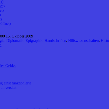
et)
et)
et)
)
t)
öffnet)
000 15. Oktober 2009
gie
,
Diplomatik
,
Epigraphik
,
Handschriften
,
Hilfswissenschaften
,
Histo
n
des Geldes
 einst funktionierte
universitet