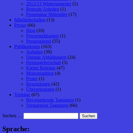
2012/13 Wintersemester
(1)
Betreute Arbeiten
(1)
Proseminar Mittelalter
(17)
Mitgliedschaften
(13)
Presse
(66)
Blog
(10)
Pressemeldungen
(1)
Pressespiegel
(55)
Publikationen
(163)
Aufsätze
(39)
Digitale Abbildungen
(24)
Herausgeberschaft
(5)
Kleine Beiträge
(47)
Monographien
(4)
Poster
(1)
Rezensionen
(42)
Übersetzungen
(1)
Vorträge
(67)
Bevorstehende Tagungen
(1)
Vergangene Tagungen
(66)
Suchen …
Sprache: