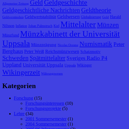
Geldgeschichte
Geld
Allgemeine Zeitung
Geldtheorie
Geldgeschichtliche Nachrichten
Geldwesen
Geldwertstabilität
Harald
Globalisierung
Geldverständnis
Gold
Mittelalter
Münzen
Nilsson
Inflation
Johan Palmstruch
Kiel
Münzkabinett der Universität
Münzfund
Uppsala
Numismatik
Peter
Münzprägung
Nicolas Oresme
Berghaus
Peter Weiß
Reichsmünzwesen
Schatzmotiv
Schweden
Spätmittelalter
Sveriges Radio P4
Uppland
Universität Uppsala
Wikinger
Uppsala
Wikingerzeit
Währungswesen
Kategorien
Forschung
(15)
Forschungsinteressen
(10)
Forschungsprojekte
(5)
Lehre
(34)
2001 Sommersemester
(1)
2004 Sommersemester
(1)