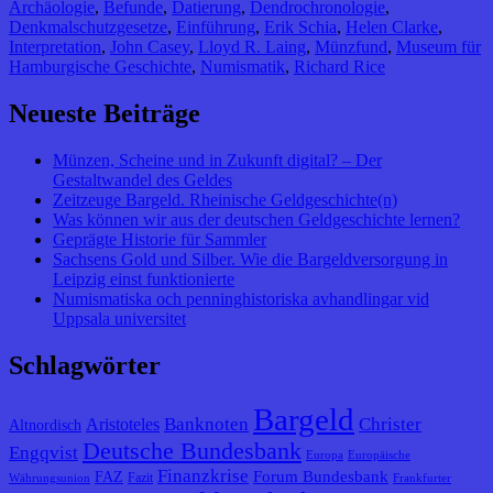
Archäologie
,
Befunde
,
Datierung
,
Dendrochronologie
,
Denkmalschutzgesetze
,
Einführung
,
Erik Schia
,
Helen Clarke
,
Interpretation
,
John Casey
,
Lloyd R. Laing
,
Münzfund
,
Museum für
Hamburgische Geschichte
,
Numismatik
,
Richard Rice
Neueste Beiträge
Münzen, Scheine und in Zukunft digital? – Der
Gestaltwandel des Geldes
Zeitzeuge Bargeld. Rheinische Geldgeschichte(n)
Was können wir aus der deutschen Geldgeschichte lernen?
Geprägte Historie für Sammler
Sachsens Gold und Silber. Wie die Bargeldversorgung in
Leipzig einst funktionierte
Numismatiska och penninghistoriska avhandlingar vid
Uppsala universitet
Schlagwörter
Bargeld
Banknoten
Christer
Aristoteles
Altnordisch
Deutsche Bundesbank
Engqvist
Europa
Europäische
Finanzkrise
Forum Bundesbank
FAZ
Fazit
Währungsunion
Frankfurter