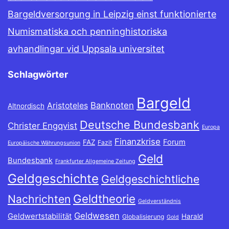
Bargeldversorgung in Leipzig einst funktionierte
Numismatiska och penninghistoriska
avhandlingar vid Uppsala universitet
Schlagwörter
Bargeld
Banknoten
Aristoteles
Altnordisch
Deutsche Bundesbank
Christer Engqvist
Europa
Finanzkrise
Forum
FAZ
Fazit
Europäische Währungsunion
Geld
Bundesbank
Frankfurter Allgemeine Zeitung
Geldgeschichte
Geldgeschichtliche
Geldtheorie
Nachrichten
Geldverständnis
Geldwesen
Geldwertstabilität
Harald
Globalisierung
Gold