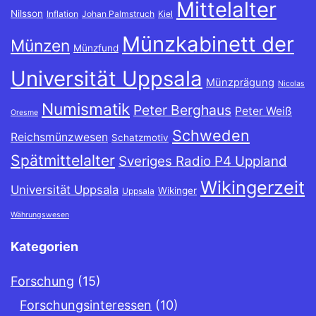
Mittelalter
Nilsson
Inflation
Johan Palmstruch
Kiel
Münzkabinett der
Münzen
Münzfund
Universität Uppsala
Münzprägung
Nicolas
Numismatik
Peter Berghaus
Peter Weiß
Oresme
Schweden
Reichsmünzwesen
Schatzmotiv
Spätmittelalter
Sveriges Radio P4 Uppland
Wikingerzeit
Universität Uppsala
Wikinger
Uppsala
Währungswesen
Kategorien
Forschung
(15)
Forschungsinteressen
(10)