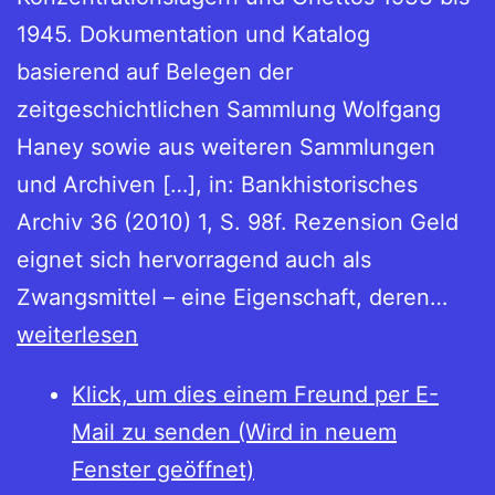
1945. Dokumentation und Katalog
basierend auf Belegen der
zeitgeschichtlichen Sammlung Wolfgang
Haney sowie aus weiteren Sammlungen
und Archiven […], in: Bankhistorisches
Archiv 36 (2010) 1, S. 98f. Rezension Geld
eignet sich hervorragend auch als
Han
Zwangsmittel – eine Eigenschaft, deren…
Lud
weiterlesen
Grab
Klick, um dies einem Freund per E-
Das
Mail zu senden (Wird in neuem
Geld
Fenster geöffnet)
des