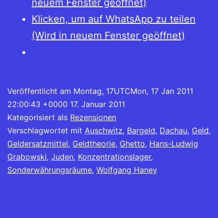
neuem Fenster geöffnet)
Klicken, um auf WhatsApp zu teilen
(Wird in neuem Fenster geöffnet)
Veröffentlicht am
Montag, 17UTCMon, 17 Jan 2011
22:00:43 +0000 17. Januar 2011
Kategorisiert als
Rezensionen
Verschlagwortet mit
Auschwitz
,
Bargeld
,
Dachau
,
Geld
,
Geldersatzmittel
,
Geldtheorie
,
Ghetto
,
Hans-Ludwig
Grabowski
,
Juden
,
Konzentrationslager
,
Sonderwährungsräume
,
Wolfgang Haney