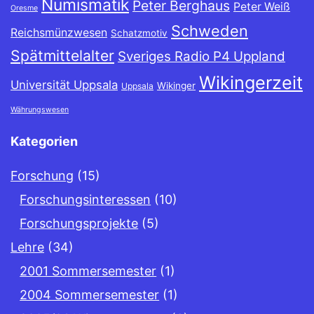
Numismatik
Peter Berghaus
Peter Weiß
Oresme
Schweden
Reichsmünzwesen
Schatzmotiv
Spätmittelalter
Sveriges Radio P4 Uppland
Wikingerzeit
Universität Uppsala
Wikinger
Uppsala
Währungswesen
Kategorien
Forschung
(15)
Forschungsinteressen
(10)
Forschungsprojekte
(5)
Lehre
(34)
2001 Sommersemester
(1)
2004 Sommersemester
(1)