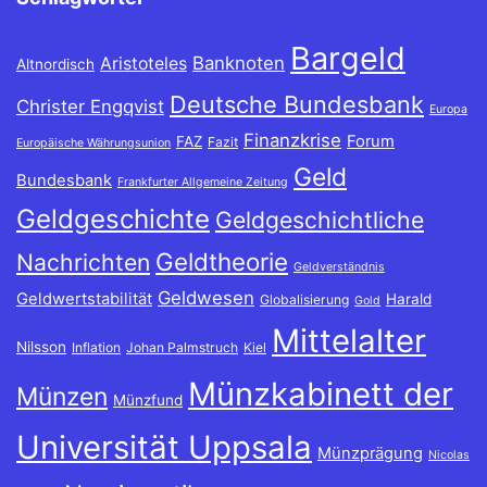
Bargeld
Banknoten
Aristoteles
Altnordisch
Deutsche Bundesbank
Christer Engqvist
Europa
Finanzkrise
Forum
FAZ
Fazit
Europäische Währungsunion
Geld
Bundesbank
Frankfurter Allgemeine Zeitung
Geldgeschichte
Geldgeschichtliche
Geldtheorie
Nachrichten
Geldverständnis
Geldwesen
Geldwertstabilität
Harald
Globalisierung
Gold
Mittelalter
Nilsson
Inflation
Johan Palmstruch
Kiel
Münzkabinett der
Münzen
Münzfund
Universität Uppsala
Münzprägung
Nicolas