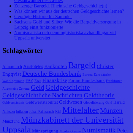
Gestaltwandel des Geldes
Zeitzeuge Bargeld. Rheinische Geldgeschichte(n)
Was können wir aus der deutschen Geldgeschichte lernen?
Geprägte Historie für Sammler
Sachsens Gold und Silber. Wie die Bargeldversorgung in
Leipzig einst funktionierte
Numismatiska och penninghistoriska avhandlingar vid
Uppsala universitet
Schlagwörter
Bargeld
Banknoten
Christer
Aristoteles
Altnordisch
Deutsche Bundesbank
Engqvist
Europa
Europäische
Finanzkrise
Forum Bundesbank
FAZ
Fazit
Währungsunion
Frankfurter
Geldgeschichte
Geld
Allgemeine Zeitung
Geldtheorie
Geldgeschichtliche Nachrichten
Geldwesen
Geldwertstabilität
Harald
Globalisierung
Geldverständnis
Gold
Mittelalter
Münzen
Nilsson
Inflation
Johan Palmstruch
Kiel
Münzkabinett der Universität
Münzfund
Uppsala
Numismatik
Peter
Münzprägung
Nicolas Oresme