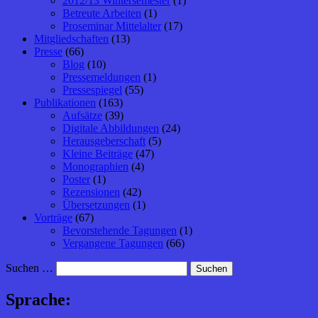
2012/13 Wintersemester
(1)
Betreute Arbeiten
(1)
Proseminar Mittelalter
(17)
Mitgliedschaften
(13)
Presse
(66)
Blog
(10)
Pressemeldungen
(1)
Pressespiegel
(55)
Publikationen
(163)
Aufsätze
(39)
Digitale Abbildungen
(24)
Herausgeberschaft
(5)
Kleine Beiträge
(47)
Monographien
(4)
Poster
(1)
Rezensionen
(42)
Übersetzungen
(1)
Vorträge
(67)
Bevorstehende Tagungen
(1)
Vergangene Tagungen
(66)
Suchen …
Sprache: