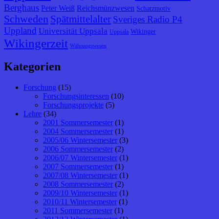
Berghaus
Peter Weiß
Reichsmünzwesen
Schatzmotiv
Schweden
Spätmittelalter
Sveriges Radio P4
Uppland
Universität Uppsala
Wikinger
Uppsala
Wikingerzeit
Währungswesen
Kategorien
Forschung
(15)
Forschungsinteressen
(10)
Forschungsprojekte
(5)
Lehre
(34)
2001 Sommersemester
(1)
2004 Sommersemester
(1)
2005/06 Wintersemester
(3)
2006 Sommersemester
(2)
2006/07 Wintersemester
(1)
2007 Sommersemester
(1)
2007/08 Wintersemester
(1)
2008 Sommersemester
(2)
2009/10 Wintersemester
(1)
2010/11 Wintersemester
(1)
2011 Sommersemester
(1)