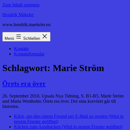
Zum Inhalt springen
Hendrik Mäkeler
www.hendrik.maekeler.eu
Menü
Schließen
Kontakt
Kontaktformular
Schlagwort:
Marie Ström
Örets era över
26. September 2010, Upsala Nya Tidning, S. B1-B5, Marie Ström
und Maria Westholm: Örets era över. Det sista korvöret går till
historien.
Klick, um dies einem Freund per E-Mail zu senden (Wird in
neuem Fenster geöffnet)
Klicken zum Ausdrucken (Wird in neuem Fenster geöffnet)