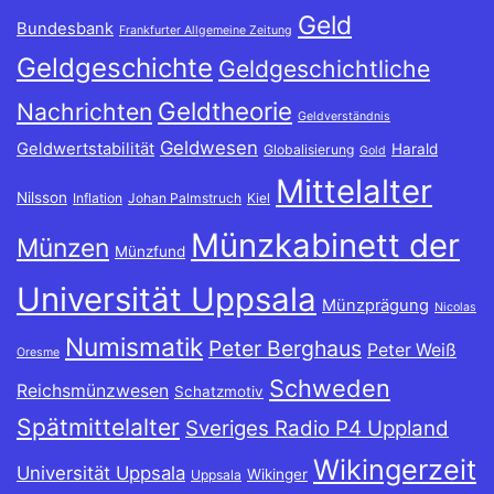
Geld
Bundesbank
Frankfurter Allgemeine Zeitung
Geldgeschichte
Geldgeschichtliche
Geldtheorie
Nachrichten
Geldverständnis
Geldwesen
Geldwertstabilität
Harald
Globalisierung
Gold
Mittelalter
Nilsson
Inflation
Johan Palmstruch
Kiel
Münzkabinett der
Münzen
Münzfund
Universität Uppsala
Münzprägung
Nicolas
Numismatik
Peter Berghaus
Peter Weiß
Oresme
Schweden
Reichsmünzwesen
Schatzmotiv
Spätmittelalter
Sveriges Radio P4 Uppland
Wikingerzeit
Universität Uppsala
Wikinger
Uppsala