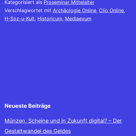
Kategorisiert als
Proseminar Mittelalter
geöffnet)
Verschlagwortet mit
Archäologie Online
,
Clio Online
,
H-Soz-u-Kult
,
Historicum
,
Mediaevum
Neueste Beiträge
Münzen, Scheine und in Zukunft digital? – Der
Gestaltwandel des Geldes