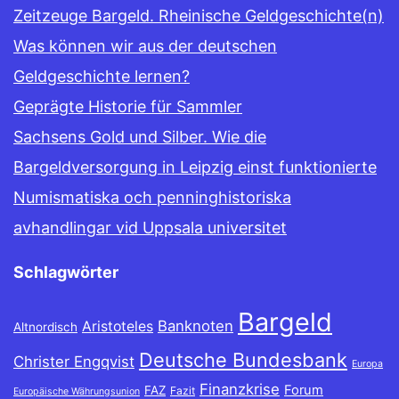
Zeitzeuge Bargeld. Rheinische Geldgeschichte(n)
Was können wir aus der deutschen
Geldgeschichte lernen?
Geprägte Historie für Sammler
Sachsens Gold und Silber. Wie die
Bargeldversorgung in Leipzig einst funktionierte
Numismatiska och penninghistoriska
avhandlingar vid Uppsala universitet
Schlagwörter
Bargeld
Banknoten
Aristoteles
Altnordisch
Deutsche Bundesbank
Christer Engqvist
Europa
Finanzkrise
Forum
FAZ
Fazit
Europäische Währungsunion