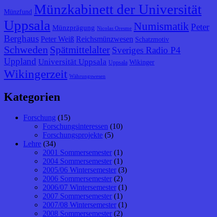
Münzkabinett der Universität
Münzfund
Uppsala
Numismatik
Peter
Münzprägung
Nicolas Oresme
Berghaus
Peter Weiß
Reichsmünzwesen
Schatzmotiv
Schweden
Spätmittelalter
Sveriges Radio P4
Uppland
Universität Uppsala
Wikinger
Uppsala
Wikingerzeit
Währungswesen
Kategorien
Forschung
(15)
Forschungsinteressen
(10)
Forschungsprojekte
(5)
Lehre
(34)
2001 Sommersemester
(1)
2004 Sommersemester
(1)
2005/06 Wintersemester
(3)
2006 Sommersemester
(2)
2006/07 Wintersemester
(1)
2007 Sommersemester
(1)
2007/08 Wintersemester
(1)
2008 Sommersemester
(2)