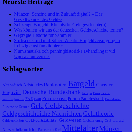
Neueste Beiträge
Münzen, Scheine und in Zukunft digital? – Der
Gestaltwandel des Geldes
Zeitzeuge Bargeld. Rheinische Geldgeschichte(n)
Was können wir aus der deutschen Geldgeschichte lernen?
Geprägte Historie für Sammler
Sachsens Gold und Silber. Wie die Bargeldversorgung in
Leipzig einst funktionierte
Numismatiska och penninghistoriska avhandlingar vid
Uppsala universitet
Schlagwörter
Bargeld
Banknoten
Christer
Aristoteles
Altnordisch
Deutsche Bundesbank
Engqvist
Europa
Europäische
Finanzkrise
Forum Bundesbank
FAZ
Fazit
Währungsunion
Frankfurter
Geldgeschichte
Geld
Allgemeine Zeitung
Geldtheorie
Geldgeschichtliche Nachrichten
Geldwesen
Geldwertstabilität
Harald
Globalisierung
Geldverständnis
Gold
Mittelalter
Münzen
Nilsson
Inflation
Johan Palmstruch
Kiel