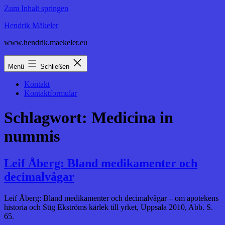
Zum Inhalt springen
Hendrik Mäkeler
www.hendrik.maekeler.eu
Menü
Schließen
Kontakt
Kontaktformular
Schlagwort:
Medicina in
nummis
Leif Åberg: Bland medikamenter och
decimalvågar
Leif Åberg: Bland medikamenter och decimalvågar – om apotekens
historia och Stig Ekströms kärlek till yrket, Uppsala 2010, Abb. S.
65.