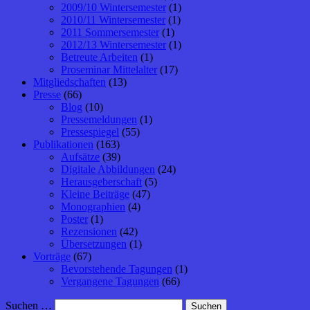
2009/10 Wintersemester
(1)
2010/11 Wintersemester
(1)
2011 Sommersemester
(1)
2012/13 Wintersemester
(1)
Betreute Arbeiten
(1)
Proseminar Mittelalter
(17)
Mitgliedschaften
(13)
Presse
(66)
Blog
(10)
Pressemeldungen
(1)
Pressespiegel
(55)
Publikationen
(163)
Aufsätze
(39)
Digitale Abbildungen
(24)
Herausgeberschaft
(5)
Kleine Beiträge
(47)
Monographien
(4)
Poster
(1)
Rezensionen
(42)
Übersetzungen
(1)
Vorträge
(67)
Bevorstehende Tagungen
(1)
Vergangene Tagungen
(66)
Suchen …