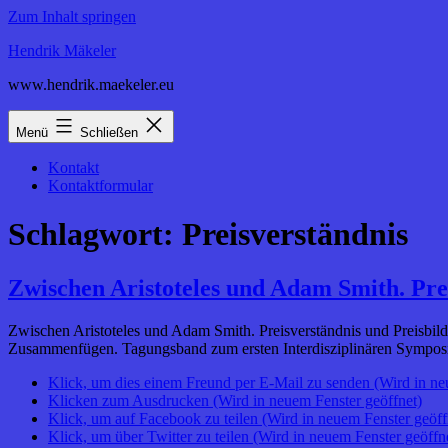
Zum Inhalt springen
Hendrik Mäkeler
www.hendrik.maekeler.eu
Menü
Schließen
Kontakt
Kontaktformular
Schlagwort:
Preisverständnis
Zwischen Aristoteles und Adam Smith. Prei
Zwischen Aristoteles und Adam Smith. Preisverständnis und Preisbild
Zusammenfügen. Tagungsband zum ersten Interdisziplinären Symposion
Klick, um dies einem Freund per E-Mail zu senden (Wird in ne
Klicken zum Ausdrucken (Wird in neuem Fenster geöffnet)
Klick, um auf Facebook zu teilen (Wird in neuem Fenster geöff
Klick, um über Twitter zu teilen (Wird in neuem Fenster geöffn