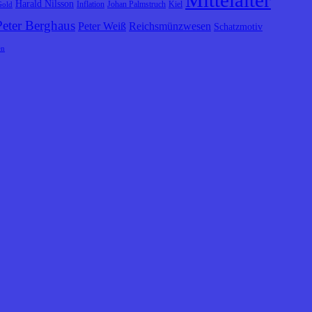
Mittelalter
Harald Nilsson
Inflation
Johan Palmstruch
Kiel
Gold
Peter Berghaus
Peter Weiß
Reichsmünzwesen
Schatzmotiv
en