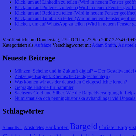
Klick, um auf LinkedIn zu teilen (Wird in neuem Fenster geöffn
Klick, um auf Pinterest zu teilen (Wird in neuem Fenster geöffn
Klick, um auf Reddit zu teilen (Wird in neuem Fenster geöffnet
Klick, um auf Tumblr zu teilen (Wird in neuem Fenster geöffne
Klicken, um auf WhatsApp zu teilen (Wird in neuem Fenster ge
Veröffentlicht am
Donnerstag, 27UTCThu, 27 Sep 2007 22:34:09 +0
Kategorisiert als
Aufsätze
Verschlagwortet mit
Adam Smith
,
Aristotel
Neueste Beiträge
Münzen, Scheine und in Zukunft digital? – Der Gestaltwandel 
Zeitzeuge Bargeld. Rheinische Geldgeschichte(n)
Was können wir aus der deutschen Geldgeschichte lernen?
Geprägte Historie für Sammler
Sachsens Gold und Silber. Wie die Bargeldversorgung in Leipzig
Numismatiska och penninghistoriska avhandlingar vid Uppsala 
Schlagwörter
Bargeld
Banknoten
Christer Engqvis
Aristoteles
Altnordisch