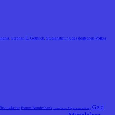
ändnis
,
Stephan E. Göthlich
,
Studienstiftung des deutschen Volkes
Geld
Finanzkrise
Forum Bundesbank
Frankfurter Allgemeine Zeitung