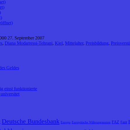
et)
et)
)
t)
öffnet)
000 27. September 2007
es
,
Diana Modarressi-Tehrani
,
Kiel
,
Mittelalter
,
Preisbildung
,
Preisverst
des Geldes
 einst funktionierte
universitet
Deutsche Bundesbank
t
FAZ
Fazit
Europa
Europäische Währungsunion