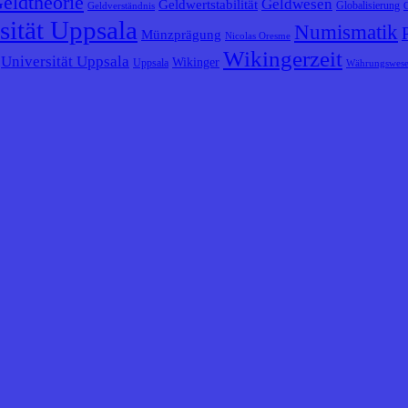
eldtheorie
Geldwesen
Geldwertstabilität
Globalisierung
Geldverständnis
sität Uppsala
Numismatik
Münzprägung
Nicolas Oresme
Wikingerzeit
Universität Uppsala
Wikinger
Uppsala
Währungswes