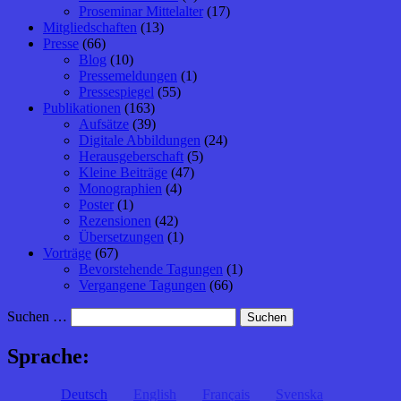
Proseminar Mittelalter
(17)
Mitgliedschaften
(13)
Presse
(66)
Blog
(10)
Pressemeldungen
(1)
Pressespiegel
(55)
Publikationen
(163)
Aufsätze
(39)
Digitale Abbildungen
(24)
Herausgeberschaft
(5)
Kleine Beiträge
(47)
Monographien
(4)
Poster
(1)
Rezensionen
(42)
Übersetzungen
(1)
Vorträge
(67)
Bevorstehende Tagungen
(1)
Vergangene Tagungen
(66)
Suchen …
Sprache:
Deutsch
English
Français
Svenska