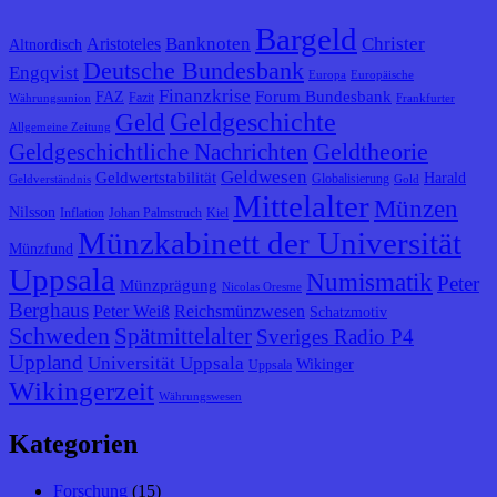
Bargeld
Banknoten
Christer
Aristoteles
Altnordisch
Deutsche Bundesbank
Engqvist
Europa
Europäische
Finanzkrise
Forum Bundesbank
FAZ
Fazit
Währungsunion
Frankfurter
Geldgeschichte
Geld
Allgemeine Zeitung
Geldtheorie
Geldgeschichtliche Nachrichten
Geldwesen
Geldwertstabilität
Harald
Globalisierung
Geldverständnis
Gold
Mittelalter
Münzen
Nilsson
Inflation
Johan Palmstruch
Kiel
Münzkabinett der Universität
Münzfund
Uppsala
Numismatik
Peter
Münzprägung
Nicolas Oresme
Berghaus
Peter Weiß
Reichsmünzwesen
Schatzmotiv
Schweden
Spätmittelalter
Sveriges Radio P4
Uppland
Universität Uppsala
Wikinger
Uppsala
Wikingerzeit
Währungswesen
Kategorien
Forschung
(15)