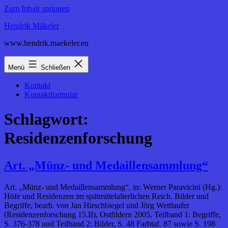
Zum Inhalt springen
Hendrik Mäkeler
www.hendrik.maekeler.eu
Menü
Schließen
Kontakt
Kontaktformular
Schlagwort:
Residenzenforschung
Art. „Münz- und Medaillensammlung“
Art. „Münz- und Medaillensammlung“, in: Werner Paravicini (Hg.):
Höfe und Residenzen im spätmittelalterlichen Reich. Bilder und
Begriffe, bearb. von Jan Hirschbiegel und Jörg Wettlaufer
(Residenzenforschung 15.II), Ostfildern 2005, Teilband 1: Begriffe,
S. 376-378 und Teilband 2: Bilder, S. 48 Farbtaf. 87 sowie S. 198