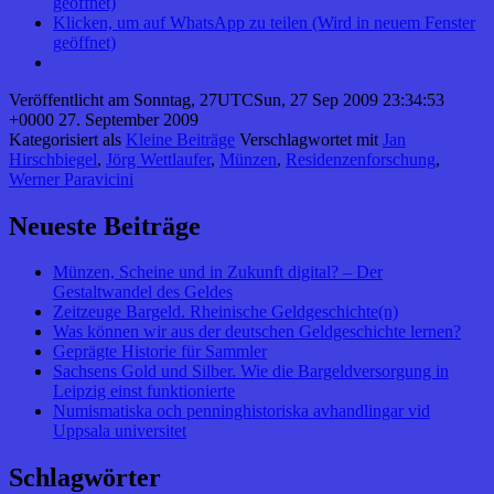
geöffnet)
Klicken, um auf WhatsApp zu teilen (Wird in neuem Fenster
geöffnet)
Veröffentlicht am
Sonntag, 27UTCSun, 27 Sep 2009 23:34:53
+0000 27. September 2009
Kategorisiert als
Kleine Beiträge
Verschlagwortet mit
Jan
Hirschbiegel
,
Jörg Wettlaufer
,
Münzen
,
Residenzenforschung
,
Werner Paravicini
Neueste Beiträge
Münzen, Scheine und in Zukunft digital? – Der
Gestaltwandel des Geldes
Zeitzeuge Bargeld. Rheinische Geldgeschichte(n)
Was können wir aus der deutschen Geldgeschichte lernen?
Geprägte Historie für Sammler
Sachsens Gold und Silber. Wie die Bargeldversorgung in
Leipzig einst funktionierte
Numismatiska och penninghistoriska avhandlingar vid
Uppsala universitet
Schlagwörter